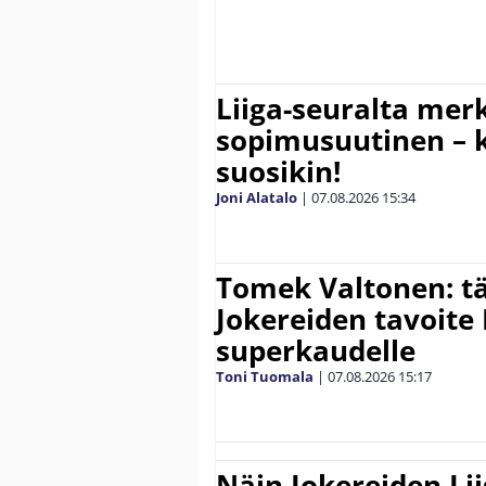
Liiga-seuralta mer
sopimusuutinen – ki
suosikin!
Joni Alatalo
|
07.08.2026
15:34
Tomek Valtonen: t
Jokereiden tavoite 
superkaudelle
Toni Tuomala
|
07.08.2026
15:17
Näin Jokereiden Li