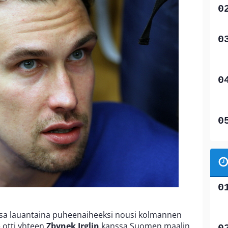
ssa lauantaina puheenaiheeksi nousi kolmannen
ö
otti yhteen
Zbynek Irglin
kanssa Suomen maalin