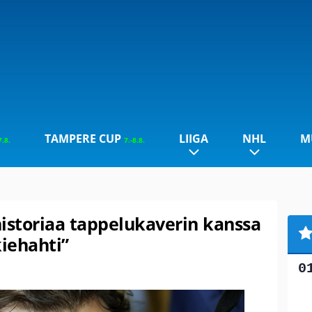
TAMPERE CUP
LIIGA
NHL
M
7.8.
7.-8.8.
historiaa tappelukaverin kanssa
kiehahti”