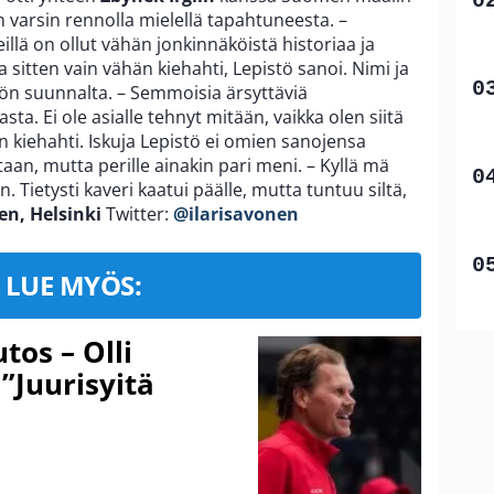
en varsin rennolla mielellä tapahtuneesta. –
eillä on ollut vähän jonkinnäköistä historiaa ja
a sitten vain vähän kiehahti, Lepistö sanoi. Nimi ja
tön suunnalta. – Semmoisia ärsyttäviä
sta. Ei ole asialle tehnyt mitään, vaikka olen siitä
n kiehahti. Iskuja Lepistö ei omien sanojensa
n, mutta perille ainakin pari meni. – Kyllä mä
 Tietysti kaveri kaatui päälle, mutta tuntuu siltä,
en, Helsinki
Twitter:
@ilarisavonen
LUE MYÖS:
tos – Olli
 ”Juurisyitä