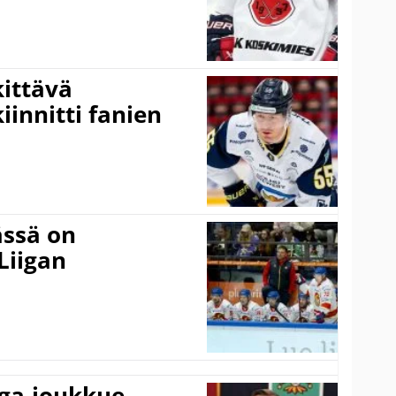
kittävä
innitti fanien
ässä on
Liigan
iga-joukkue