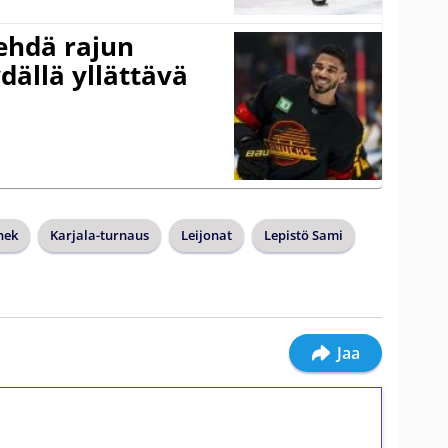
ehdä rajun
dällä yllättävä
nek
Karjala-turnaus
Leijonat
Lepistö Sami
Jaa
ilmaiskierroksia ilman