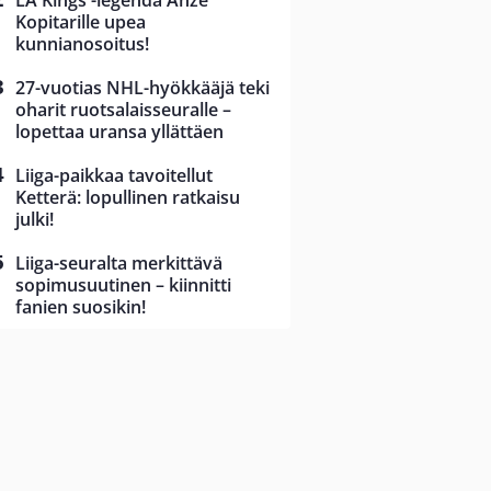
LA Kings -legenda Anze
Kopitarille upea
kunnianosoitus!
27-vuotias NHL-hyökkääjä teki
oharit ruotsalaisseuralle –
lopettaa uransa yllättäen
Liiga-paikkaa tavoitellut
Ketterä: lopullinen ratkaisu
julki!
Liiga-seuralta merkittävä
sopimusuutinen – kiinnitti
fanien suosikin!