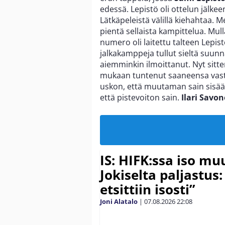
edessä. Lepistö oli ottelun jälke
Lätkäpeleistä välillä kiehahtaa. M
pientä sellaista kampittelua. Mull
numero oli laitettu talteen Lepis
jalkakamppeja tullut sieltä suunna
aiemminkin ilmoittanut. Nyt sitte
mukaan tuntenut saaneensa vastaa
uskon, että muutaman sain sisään.
että pistevoiton sain.
Ilari Savon
IS: HIFK:ssa iso muu
Jokiselta paljastus:
etsittiin isosti”
Joni Alatalo
|
07.08.2026
22:08