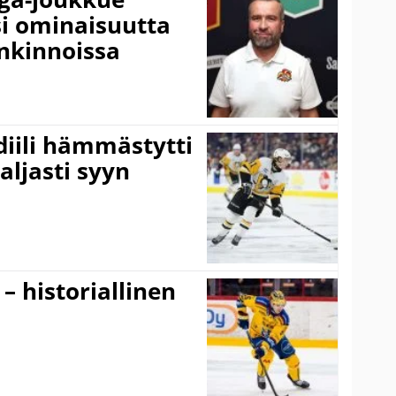
si ominaisuutta
nkinnoissa
idiili hämmästytti
aljasti syyn
 – historiallinen