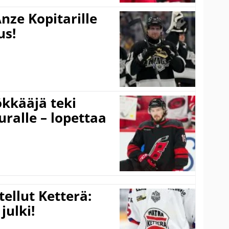
nze Kopitarille
us!
kkääjä teki
uralle – lopettaa
tellut Ketterä:
julki!