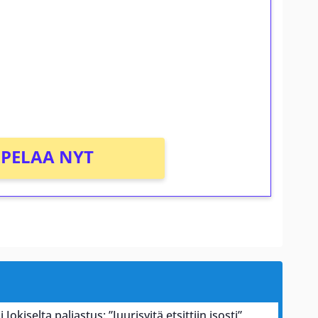
osta Tuohi 1000 -peliin (arvo 0,20€ per
PELAA NYT
 Jokiselta paljastus: ”Juurisyitä etsittiin isosti”