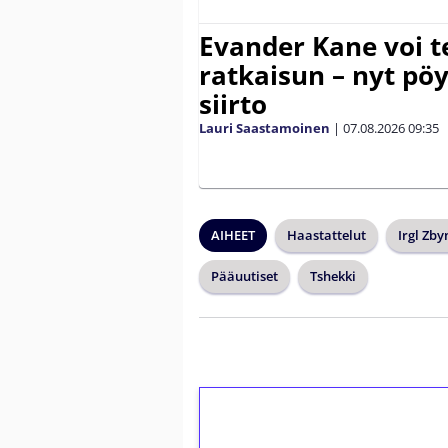
Evander Kane voi t
ratkaisun – nyt pöy
siirto
Lauri Saastamoinen
|
07.08.2026
09:35
AIHEET
Haastattelut
Irgl Zby
Pääuutiset
Tshekki
1€ = 10€ arvosta 