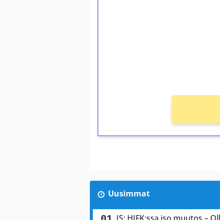
kierrätystä!
Talleta 1€
Saat heti 50 ilmaiskierr
kierros)!
Ei kierrätysvaatimusta!
Uusimmat
IS: HIFK:ssa iso muutos – Olli