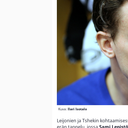
Kuva:
Ilari Isotalo
Leijonien ja Tshekin kohtaamise
erän tappelu, jossa
Sami Lepist