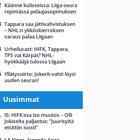
Käänne kulisseissa: Liiga-seura
repimässä pelaajasopimuksen
Tappara saa jättivahvistuksen
– NHL:n ykköskierroksen
varaus palaa Liigaan
Urheilucast: HIFK, Tappara,
TPS vai Kärpät? NHL-
hyökkääjä tulossa Liigaan
Yllätyssiirto: Jokerit-vahti löysi
uuden seuran!
Uusimmat
IS: HIFK:ssa iso muutos – Olli
Jokiselta paljastus: ”Juurisyitä
etsittiin isosti”