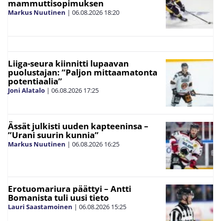
mammuttisopimuksen
Markus Nuutinen
|
06.08.2026
18:20
Liiga-seura kiinnitti lupaavan
puolustajan: ”Paljon mittaamatonta
potentiaalia”
Joni Alatalo
|
06.08.2026
17:25
Ässät julkisti uuden kapteeninsa –
”Urani suurin kunnia”
Markus Nuutinen
|
06.08.2026
16:25
Erotuomariura päättyi – Antti
Bomanista tuli uusi tieto
Lauri Saastamoinen
|
06.08.2026
15:25