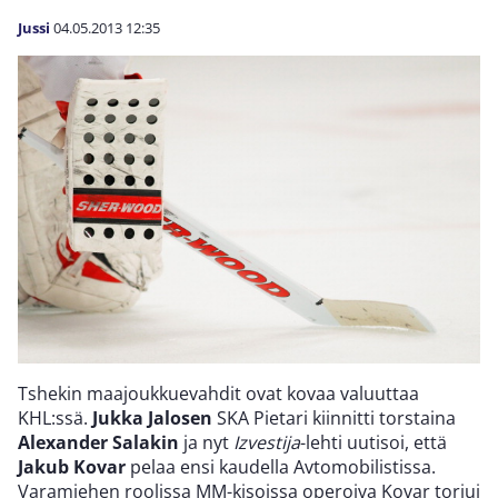
Jussi
04.05.2013
12:35
Tshekin maajoukkuevahdit ovat kovaa valuuttaa
KHL:ssä.
Jukka Jalosen
SKA Pietari kiinnitti torstaina
Alexander Salakin
ja nyt
Izvestija
-lehti uutisoi, että
Jakub Kovar
pelaa ensi kaudella Avtomobilistissa.
Varamiehen roolissa MM-kisoissa operoiva Kovar torjui