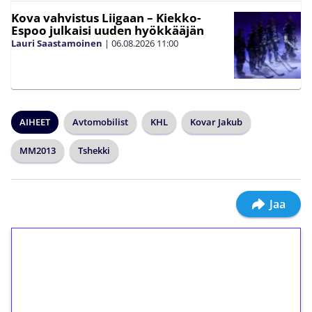
Kova vahvistus Liigaan – Kiekko-
Espoo julkaisi uuden hyökkääjän
Lauri Saastamoinen
|
06.08.2026
11:00
AIHEET
Avtomobilist
KHL
Kovar Jakub
MM2013
Tshekki
Jaa
1€ = 10€ arvosta
ilmaiskierroksia ilman
kierrätystä!