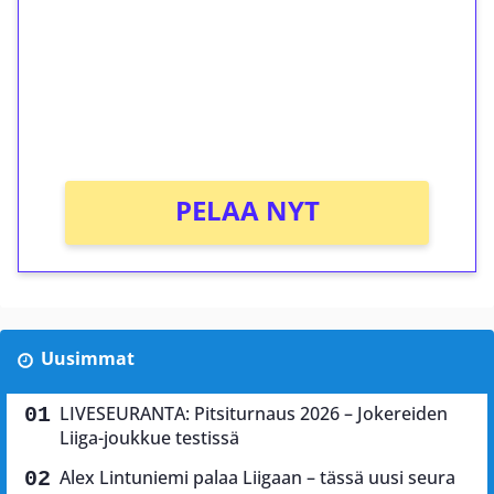
Talleta 1€
Saat heti 50 ilmaiskierrosta Tuohi 1000 -
peliin (arvo 0,20€ per kierros)!
Ei kierrätysvaatimusta!
PELAA NYT
Uusimmat
LIVESEURANTA: Pitsiturnaus 2026 – Jokereiden
Liiga-joukkue testissä
Alex Lintuniemi palaa Liigaan – tässä uusi seura