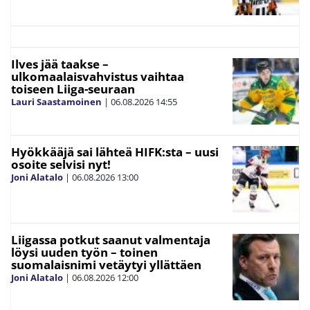
Ilves jää taakse –
ulkomaalaisvahvistus vaihtaa
toiseen Liiga-seuraan
Lauri Saastamoinen
|
06.08.2026
14:55
Hyökkääjä sai lähteä HIFK:sta – uusi
osoite selvisi nyt!
Joni Alatalo
|
06.08.2026
13:00
Liigassa potkut saanut valmentaja
löysi uuden työn – toinen
suomalaisnimi vetäytyi yllättäen
Joni Alatalo
|
06.08.2026
12:00