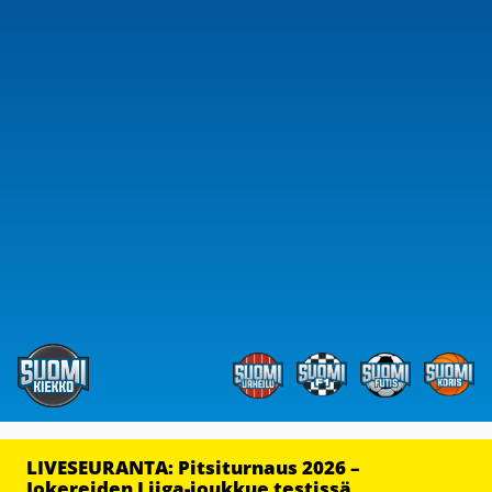
LIVESEURANTA: Pitsiturnaus 2026 –
Jokereiden Liiga-joukkue testissä