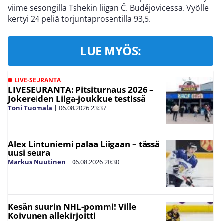
viime sesongilla Tshekin liigan Č. Budějovicessa. Vyölle
kertyi 24 peliä torjuntaprosentilla 93,5.
LUE MYÖS:
LIVE-SEURANTA
LIVESEURANTA: Pitsiturnaus 2026 –
Jokereiden Liiga-joukkue testissä
Toni Tuomala
|
06.08.2026
23:37
Alex Lintuniemi palaa Liigaan – tässä
uusi seura
Markus Nuutinen
|
06.08.2026
20:30
Kesän suurin NHL-pommi! Ville
Koivunen allekirjoitti