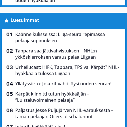
uuden hyökkääjän
Luetuimmat
Käänne kulisseissa: Liiga-seura repimässä
pelaajasopimuksen
Tappara saa jättivahvistuksen – NHL:n
ykköskierroksen varaus palaa Liigaan
Urheilucast: HIFK, Tappara, TPS vai Kärpät? NHL-
hyökkääjä tulossa Liigaan
Yllätyssiirto: Jokerit-vahti löysi uuden seuran!
Kärpät kiinnitti tutun hyökkääjän –
”Luisteluvoimainen pelaaja”
Paljastus Jesse Puljujärven NHL-varauksesta –
tämän pelaajan Oilers olisi halunnut
Jokerit: hyökkääjä ulos!