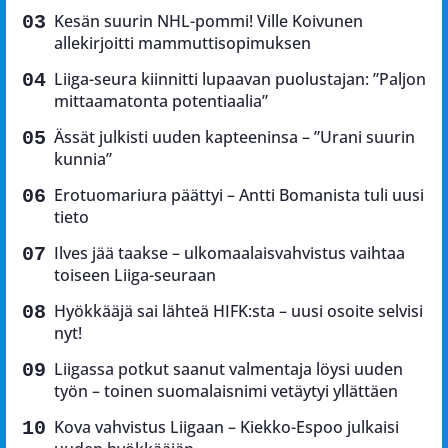
Kesän suurin NHL-pommi! Ville Koivunen
allekirjoitti mammuttisopimuksen
Liiga-seura kiinnitti lupaavan puolustajan: ”Paljon
mittaamatonta potentiaalia”
Ässät julkisti uuden kapteeninsa – ”Urani suurin
kunnia”
Erotuomariura päättyi – Antti Bomanista tuli uusi
tieto
Ilves jää taakse – ulkomaalaisvahvistus vaihtaa
toiseen Liiga-seuraan
Hyökkääjä sai lähteä HIFK:sta – uusi osoite selvisi
nyt!
Liigassa potkut saanut valmentaja löysi uuden
työn – toinen suomalaisnimi vetäytyi yllättäen
Kova vahvistus Liigaan – Kiekko-Espoo julkaisi