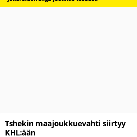
Tshekin maajoukkuevahti siirtyy
KHL:ään