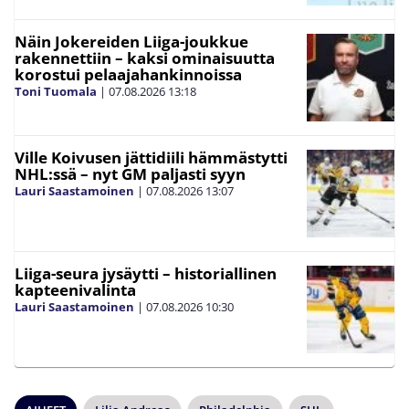
Näin Jokereiden Liiga-joukkue
rakennettiin – kaksi ominaisuutta
korostui pelaajahankinnoissa
Toni Tuomala
|
07.08.2026
13:18
Ville Koivusen jättidiili hämmästytti
NHL:ssä – nyt GM paljasti syyn
Lauri Saastamoinen
|
07.08.2026
13:07
Liiga-seura jysäytti – historiallinen
kapteenivalinta
Lauri Saastamoinen
|
07.08.2026
10:30