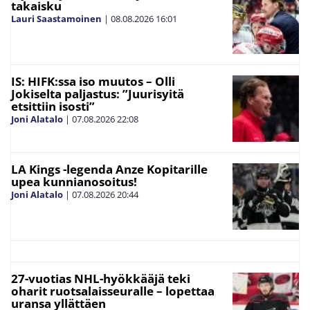
takaisku
Lauri Saastamoinen
|
08.08.2026
16:01
IS: HIFK:ssa iso muutos – Olli
Jokiselta paljastus: ”Juurisyitä
etsittiin isosti”
Joni Alatalo
|
07.08.2026
22:08
LA Kings -legenda Anze Kopitarille
upea kunnianosoitus!
Joni Alatalo
|
07.08.2026
20:44
27-vuotias NHL-hyökkääjä teki
oharit ruotsalaisseuralle – lopettaa
uransa yllättäen