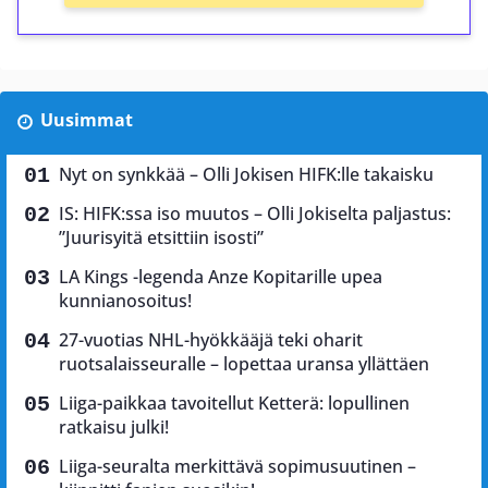
Uusimmat
Nyt on synkkää – Olli Jokisen HIFK:lle takaisku
IS: HIFK:ssa iso muutos – Olli Jokiselta paljastus:
”Juurisyitä etsittiin isosti”
LA Kings -legenda Anze Kopitarille upea
kunnianosoitus!
27-vuotias NHL-hyökkääjä teki oharit
ruotsalaisseuralle – lopettaa uransa yllättäen
Liiga-paikkaa tavoitellut Ketterä: lopullinen
ratkaisu julki!
Liiga-seuralta merkittävä sopimusuutinen –