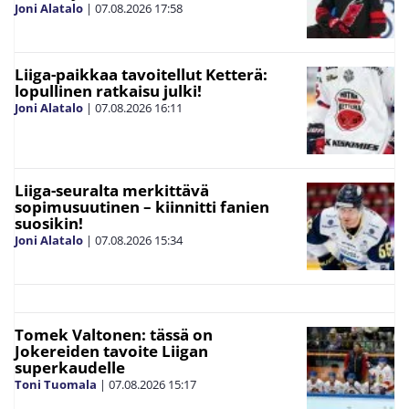
Joni Alatalo
|
07.08.2026
17:58
Liiga-paikkaa tavoitellut Ketterä:
lopullinen ratkaisu julki!
Joni Alatalo
|
07.08.2026
16:11
Liiga-seuralta merkittävä
sopimusuutinen – kiinnitti fanien
suosikin!
Joni Alatalo
|
07.08.2026
15:34
Tomek Valtonen: tässä on
Jokereiden tavoite Liigan
superkaudelle
Toni Tuomala
|
07.08.2026
15:17