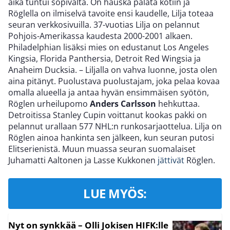
aika tuntui sopivalta. On hauska palata kotiin ja
Röglella on ilmiselvä tavoite ensi kaudelle, Lilja toteaa
seuran verkkosivuilla. 37-vuotias Lilja on pelannut
Pohjois-Amerikassa kaudesta 2000-2001 alkaen.
Philadelphian lisäksi mies on edustanut Los Angeles
Kingsia, Florida Panthersia, Detroit Red Wingsia ja
Anaheim Ducksia. – Liljalla on vahva luonne, josta olen
aina pitänyt. Puolustava puolustajam, joka pelaa kovaa
omalla alueella ja antaa hyvän ensimmäisen syötön,
Röglen urheilupomo
Anders Carlsson
hehkuttaa.
Detroitissa Stanley Cupin voittanut kookas pakki on
pelannut urallaan 577 NHL:n runkosarjaottelua. Lilja on
Röglen ainoa hankinta sen jälkeen, kun seuran putosi
Elitserienistä. Muun muassa seuran suomalaiset
Juhamatti Aaltonen ja Lasse Kukkonen
jättivät
Röglen.
LUE MYÖS:
Nyt on synkkää – Olli Jokisen HIFK:lle