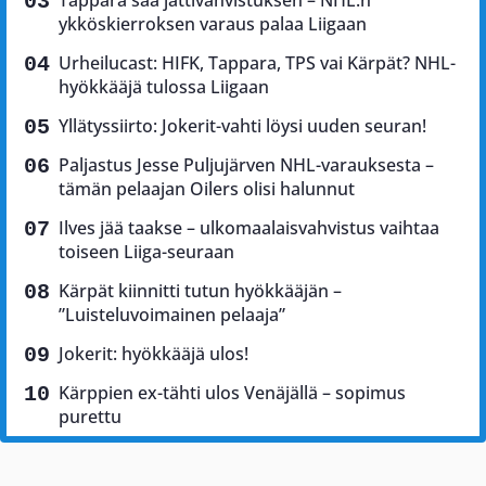
Tappara saa jättivahvistuksen – NHL:n
ykköskierroksen varaus palaa Liigaan
Urheilucast: HIFK, Tappara, TPS vai Kärpät? NHL-
hyökkääjä tulossa Liigaan
Yllätyssiirto: Jokerit-vahti löysi uuden seuran!
Paljastus Jesse Puljujärven NHL-varauksesta –
tämän pelaajan Oilers olisi halunnut
Ilves jää taakse – ulkomaalaisvahvistus vaihtaa
toiseen Liiga-seuraan
Kärpät kiinnitti tutun hyökkääjän –
”Luisteluvoimainen pelaaja”
Jokerit: hyökkääjä ulos!
Kärppien ex-tähti ulos Venäjällä – sopimus
purettu