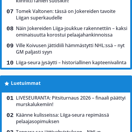
kiinnitti fanien suosikin!
Tomek Valtonen: tässä on Jokereiden tavoite
Liigan superkaudelle
Näin Jokereiden Liiga-joukkue rakennettiin – kaksi
ominaisuutta korostui pelaajahankinnoissa
Ville Koivusen jättidiili hämmästytti NHL:ssä – nyt
GM paljasti syyn
Liiga-seura jysäytti – historiallinen kapteenivalinta
Luetuimmat
LIVESEURANTA: Pitsiturnaus 2026 – finaali päättyi
murskalukemiin!
Käänne kulisseissa: Liiga-seura repimässä
pelaajasopimuksen