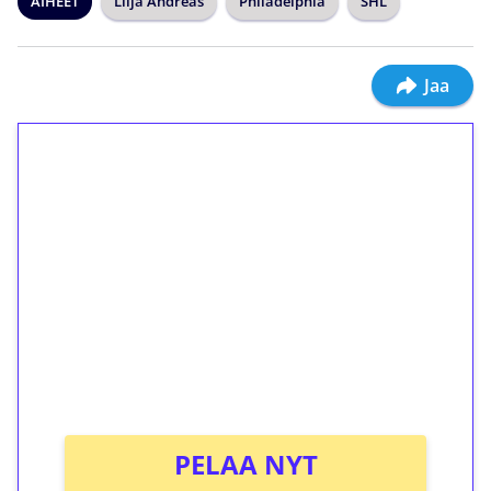
AIHEET
Lilja Andreas
Philadelphia
SHL
Jaa
1€ = 10€ arvosta
ilmaiskierroksia ilman
kierrätystä!
Talleta 1€
Saat heti 50 ilmaiskierrosta Tuohi 1000 -
peliin (arvo 0,20€ per kierros)!
Ei kierrätysvaatimusta!
PELAA NYT