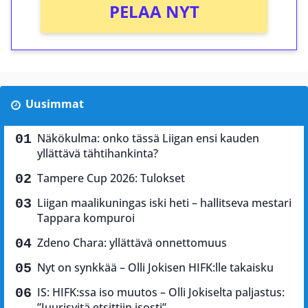
PELAA NYT
Uusimmat
Näkökulma: onko tässä Liigan ensi kauden
yllättävä tähtihankinta?
Tampere Cup 2026: Tulokset
Liigan maalikuningas iski heti – hallitseva mestari
Tappara kompuroi
Zdeno Chara: yllättävä onnettomuus
Nyt on synkkää – Olli Jokisen HIFK:lle takaisku
IS: HIFK:ssa iso muutos – Olli Jokiselta paljastus:
”Juurisyitä etsittiin isosti”