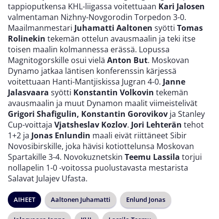
tappioputkensa KHL-liigassa voitettuaan
Kari Jalosen
valmentaman Nizhny-Novgorodin Torpedon 3-0.
Maailmanmestari
Juhamatti Aaltonen
syötti
Tomas
Rolinekin
tekemän ottelun avausmaalin ja teki itse
toisen maalin kolmannessa erässä. Lopussa
Magnitogorskille osui vielä
Anton But
. Moskovan
Dynamo jatkaa läntisen konferenssin kärjessä
voitettuaan Hanti-Mantjiskissa Jugran 4-0.
Janne
Jalasvaara
syötti
Konstantin Volkovin
tekemän
avausmaalin ja muut Dynamon maalit viimeistelivät
Grigori Shafigulin, Konstantin Gorovikov
ja Stanley
Cup-voittaja
Vjatsheslav Kozlov
.
Jori Lehterän
tehot
1+2 ja
Jonas Enlundin
maali eivät riittäneet Sibir
Novosibirskille, joka hävisi kotiottelunsa Moskovan
Spartakille 3-4. Novokuznetskin
Teemu Lassila
torjui
nollapelin 1-0 -voitossa puolustavasta mestarista
Salavat Julajev Ufasta.
AIHEET
Aaltonen Juhamatti
Enlund Jonas