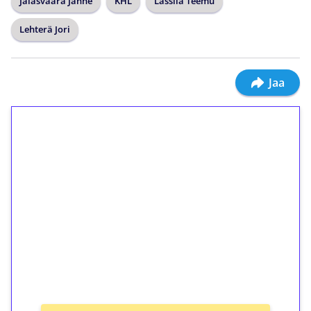
Jalasvaara Janne
KHL
Lassila Teemu
Lehterä Jori
Jaa
1€ = 10€ arvosta
ilmaiskierroksia ilman
kierrätystä!
Talleta 1€
Saat heti 50 ilmaiskierrosta Tuohi 1000 -
peliin (arvo 0,20€ per kierros)!
Ei kierrätysvaatimusta!