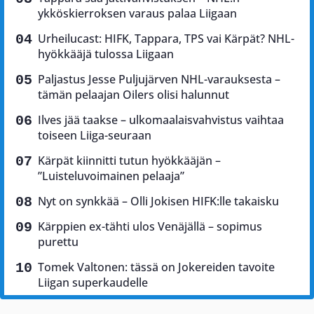
ykköskierroksen varaus palaa Liigaan
Urheilucast: HIFK, Tappara, TPS vai Kärpät? NHL-
hyökkääjä tulossa Liigaan
Paljastus Jesse Puljujärven NHL-varauksesta –
tämän pelaajan Oilers olisi halunnut
Ilves jää taakse – ulkomaalaisvahvistus vaihtaa
toiseen Liiga-seuraan
Kärpät kiinnitti tutun hyökkääjän –
”Luisteluvoimainen pelaaja”
Nyt on synkkää – Olli Jokisen HIFK:lle takaisku
Kärppien ex-tähti ulos Venäjällä – sopimus
purettu
Tomek Valtonen: tässä on Jokereiden tavoite
Liigan superkaudelle