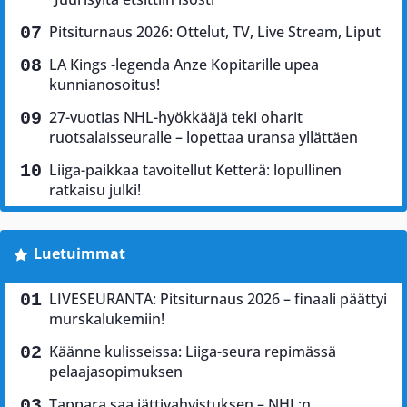
Pitsiturnaus 2026: Ottelut, TV, Live Stream, Liput
LA Kings -legenda Anze Kopitarille upea
kunnianosoitus!
27-vuotias NHL-hyökkääjä teki oharit
ruotsalaisseuralle – lopettaa uransa yllättäen
Liiga-paikkaa tavoitellut Ketterä: lopullinen
ratkaisu julki!
Luetuimmat
LIVESEURANTA: Pitsiturnaus 2026 – finaali päättyi
murskalukemiin!
Käänne kulisseissa: Liiga-seura repimässä
pelaajasopimuksen
Tappara saa jättivahvistuksen – NHL:n