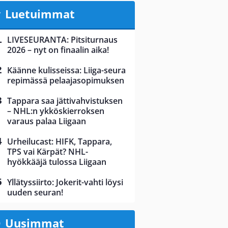
Luetuimmat
LIVESEURANTA: Pitsiturnaus
2026 – nyt on finaalin aika!
Käänne kulisseissa: Liiga-seura
repimässä pelaajasopimuksen
Tappara saa jättivahvistuksen
– NHL:n ykköskierroksen
varaus palaa Liigaan
Urheilucast: HIFK, Tappara,
TPS vai Kärpät? NHL-
hyökkääjä tulossa Liigaan
Yllätyssiirto: Jokerit-vahti löysi
uuden seuran!
Uusimmat