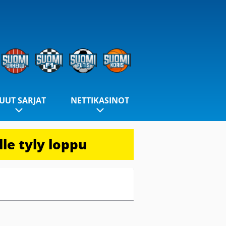
UUT SARJAT
NETTIKASINOT
le tyly loppu