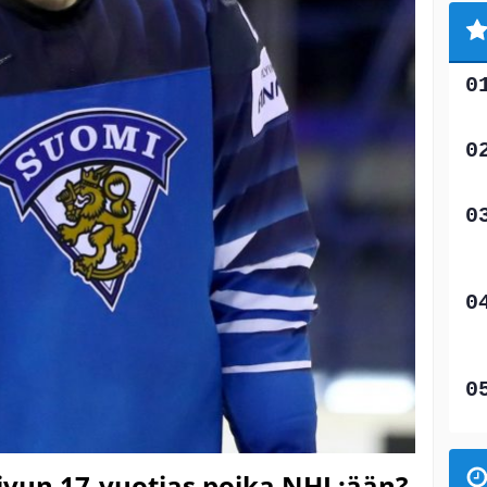
vun 17-vuotias poika NHL:ään?