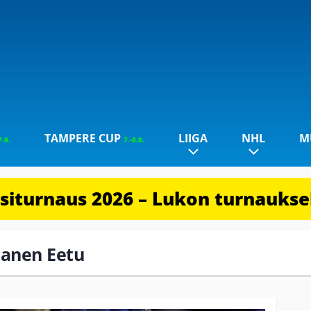
TAMPERE CUP
LIIGA
NHL
M
7.8.
7.-8.8.
iturnaus 2026 – Lukon turnauksel
ltanen Eetu