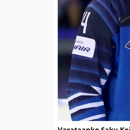
Varataanko Saku Koi