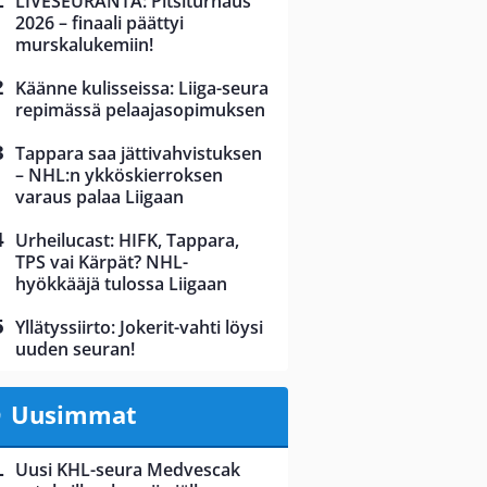
LIVESEURANTA: Pitsiturnaus
2026 – finaali päättyi
murskalukemiin!
Käänne kulisseissa: Liiga-seura
repimässä pelaajasopimuksen
Tappara saa jättivahvistuksen
– NHL:n ykköskierroksen
varaus palaa Liigaan
Urheilucast: HIFK, Tappara,
TPS vai Kärpät? NHL-
hyökkääjä tulossa Liigaan
Yllätyssiirto: Jokerit-vahti löysi
uuden seuran!
Uusimmat
Uusi KHL-seura Medvescak