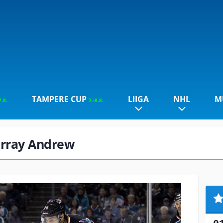
TAMPERE CUP
LIIGA
NHL
M
7.8.
7.-8.8.
urray Andrew