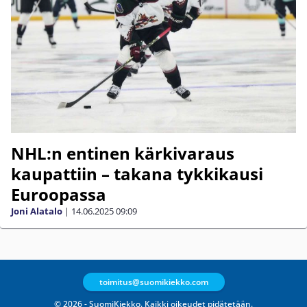
NHL:n entinen kärkivaraus
kaupattiin – takana tykkikausi
Euroopassa
Joni Alatalo
|
14.06.2025
09:09
toimitus@suomikiekko.com
© 2026 - SuomiKiekko. Kaikki oikeudet pidätetään.