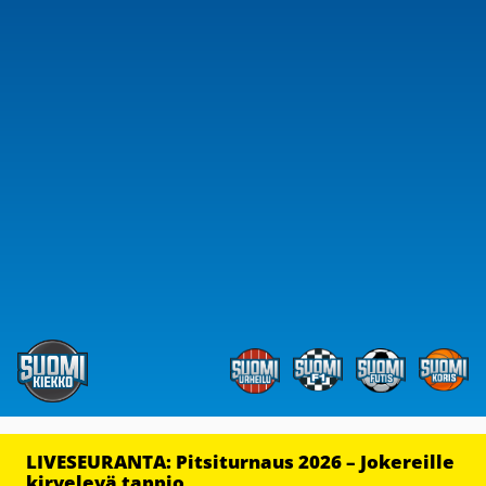
LIVESEURANTA: Pitsiturnaus 2026 – Jokereille
kirvelevä tappio