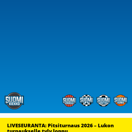
LIVESEURANTA: Pitsiturnaus 2026 – Lukon
turnaukselle tyly loppu