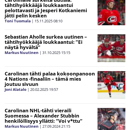
tähtihyökkääjä loukkaantui
pelottavasti ja Jesperi Kotkaniemi
jätti pelin kesken
Toni Tuomala
|
15.11.2025
08:10
Sebastian Aholle surkea uutinen –
tähtihyökkääjä loukkaantui: ”Ei
näytä hyvältä”
Markus Nuutinen
|
31.10.2025
15:15
Carolinan tähti palaa kokoonpanoon
4 Nations -finaaliin – tämä mies
joutuu sivuun
Joni Alatalo
|
20.02.2025
19:57
Carolinan NHL-tähti vieraili
Suomessa – Alexander Stubbin
henkilöllisyys yllätti: ”Voi v*ttu”
Markus Nuutinen
|
27.09.2024
21:15