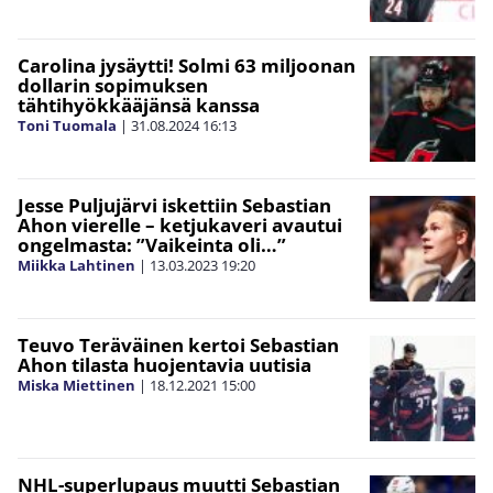
Carolina jysäytti! Solmi 63 miljoonan
dollarin sopimuksen
tähtihyökkääjänsä kanssa
Toni Tuomala
|
31.08.2024
16:13
Jesse Puljujärvi iskettiin Sebastian
Ahon vierelle – ketjukaveri avautui
ongelmasta: ”Vaikeinta oli…”
Miikka Lahtinen
|
13.03.2023
19:20
Teuvo Teräväinen kertoi Sebastian
Ahon tilasta huojentavia uutisia
Miska Miettinen
|
18.12.2021
15:00
NHL-superlupaus muutti Sebastian