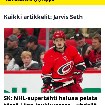
Kaikki artikkelit: Jarvis Seth
SK: NHL-supertähti haluaa pelata
tässä Liiga-joukkueessa – yhdellä