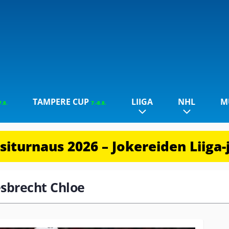
TAMPERE CUP
LIIGA
NHL
M
7.8.
7.-8.8.
iturnaus 2026 – Jokereiden Liiga-
esbrecht Chloe