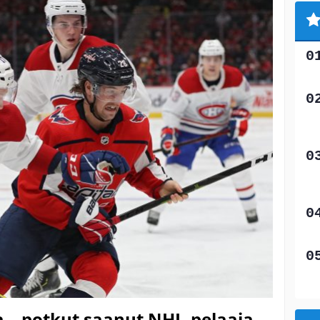
ia – potkut saanut NHL-pelaaja