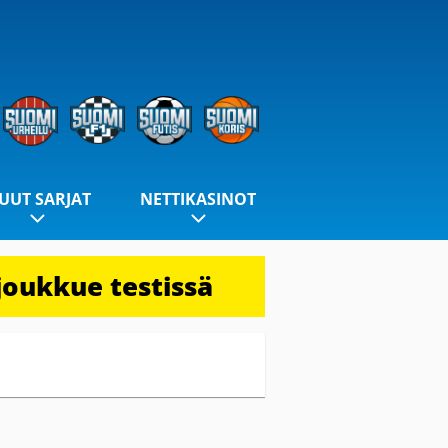
UUT SARJAT
NETTIKASINOT
joukkue testissä