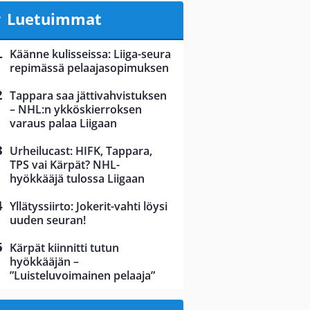
Luetuimmat
Käänne kulisseissa: Liiga-seura
repimässä pelaajasopimuksen
Tappara saa jättivahvistuksen
– NHL:n ykköskierroksen
varaus palaa Liigaan
Urheilucast: HIFK, Tappara,
TPS vai Kärpät? NHL-
hyökkääjä tulossa Liigaan
Yllätyssiirto: Jokerit-vahti löysi
uuden seuran!
Kärpät kiinnitti tutun
hyökkääjän –
”Luisteluvoimainen pelaaja”