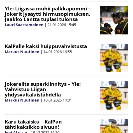
Yle: Liigassa muhii palkkapommi –
Jokerit jysäytti hirmusopimuksen,
Jaakko Lantta tuplasi tulonsa
Lauri Saastamoinen
|
21.01.2026
15:45
KalPalle kaksi huippuvahvistusta
Markus Nuutinen
|
14.01.2026
16:55
Jokereilta superkiinnitys – Yle:
Vahvistuu Liigan
yhdysvaltalaistähdellä
Markus Nuutinen
|
10.01.2026
14:01
Karu takaisku – KalPan
tähtikaksikko sivuun!
Joni Alatalo
|
19.12.2025
14:20