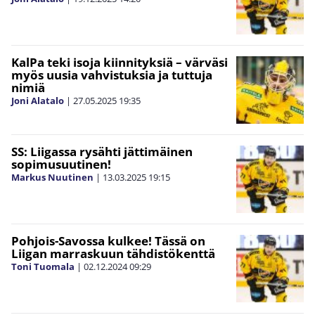
KalPa teki isoja kiinnityksiä – värväsi
myös uusia vahvistuksia ja tuttuja
nimiä
Joni Alatalo
|
27.05.2025
19:35
SS: Liigassa rysähti jättimäinen
sopimusuutinen!
Markus Nuutinen
|
13.03.2025
19:15
Pohjois-Savossa kulkee! Tässä on
Liigan marraskuun tähdistökenttä
Toni Tuomala
|
02.12.2024
09:29