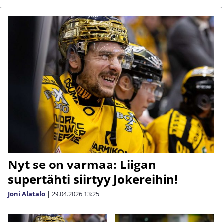
Nyt se on varmaa: Liigan
supertähti siirtyy Jokereihin!
Joni Alatalo
|
29.04.2026
13:25