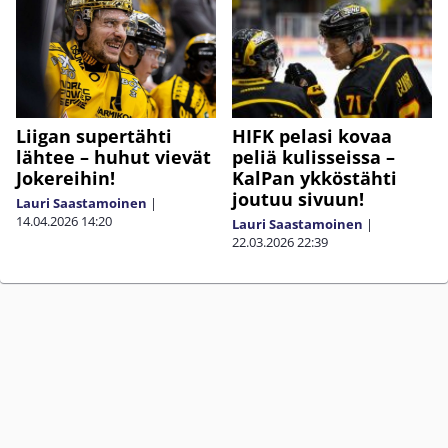
Liigan supertähti
HIFK pelasi kovaa
lähtee – huhut vievät
peliä kulisseissa –
Jokereihin!
KalPan ykköstähti
joutuu sivuun!
Lauri Saastamoinen
|
14.04.2026
14:20
Lauri Saastamoinen
|
22.03.2026
22:39