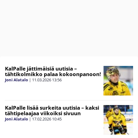
KalPalle jättimäisiä uutisia –
tähtikolmikko palaa kokoonpanoon!
Joni Alatalo
|
11.03.2026
13:56
KalPalle lisää surkeita uutisia – kaksi
tähtipelaajaa viikoiksi sivuun
Joni Alatalo
|
17.02.2026
10:45