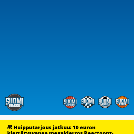
🎁 Huipputarjous jatkuu: 10 euron
kierrätysvapaa megakierros Reactoonz-