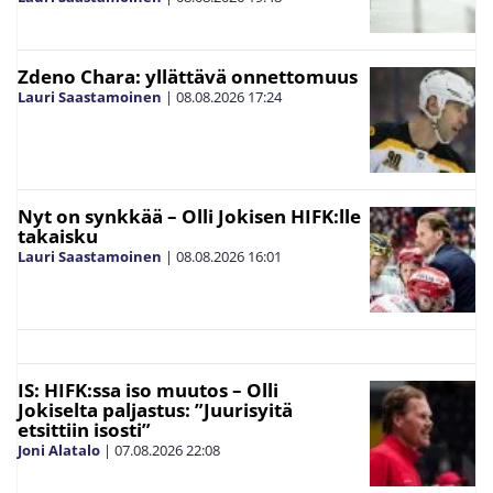
Zdeno Chara: yllättävä onnettomuus
Lauri Saastamoinen
|
08.08.2026
17:24
Nyt on synkkää – Olli Jokisen HIFK:lle
takaisku
Lauri Saastamoinen
|
08.08.2026
16:01
IS: HIFK:ssa iso muutos – Olli
Jokiselta paljastus: ”Juurisyitä
etsittiin isosti”
Joni Alatalo
|
07.08.2026
22:08