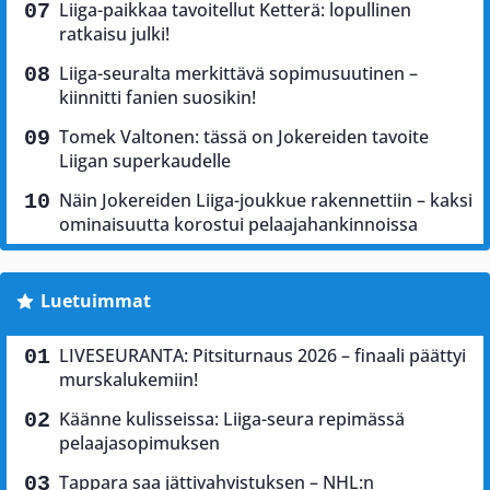
Liiga-paikkaa tavoitellut Ketterä: lopullinen
ratkaisu julki!
Liiga-seuralta merkittävä sopimusuutinen –
kiinnitti fanien suosikin!
Tomek Valtonen: tässä on Jokereiden tavoite
Liigan superkaudelle
Näin Jokereiden Liiga-joukkue rakennettiin – kaksi
ominaisuutta korostui pelaajahankinnoissa
Luetuimmat
LIVESEURANTA: Pitsiturnaus 2026 – finaali päättyi
murskalukemiin!
Käänne kulisseissa: Liiga-seura repimässä
pelaajasopimuksen
Tappara saa jättivahvistuksen – NHL:n