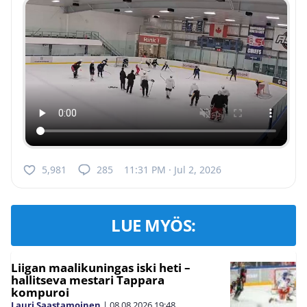
5,981
285
11:31 PM · Jul 2, 2026
LUE MYÖS:
Liigan maalikuningas iski heti –
hallitseva mestari Tappara
kompuroi
Lauri Saastamoinen
|
08.08.2026
19:48