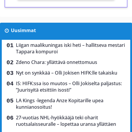
Uusimmat
Liigan maalikuningas iski heti – hallitseva mestari
Tappara kompuroi
Zdeno Chara: yllättävä onnettomuus
Nyt on synkkää – Olli Jokisen HIFK:lle takaisku
IS: HIFK:ssa iso muutos – Olli Jokiselta paljastus:
”Juurisyitä etsittiin isosti”
LA Kings -legenda Anze Kopitarille upea
kunnianosoitus!
27-vuotias NHL-hyökkääjä teki oharit
ruotsalaisseuralle – lopettaa uransa yllättäen