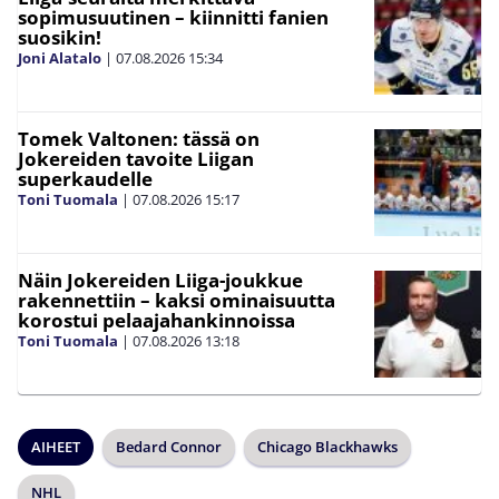
sopimusuutinen – kiinnitti fanien
suosikin!
Joni Alatalo
|
07.08.2026
15:34
Tomek Valtonen: tässä on
Jokereiden tavoite Liigan
superkaudelle
Toni Tuomala
|
07.08.2026
15:17
Näin Jokereiden Liiga-joukkue
rakennettiin – kaksi ominaisuutta
korostui pelaajahankinnoissa
Toni Tuomala
|
07.08.2026
13:18
AIHEET
Bedard Connor
Chicago Blackhawks
NHL