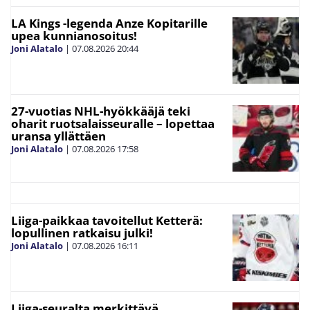
LA Kings -legenda Anze Kopitarille
upea kunnianosoitus!
Joni Alatalo
|
07.08.2026
20:44
27-vuotias NHL-hyökkääjä teki
oharit ruotsalaisseuralle – lopettaa
uransa yllättäen
Joni Alatalo
|
07.08.2026
17:58
Liiga-paikkaa tavoitellut Ketterä:
lopullinen ratkaisu julki!
Joni Alatalo
|
07.08.2026
16:11
Liiga-seuralta merkittävä