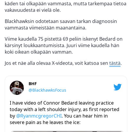
käden tai olkapään vammasta, mutta tarkempaa tietoa
vakavuudesta ei vielä ole.
Blackhawksin odotetaan saavan tarkan diagnoosin
vammasta viimeistään maanantaina.
Viime kaudella 75 pistettä 69 peliin iskenyt Bedard on
kärsinyt loukkaantumisista. Juuri viime kaudella hän
koki oikean olkapään vamman.
Jos et näe alla olevaa X-videota, voit katsoa sen
tästä
.
BHF
@BlackhawksFocus
I have video of Connor Bedard leaving practice
today with a left shoulder injury, as first reported
by
@RyanmcgregorCHI
. You can hear him in
severe pain as he leaves the ice: