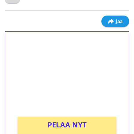
Jaa
1€ = 10€ arvosta
ilmaiskierroksia ilman
kierrätystä!
Talleta 1€
Saat heti 50 ilmaiskierrosta Tuohi 1000 -
peliin (arvo 0,20€ per kierros)!
Ei kierrätysvaatimusta!
PELAA NYT