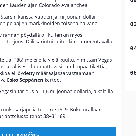
olmen kauden ajan Colorado Avalanchea.
 Starsin kanssa vuoden ja miljoonan dollarin
en pelaajien markkinoiden toisena päivänä.
irannan pöydällä oli kuitenkin myös
i tarjous. Diili kariutui kuitenkin hämmentävällä
telua. Tätä me ei olla vielä kuultu, nimittäin Vegas
le rahallisesti huomattavasi tuhdimpaa tikettiä,
 ukkoa ei löydetty määräajassa vastaamaan
ava
Esko Seppänen
kertoo.
gasin tarjous oli 1,6 miljoonaa dollaria, aikalailla
1 runkosarjapeliä tehoin 3+6=9. Koko urallaan
arjaottelussa tehot 38+31=69.
LUE MYÖS: