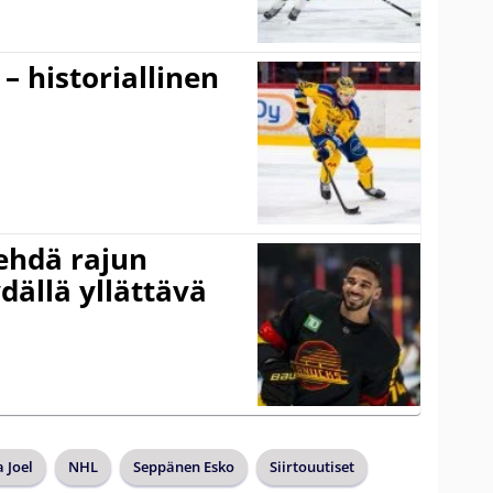
 – historiallinen
ehdä rajun
dällä yllättävä
 Joel
NHL
Seppänen Esko
Siirtouutiset