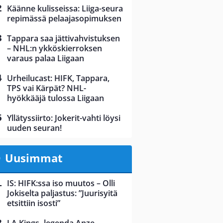
Käänne kulisseissa: Liiga-seura
repimässä pelaajasopimuksen
Tappara saa jättivahvistuksen
– NHL:n ykköskierroksen
varaus palaa Liigaan
Urheilucast: HIFK, Tappara,
TPS vai Kärpät? NHL-
hyökkääjä tulossa Liigaan
Yllätyssiirto: Jokerit-vahti löysi
uuden seuran!
Uusimmat
IS: HIFK:ssa iso muutos – Olli
Jokiselta paljastus: ”Juurisyitä
etsittiin isosti”