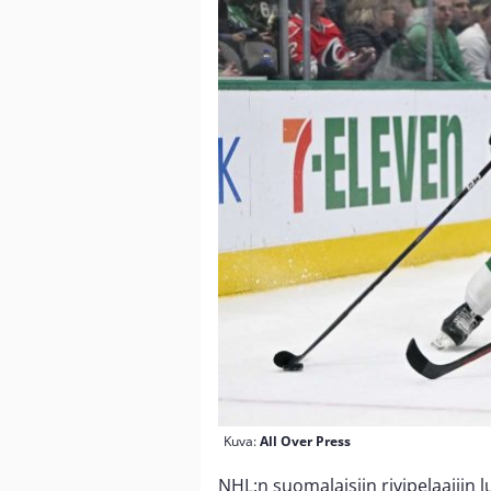
Kuva:
All Over Press
NHL:n suomalaisiin rivipelaajiin