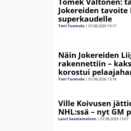
Tomek Valtonen: t
Jokereiden tavoite 
superkaudelle
Toni Tuomala
|
07.08.2026
15:17
Näin Jokereiden Li
rakennettiin – kak
korostui pelaajaha
Toni Tuomala
|
07.08.2026
13:18
Ville Koivusen jätt
NHL:ssä – nyt GM p
Lauri Saastamoinen
|
07.08.2026
13:07