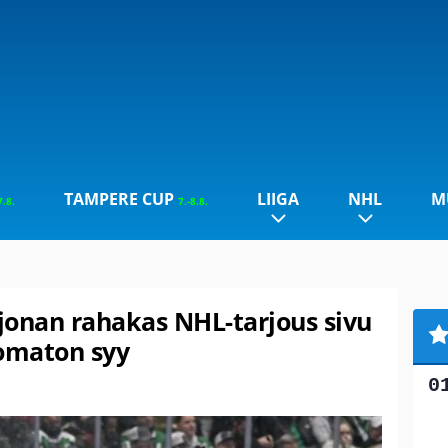
TAMPERE CUP
LIIGA
NHL
M
7.8.
7.-8.8.
ijonan rahakas NHL-tarjous sivu
komaton syy