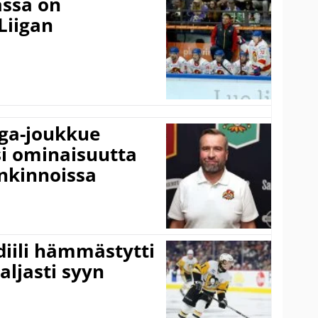
ässä on
Liigan
iga-joukkue
si ominaisuutta
nkinnoissa
idiili hämmästytti
aljasti syyn