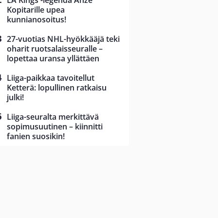
LA Kings -legenda Anze
Kopitarille upea
kunnianosoitus!
27-vuotias NHL-hyökkääjä teki
oharit ruotsalaisseuralle –
lopettaa uransa yllättäen
Liiga-paikkaa tavoitellut
Ketterä: lopullinen ratkaisu
julki!
Liiga-seuralta merkittävä
sopimusuutinen – kiinnitti
fanien suosikin!