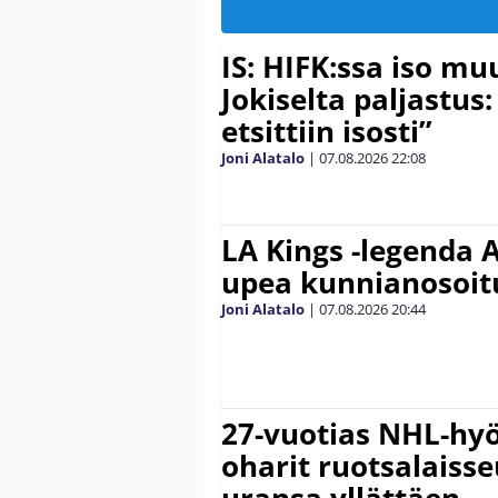
IS: HIFK:ssa iso muu
Jokiselta paljastus:
etsittiin isosti”
Joni Alatalo
|
07.08.2026
22:08
LA Kings -legenda A
upea kunnianosoit
Joni Alatalo
|
07.08.2026
20:44
27-vuotias NHL-hyö
oharit ruotsalaisse