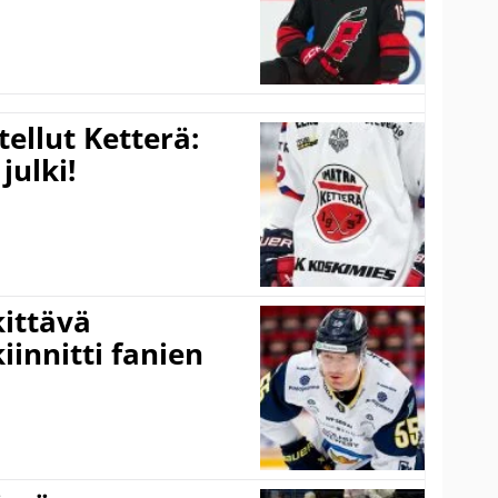
tellut Ketterä:
julki!
kittävä
innitti fanien