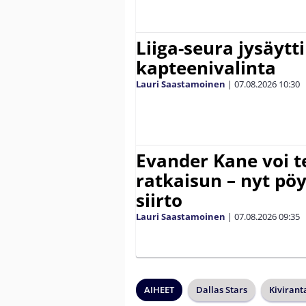
Liiga-seura jysäytti
kapteenivalinta
Lauri Saastamoinen
|
07.08.2026
10:30
Evander Kane voi t
ratkaisun – nyt pöy
siirto
Lauri Saastamoinen
|
07.08.2026
09:35
AIHEET
Dallas Stars
Kiviranta