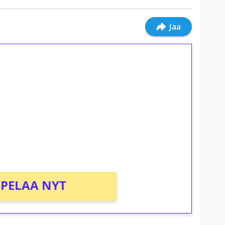
Jaa
ilmaiskierroksia ilman
osta Tuohi 1000 -peliin (arvo 0,20€ per
PELAA NYT