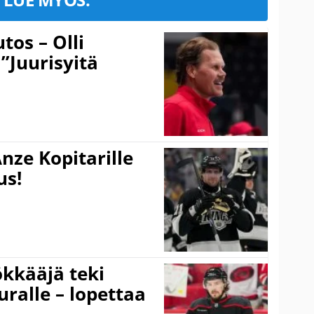
tos – Olli
 ”Juurisyitä
nze Kopitarille
us!
kkääjä teki
uralle – lopettaa