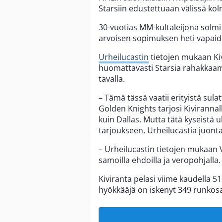
Starsiin edustettuaan välissä k
30-vuotias MM-kultaleijona solmi
arvoisen sopimuksen heti vapaid
Urheilucastin
tietojen mukaan Kiv
huomattavasti Starsia rahakkaamp
tavalla.
– Tämä tässä vaatii erityistä sulat
Golden Knights tarjosi Kivirannal
kuin Dallas. Mutta tätä kyseistä
tarjoukseen, Urheilucastia juont
– Urheilucastin tietojen mukaan Ve
samoilla ehdoilla ja veropohjalla.
Kiviranta pelasi viime kaudella 5
hyökkääjä on iskenyt 349 runkos