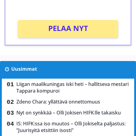
Ei kierrätysvaatimusta!
PELAA NYT
Uusimmat
Liigan maalikuningas iski heti – hallitseva mestari
Tappara kompuroi
Zdeno Chara: yllättävä onnettomuus
Nyt on synkkää – Olli Jokisen HIFK:lle takaisku
IS: HIFK:ssa iso muutos – Olli Jokiselta paljastus:
”Juurisyitä etsittiin isosti”