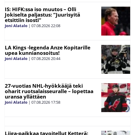
IS: HIFK:ssa iso muutos – Olli
Jokiselta paljastus: ”Juurisyitä
etsittiin isosti”
Joni Alatalo
|
07.08.2026
22:08
LA Kings -legenda Anze Kopitarille
upea kunnianosoitus!
Joni Alatalo
|
07.08.2026
20:44
27-vuotias NHL-hyökkääjä teki
oharit ruotsalaisseuralle – lopettaa
uransa yllättäen
Joni Alatalo
|
07.08.2026
17:58
Liiga-paikkaa tavoitellut Ketterä: