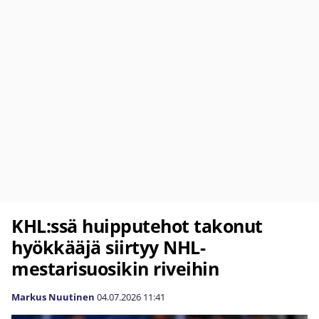
KHL:ssä huipputehot takonut
hyökkääjä siirtyy NHL-
mestarisuosikin riveihin
Markus Nuutinen
04.07.2026
11:41