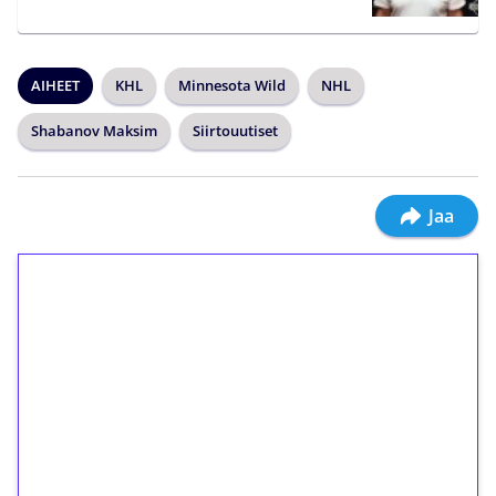
AIHEET
KHL
Minnesota Wild
NHL
Shabanov Maksim
Siirtouutiset
Jaa
1€ = 10€ arvosta
ilmaiskierroksia ilman
kierrätystä!
Talleta 1€
Saat heti 50 ilmaiskierrosta Tuohi 1000 -
peliin (arvo 0,20€ per kierros)!