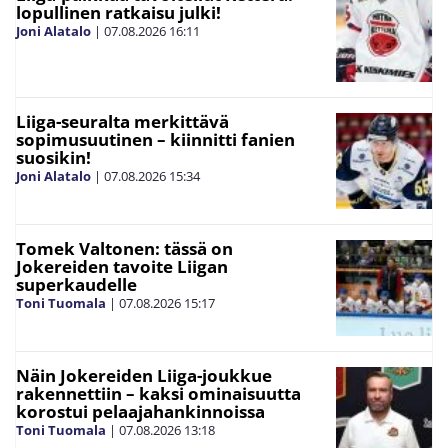
lopullinen ratkaisu julki!
Joni Alatalo
|
07.08.2026
16:11
Liiga-seuralta merkittävä
sopimusuutinen – kiinnitti fanien
suosikin!
Joni Alatalo
|
07.08.2026
15:34
Tomek Valtonen: tässä on
Jokereiden tavoite Liigan
superkaudelle
Toni Tuomala
|
07.08.2026
15:17
Näin Jokereiden Liiga-joukkue
rakennettiin – kaksi ominaisuutta
korostui pelaajahankinnoissa
Toni Tuomala
|
07.08.2026
13:18