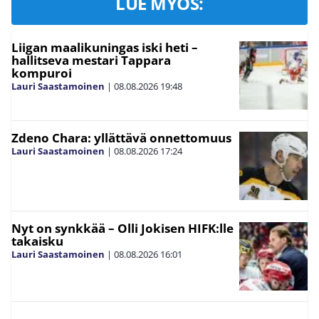
LUE MYÖS:
Liigan maalikuningas iski heti –
hallitseva mestari Tappara
kompuroi
Lauri Saastamoinen
|
08.08.2026
19:48
Zdeno Chara: yllättävä onnettomuus
Lauri Saastamoinen
|
08.08.2026
17:24
Nyt on synkkää – Olli Jokisen HIFK:lle
takaisku
Lauri Saastamoinen
|
08.08.2026
16:01