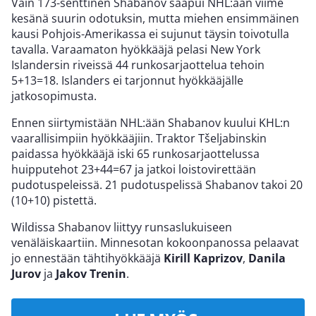
Vain 173-senttinen Shabanov saapui NHL:ään viime
kesänä suurin odotuksin, mutta miehen ensimmäinen
kausi Pohjois-Amerikassa ei sujunut täysin toivotulla
tavalla. Varaamaton hyökkääjä pelasi New York
Islandersin riveissä 44 runkosarjaottelua tehoin
5+13=18. Islanders ei tarjonnut hyökkääjälle
jatkosopimusta.
Ennen siirtymistään NHL:ään Shabanov kuului KHL:n
vaarallisimpiin hyökkääjiin. Traktor Tšeljabinskin
paidassa hyökkääjä iski 65 runkosarjaottelussa
huipputehot 23+44=67 ja jatkoi loistovirettään
pudotuspeleissä. 21 pudotuspelissä Shabanov takoi 20
(10+10) pistettä.
Wildissa Shabanov liittyy runsaslukuiseen
venäläiskaartiin. Minnesotan kokoonpanossa pelaavat
jo ennestään tähtihyökkääjä
Kirill Kaprizov
,
Danila
Jurov
ja
Jakov Trenin
.