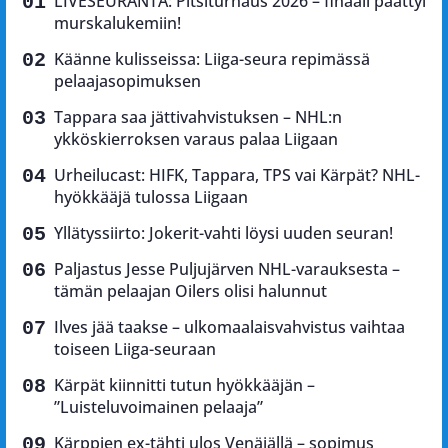
LIVESEURANTA: Pitsiturnaus 2026 – finaali päättyi
murskalukemiin!
Käänne kulisseissa: Liiga-seura repimässä
pelaajasopimuksen
Tappara saa jättivahvistuksen – NHL:n
ykköskierroksen varaus palaa Liigaan
Urheilucast: HIFK, Tappara, TPS vai Kärpät? NHL-
hyökkääjä tulossa Liigaan
Yllätyssiirto: Jokerit-vahti löysi uuden seuran!
Paljastus Jesse Puljujärven NHL-varauksesta –
tämän pelaajan Oilers olisi halunnut
Ilves jää taakse – ulkomaalaisvahvistus vaihtaa
toiseen Liiga-seuraan
Kärpät kiinnitti tutun hyökkääjän –
”Luisteluvoimainen pelaaja”
Kärppien ex-tähti ulos Venäjällä – sopimus