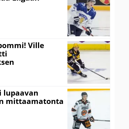
pommi! Ville
tti
sen
ti lupaavan
on mittaamatonta