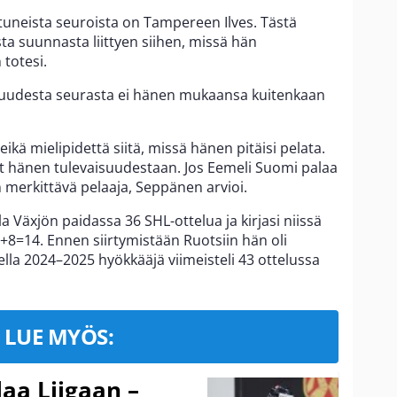
ostuneista seuroista on Tampereen Ilves. Tästä
sta suunnasta liittyen siihen, missä hän
totesi.
 uudesta seurasta ei hänen mukaansa kuitenkaan
eikä mielipidettä siitä, missä hänen pitäisi pelata.
ut hänen tulevaisuudestaan. Jos Eemeli Suomi palaa
in merkittävä pelaaja, Seppänen arvioi.
a Växjön paidassa 36 SHL-ottelua ja kirjasi niissä
+8=14. Ennen siirtymistään Ruotsiin hän oli
della 2024–2025 hyökkääjä viimeisteli 43 ottelussa
LUE MYÖS:
aa Liigaan –