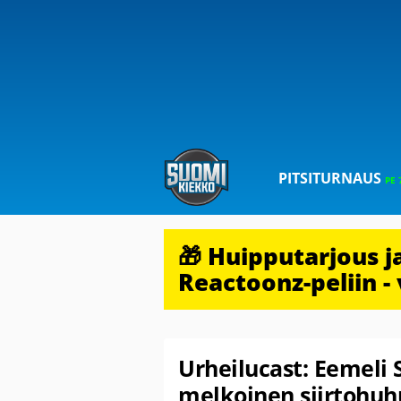
PITSITURNAUS
PE 
🎁 Huipputarjous 
Reactoonz-peliin - 
Urheilucast: Eemeli 
melkoinen siirtohuh