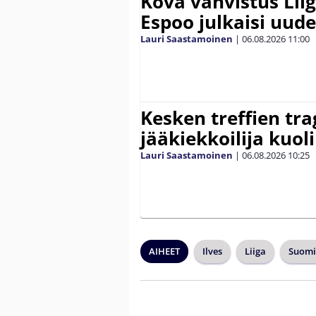
Kova vahvistus Lii
Espoo julkaisi uud
Lauri Saastamoinen
|
06.08.2026
11:00
Kesken treffien tra
jääkiekkoilija kuoli
Lauri Saastamoinen
|
06.08.2026
10:25
AIHEET
Ilves
Liiga
Suomi