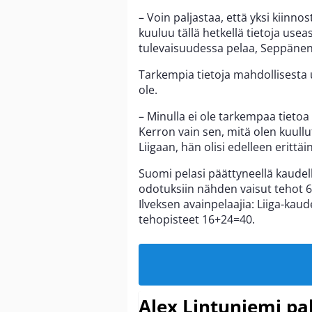
– Voin paljastaa, että yksi kiinn
kuuluu tällä hetkellä tietoja usea
tulevaisuudessa pelaa, Seppänen 
Tarkempia tietoja mahdollisesta
ole.
– Minulla ei ole tarkempaa tietoa 
Kerron vain sen, mitä olen kuull
Liigaan, hän olisi edelleen erittä
Suomi pelasi päättyneellä kaudell
odotuksiin nähden vaisut tehot 6
Ilveksen avainpelaajia: Liiga-kau
tehopisteet 16+24=40.
Alex Lintuniemi pal