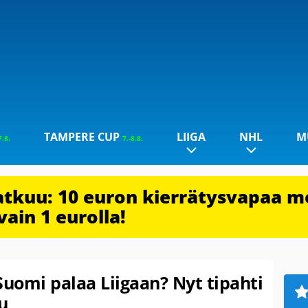
TAMPERE CUP
LIIGA
NHL
M
7.8.
7.-8.8.
jatkuu: 10 euron kierrätysvapaa m
vain 1 eurolla!
Suomi palaa Liigaan? Nyt tipahti
u