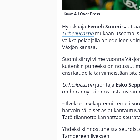
Kuva:
All Over Press
Hyökkääjä
Eemeli Suomi
saattaa
Urheilucastin
mukaan useampi suo
vaikka pelaajalla on edelleen vo
Växjön kanssa.
Suomi siirtyi viime vuonna Växjön
kuitenkin puheeksi on noussut m
ensi kaudella tai viimeistään sitä
Urheilucastin
juontaja
Esko Sep
on herännyt kiinnostusta useamm
– Ilveksen ex-kapteeni Eemeli Suo
harvoin tällaiset asiat kantautuva
Tätä tilannetta kannattaa seurat
Yhdeksi kiinnostuneista seurois
Tampereen Ilveksen.