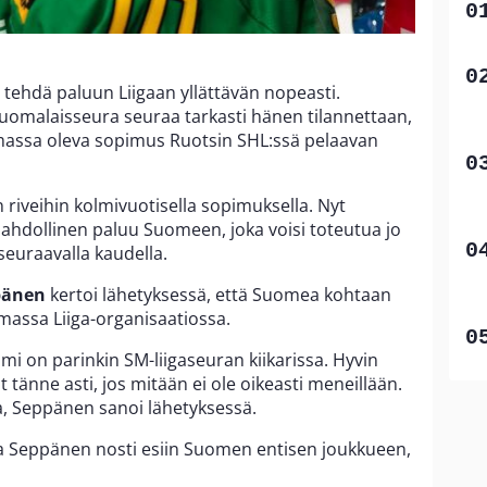
 tehdä paluun Liigaan yllättävän nopeasti.
malaisseura seuraa tarkasti hänen tilannettaan,
imassa oleva sopimus Ruotsin SHL:ssä pelaavan
 riveihin kolmivuotisella sopimuksella. Nyt
ahdollinen paluu Suomeen, joka voisi toteutua jo
 seuraavalla kaudella.
pänen
kertoi lähetyksessä, että Suomea kohtaan
assa Liiga-organisaatiossa.
mi on parinkin SM-liigaseuran kiikarissa. Hyvin
t tänne asti, jos mitään ei ole oikeasti meneillään.
a, Seppänen sanoi lähetyksessä.
ta Seppänen nosti esiin Suomen entisen joukkueen,