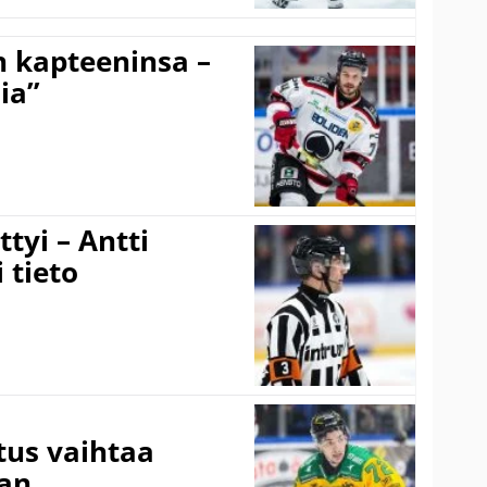
n kapteeninsa –
ia”
tyi – Antti
 tieto
tus vaihtaa
aan