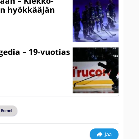
gaan – Kiekko-
en hyökkääjän
gedia – 19-vuotias
 Eemeli
Jaa