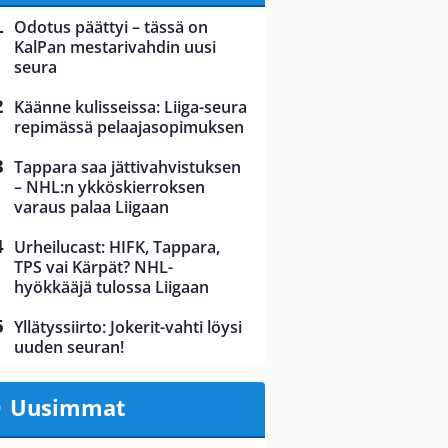
Odotus päättyi – tässä on
KalPan mestarivahdin uusi
seura
Käänne kulisseissa: Liiga-seura
repimässä pelaajasopimuksen
Tappara saa jättivahvistuksen
– NHL:n ykköskierroksen
varaus palaa Liigaan
Urheilucast: HIFK, Tappara,
TPS vai Kärpät? NHL-
hyökkääjä tulossa Liigaan
Yllätyssiirto: Jokerit-vahti löysi
uuden seuran!
Uusimmat