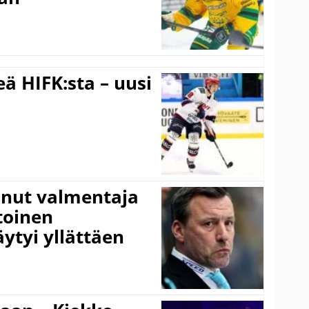
ä HIFK:sta – uusi
anut valmentaja
toinen
ytyi yllättäen