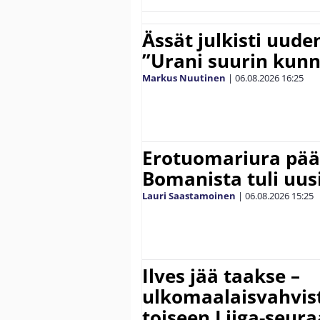
Ässät julkisti uude
”Urani suurin kunn
Markus Nuutinen
|
06.08.2026
16:25
Erotuomariura päät
Bomanista tuli uusi
Lauri Saastamoinen
|
06.08.2026
15:25
Ilves jää taakse –
ulkomaalaisvahvis
toiseen Liiga-seur