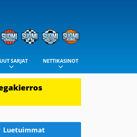
UUT SARJAT
NETTIKASINOT
egakierros
Luetuimmat