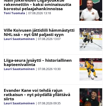
Näin Jokereiden Liiga-joukkue
rakennettiin – kaksi ominaisuutta
korostui pelaajahankinnoissa
Toni Tuomala
|
07.08.2026
13:18
Ville Koivusen jättidiili hämmästytti
NHL:ssä – nyt GM paljasti syyn
Lauri Saastamoinen
|
07.08.2026
13:07
Liiga-seura jysäytti – historiallinen
kapteenivalinta
Lauri Saastamoinen
|
07.08.2026
10:30
Evander Kane voi tehdä rajun
ratkaisun – nyt pöydällä yllättävä
siirto
Lauri Saastamoinen
|
07.08.2026
09:35