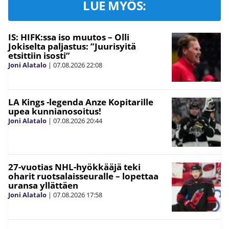
LUE MYÖS:
IS: HIFK:ssa iso muutos – Olli
Jokiselta paljastus: ”Juurisyitä
etsittiin isosti”
Joni Alatalo
|
07.08.2026
22:08
LA Kings -legenda Anze Kopitarille
upea kunnianosoitus!
Joni Alatalo
|
07.08.2026
20:44
27-vuotias NHL-hyökkääjä teki
oharit ruotsalaisseuralle – lopettaa
uransa yllättäen
Joni Alatalo
|
07.08.2026
17:58