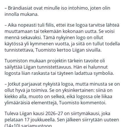
– Brändiasiat ovat minulle iso intohimo, joten olin
innolla mukana.
– Aika nopeasti tuli fiilis, ettei itse logoa tarvitse lähteä
muuttamaan tai tekemään kokonaan uutta. Se voisi
mennä sekavaksi. Tämä nykyinen logo on ollut
käytössä yli kymmenen vuotta, ja siitä on tullut todella
tunnistettava, Tuomisto kertoo Liigan sivuilla.
Tuomiston mukaan projektin tärkein tavoite oli
säilyttää Liigan tunnistettavuus. Hän ei halunnut
logosta liian raskasta tai täyteen ladattua symbolia.
– Jotkut parjaavat nykyistä logoa, mutta minusta se on
ollut hyvä ja toimiva. Se on yksinkertainen: siinä on
kiekko alla, muoto on selkeä, eikä logossa ole liikaa
ylimääräisiä elementtejä, Tuomisto kommentoi.
Tuleva Liigan kausi 2026–27 on siirtymäkausi, joka
pelataan 17 joukkueella. Sen jälkeen siirrytään uuteen
(14+10) sarjamuotoon.