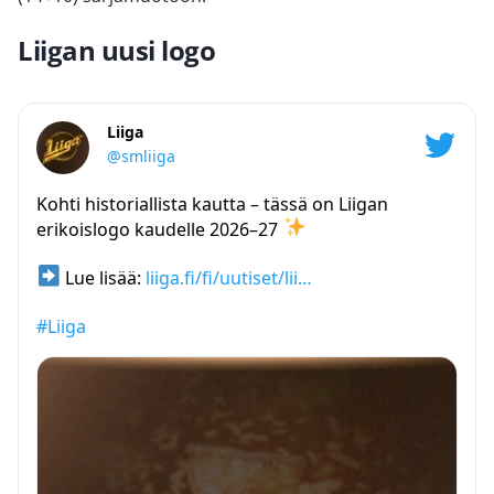
Liigan uusi logo
Liiga
@smliiga
Kohti historiallista kautta – tässä on Liigan
erikoislogo kaudelle 2026–27
Lue lisää:
liiga.fi/fi/uutiset/lii…
#Liiga