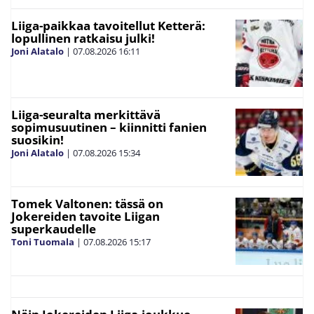
Liiga-paikkaa tavoitellut Ketterä:
lopullinen ratkaisu julki!
Joni Alatalo
|
07.08.2026
16:11
Liiga-seuralta merkittävä
sopimusuutinen – kiinnitti fanien
suosikin!
Joni Alatalo
|
07.08.2026
15:34
Tomek Valtonen: tässä on
Jokereiden tavoite Liigan
superkaudelle
Toni Tuomala
|
07.08.2026
15:17