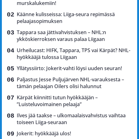
murskalukemiin!
Käänne kulisseissa: Liiga-seura repimässä
pelaajasopimuksen
Tappara saa jättivahvistuksen – NHL:n
ykköskierroksen varaus palaa Liigaan
Urheilucast: HIFK, Tappara, TPS vai Kärpät? NHL-
hyökkääjä tulossa Liigaan
Yllätyssiirto: Jokerit-vahti löysi uuden seuran!
Paljastus Jesse Puljujärven NHL-varauksesta –
tämän pelaajan Oilers olisi halunnut
Kärpät kiinnitti tutun hyökkääjän –
”Luisteluvoimainen pelaaja”
Ilves jää taakse – ulkomaalaisvahvistus vaihtaa
toiseen Liiga-seuraan
Jokerit: hyökkääjä ulos!