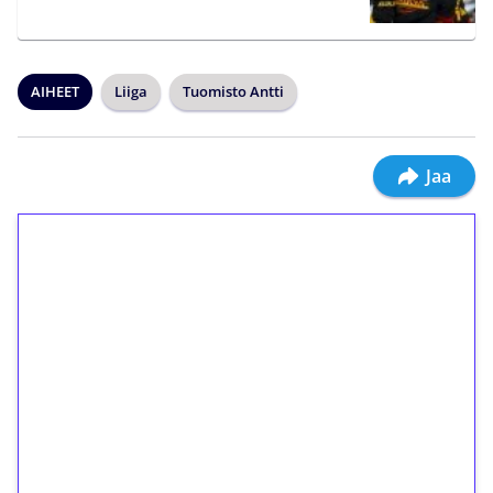
AIHEET
Liiga
Tuomisto Antti
Jaa
1€ = 10€ arvosta
ilmaiskierroksia ilman
kierrätystä!
Talleta 1€
Saat heti 50 ilmaiskierrosta Tuohi 1000 -
peliin (arvo 0,20€ per kierros)!
Ei kierrätysvaatimusta!