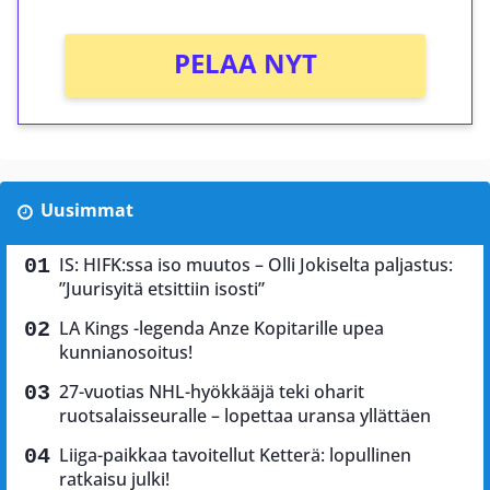
PELAA NYT
Uusimmat
IS: HIFK:ssa iso muutos – Olli Jokiselta paljastus:
”Juurisyitä etsittiin isosti”
LA Kings -legenda Anze Kopitarille upea
kunnianosoitus!
27-vuotias NHL-hyökkääjä teki oharit
ruotsalaisseuralle – lopettaa uransa yllättäen
Liiga-paikkaa tavoitellut Ketterä: lopullinen
ratkaisu julki!