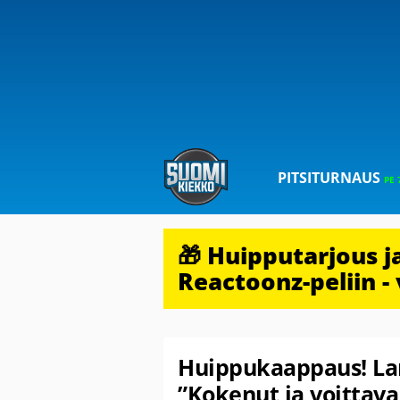
PITSITURNAUS
PE 
🎁 Huipputarjous 
Reactoonz-peliin - 
Huippukaappaus! Lar
”Kokenut ja voittava