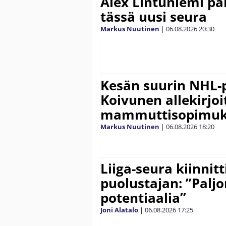
Alex Lintuniemi pal
tässä uusi seura
Markus Nuutinen
|
06.08.2026
20:30
Kesän suurin NHL-
Koivunen allekirjoi
mammuttisopimuk
Markus Nuutinen
|
06.08.2026
18:20
Liiga-seura kiinnit
puolustajan: ”Palj
potentiaalia”
Joni Alatalo
|
06.08.2026
17:25