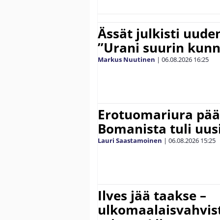
Ässät julkisti uude
”Urani suurin kunn
Markus Nuutinen
|
06.08.2026
16:25
Erotuomariura päät
Bomanista tuli uusi
Lauri Saastamoinen
|
06.08.2026
15:25
Ilves jää taakse –
ulkomaalaisvahvis