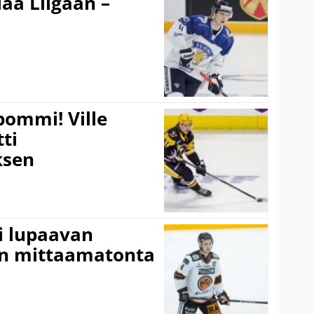
aa Liigaan –
pommi! Ville
tti
sen
ti lupaavan
on mittaamatonta