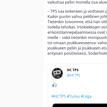
vaikuttaa peliin monella osa-aluee
– TPS saa kokeneen ja voittavan pe
Kaikin puolin vahva pelillinen jo
Tietenkin toivomme, että hän vii
todella tehokas. Irtokiekkojen vo
erikoistilannepelaamisessa ovat s
meille – sekä tietenkin monipuoli
toi omaan joukkueeseensa: vahv
joukkueen peliin ja joukkueen etu
erityisen positiivisesti, Söderhol
HC TPS
@HCTPS
#HCTPS
#Turku
#Liiga