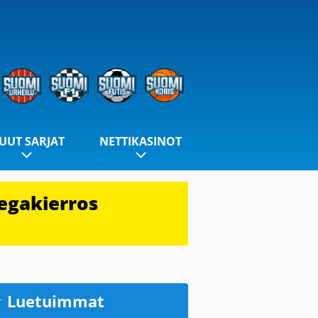
UUT SARJAT
NETTIKASINOT
egakierros
Luetuimmat