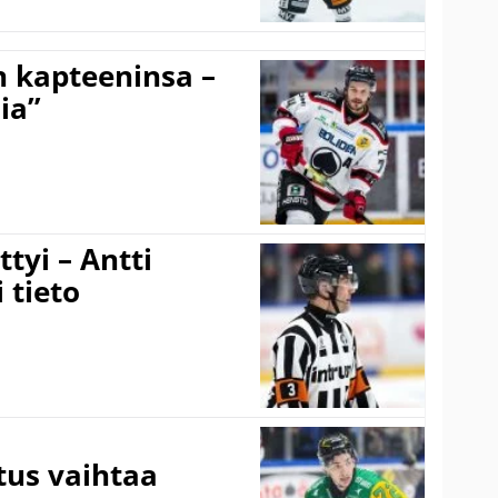
n kapteeninsa –
ia”
tyi – Antti
 tieto
tus vaihtaa