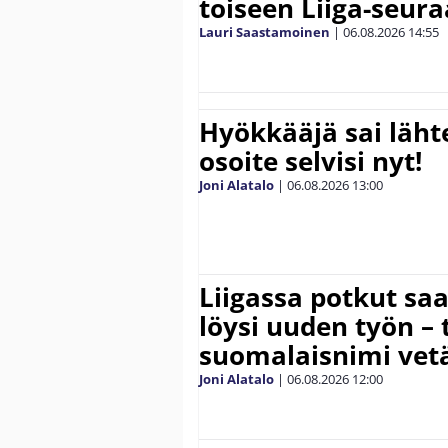
toiseen Liiga-seur
Lauri Saastamoinen
|
06.08.2026
14:55
Hyökkääjä sai lähte
osoite selvisi nyt!
Joni Alatalo
|
06.08.2026
13:00
Liigassa potkut sa
löysi uuden työn – 
suomalaisnimi vetä
Joni Alatalo
|
06.08.2026
12:00