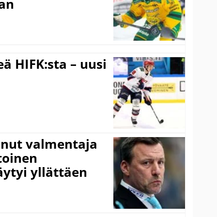
aan
ä HIFK:sta – uusi
anut valmentaja
toinen
ytyi yllättäen