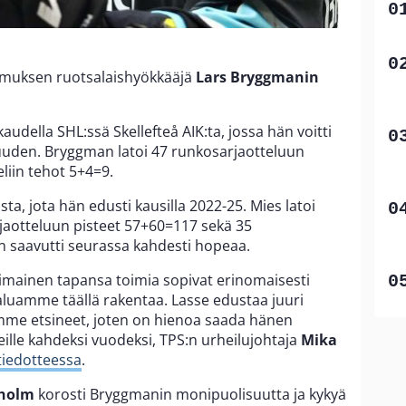
imuksen ruotsalaishyökkääjä
Lars Bryggmanin
udella SHL:ssä Skellefteå AIK:ta, jossa hän voitti
uden. Bryggman latoi 47 runkosarjaotteluun
liin tehot 5+4=9.
ta, jota hän edusti kausilla 2022-25. Mies latoi
jaotteluun pisteet 57+60=117 sekä 35
n saavutti seurassa kahdesti hopeaa.
mainen tapansa toimia sopivat erinomaisesti
haluamme täällä rakentaa. Lasse edustaa juuri
olemme etsineet, joten on hienoa saada hänen
ille kahdeksi vuodeksi, TPS:n urheilujohtaja
Mika
tiedotteessa
.
rholm
korosti Bryggmanin monipuolisuutta ja kykyä