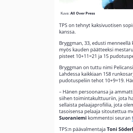
Kuva:
All Over Press
TPS on tehnyt kaksivuotisen sop
kanssa.
Bryggman, 33, edusti menneellä ka
myös kauden päätteeksi mestaru
pisteet 10+11=21 ja 15 pudotuspe
Bryggman on tuttu nimi Pelicansis
Lahdessa kaikkiaan 158 runkosar
pudotuspeliin tehot 10+9=19. Hä
– Hänen persoonansa ja ammatti
siihen toimintakulttuuriin, jota 
sellaista pelaajaprofiilia, jota 
tasoisensa pelaaja sitoutettua me
Suoraniemi
kommentoi seuran
TPS:n päävalmentaja
Toni Söde