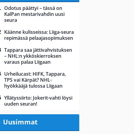
Odotus päättyi – tässä on
KalPan mestarivahdin uusi
seura
Käänne kulisseissa: Liiga-seura
repimässä pelaajasopimuksen
Tappara saa jättivahvistuksen
– NHL:n ykköskierroksen
varaus palaa Liigaan
Urheilucast: HIFK, Tappara,
TPS vai Kärpät? NHL-
hyökkääjä tulossa Liigaan
Yllätyssiirto: Jokerit-vahti löysi
uuden seuran!
Uusimmat