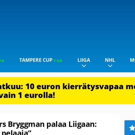
TAMPERE CUP
LIIGA
NHL
M
7.8.
7.-8.8.
jatkuu: 10 euron kierrätysvapaa m
vain 1 eurolla!
s Bryggman palaa Liigaan:
 pelaaja”