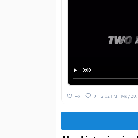
46
0
2:02 PM · May 20,