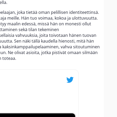
lla.
laajan, joka tietää oman pelillisen identiteettinsä.
htaja meille. Hän tuo voimaa, kokoa ja ulottuvuutta.
htyy maalin edessä, missä hän on monesti ollut
ittaminen sekä tilan tekeminen
ellaisia vahvuuksia, joita toivotaan hänen tuovan
suutta. Sen näki tällä kaudella hienosti, mitä hän
a kaksinkamppailupelaaminen, vahva sitoutuminen
un. Ne olivat asioita, jotka pistivät omaan silmään
m toteaa.