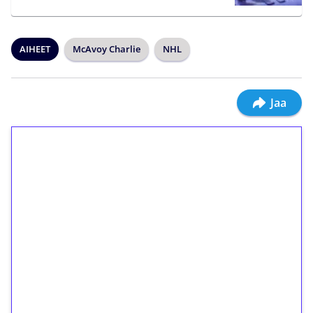
AIHEET
McAvoy Charlie
NHL
Jaa
1€ = 10€ arvosta
ilmaiskierroksia ilman
kierrätystä!
Talleta 1€
Saat heti 50 ilmaiskierrosta Tuohi 1000 -
peliin (arvo 0,20€ per kierros)!
Ei kierrätysvaatimusta!