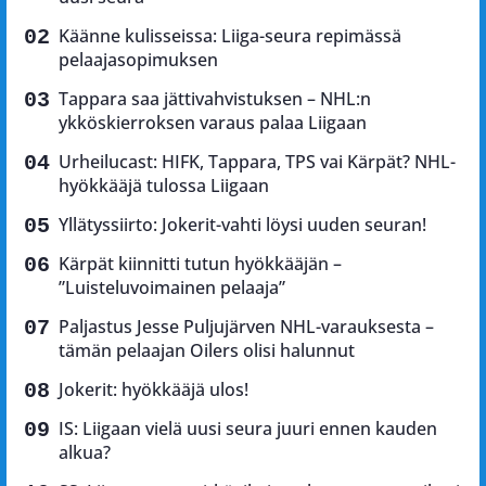
Käänne kulisseissa: Liiga-seura repimässä
pelaajasopimuksen
Tappara saa jättivahvistuksen – NHL:n
ykköskierroksen varaus palaa Liigaan
Urheilucast: HIFK, Tappara, TPS vai Kärpät? NHL-
hyökkääjä tulossa Liigaan
Yllätyssiirto: Jokerit-vahti löysi uuden seuran!
Kärpät kiinnitti tutun hyökkääjän –
”Luisteluvoimainen pelaaja”
Paljastus Jesse Puljujärven NHL-varauksesta –
tämän pelaajan Oilers olisi halunnut
Jokerit: hyökkääjä ulos!
IS: Liigaan vielä uusi seura juuri ennen kauden
alkua?