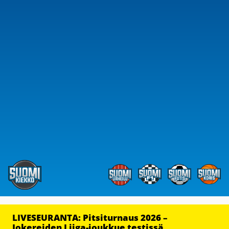
LIVESEURANTA: Pitsiturnaus 2026 –
Jokereiden Liiga-joukkue testissä