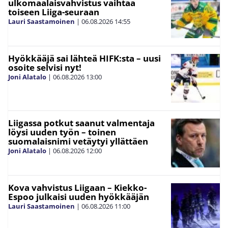
ulkomaalaisvahvistus vaihtaa
toiseen Liiga-seuraan
Lauri Saastamoinen
|
06.08.2026
14:55
Hyökkääjä sai lähteä HIFK:sta – uusi
osoite selvisi nyt!
Joni Alatalo
|
06.08.2026
13:00
Liigassa potkut saanut valmentaja
löysi uuden työn – toinen
suomalaisnimi vetäytyi yllättäen
Joni Alatalo
|
06.08.2026
12:00
Kova vahvistus Liigaan – Kiekko-
Espoo julkaisi uuden hyökkääjän
Lauri Saastamoinen
|
06.08.2026
11:00