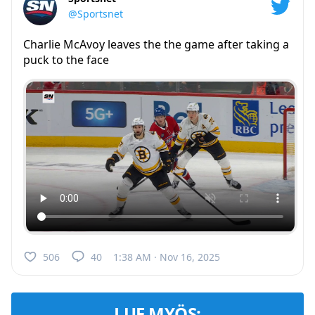
@Sportsnet
Charlie McAvoy leaves the the game after taking a
puck to the face
506
40
1:38 AM · Nov 16, 2025
LUE MYÖS: