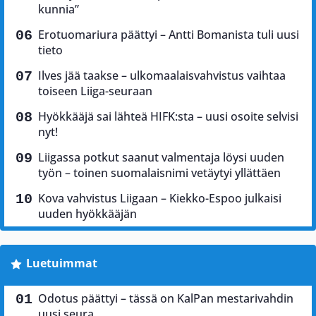
kunnia”
Erotuomariura päättyi – Antti Bomanista tuli uusi
tieto
Ilves jää taakse – ulkomaalaisvahvistus vaihtaa
toiseen Liiga-seuraan
Hyökkääjä sai lähteä HIFK:sta – uusi osoite selvisi
nyt!
Liigassa potkut saanut valmentaja löysi uuden
työn – toinen suomalaisnimi vetäytyi yllättäen
Kova vahvistus Liigaan – Kiekko-Espoo julkaisi
uuden hyökkääjän
Luetuimmat
Odotus päättyi – tässä on KalPan mestarivahdin
uusi seura