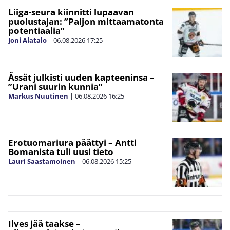
Liiga-seura kiinnitti lupaavan
puolustajan: ”Paljon mittaamatonta
potentiaalia”
Joni Alatalo
|
06.08.2026
17:25
Ässät julkisti uuden kapteeninsa –
”Urani suurin kunnia”
Markus Nuutinen
|
06.08.2026
16:25
Erotuomariura päättyi – Antti
Bomanista tuli uusi tieto
Lauri Saastamoinen
|
06.08.2026
15:25
Ilves jää taakse –