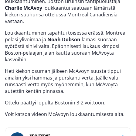
loukkaantuminen. Boston Bruinsin tähtipuolustaja
Charlie McAvoy
loukkaantui saatuaan lämäristä
kiekon suuhunsa ottelussa Montreal Canadiensia
vastaan.
Loukkaantuminen tapahtui toisessa erässä. Montreal
pelasi ylivoimaa ja
Noah Dobson
lämäsi suoraan
syötöstä siniviivalta. Epäonnisesti laukaus kimposi
Boston-pelaajan jalan kautta suoraan McAvoyta
kasvoihin.
Heti kiekon osuman jälkeen McAvoyn suusta tippui
ainakin yksi hammas ja purskahti verta. Jäälle valui
runsaasti verta myös myöhemmin, kun McAvoyta
autettiin kentän pinnassa.
Ottelu päättyi lopulta Bostonin 3-2 voittoon.
Voit katsoa videon McAvoyn loukkaantumisesta alta.
Sportsnet