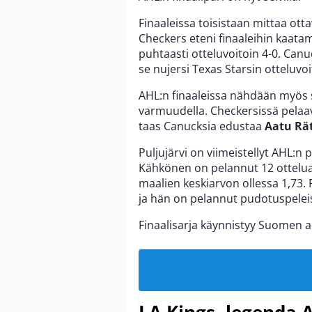
Finaaleissa toisistaan mittaa ot
Checkers eteni finaaleihin kaatam
puhtaasti otteluvoitoin 4-0. Canu
se nujersi Texas Starsin otteluvoi
AHL:n finaaleissa nähdään myös
varmuudella. Checkersissä pelaa
taas Canucksia edustaa
Aatu Rä
Puljujärvi on viimeistellyt AHL:n
Kähkönen on pelannut 12 ottelua 
maalien keskiarvon ollessa 1,73.
ja hän on pelannut pudotuspeleis
Finaalisarja käynnistyy Suomen ai