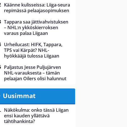
Käänne kulisseissa: Liiga-seura
repimässä pelaajasopimuksen
Tappara saa jättivahvistuksen
– NHL:n ykköskierroksen
varaus palaa Liigaan
Urheilucast: HIFK, Tappara,
TPS vai Kärpät? NHL-
hyökkääjä tulossa Liigaan
Paljastus Jesse Puljujärven
NHL-varauksesta – tämän
pelaajan Oilers olisi halunnut
Uusimmat
Näkökulma: onko tässä Liigan
ensi kauden yllättävä
tähtihankinta?