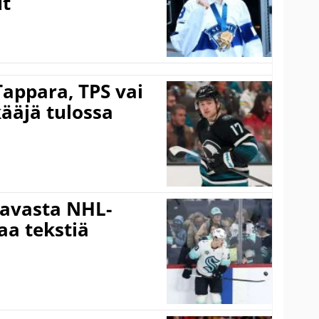
ut
Tappara, TPS vai
ääjä tulossa
aavasta NHL-
aa tekstiä