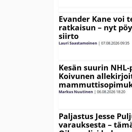
Evander Kane voi t
ratkaisun – nyt pöy
siirto
Lauri Saastamoinen
|
07.08.2026
09:35
Kesän suurin NHL-
Koivunen allekirjoi
mammuttisopimuk
Markus Nuutinen
|
06.08.2026
18:20
Paljastus Jesse Pul
varauksesta – täm