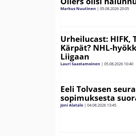
Oilers olisi halunn
Markus Nuutinen
|
05.08.2026
20:05
Urheilucast: HIFK, 
Kärpät? NHL-hyökk
Liigaan
Lauri Saastamoinen
|
05.08.2026
10:40
Eeli Tolvasen seur
sopimuksesta suor
Joni Alatalo
|
04.08.2026
13:45