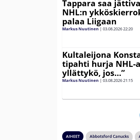
Tappara saa jättiv
NHL:n ykköskierro
palaa Liigaan
Markus Nuutinen
|
03.08.2026
22:20
Kultaleijona Konst
tipahti hurja NHL-a
yllättykö, jos…”
Markus Nuutinen
|
03.08.2026
21:15
AIHEET
Abbotsford Canucks