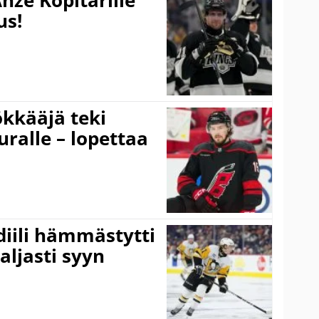
nze Kopitarille
us!
kkääjä teki
uralle – lopettaa
idiili hämmästytti
aljasti syyn