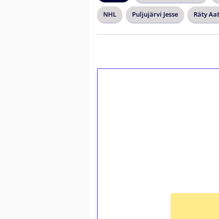
NHL
Puljujärvi Jesse
Räty Aa
1€ = 10€ arvosta 
kierrätystä!
Talleta 1€
Saat heti 50 ilmaiskierr
kierros)!
Ei kierrätysvaatimusta!