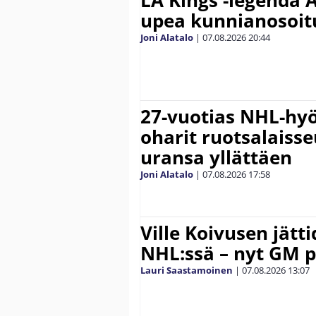
LA Kings -legenda A
upea kunnianosoit
Joni Alatalo
|
07.08.2026
20:44
27-vuotias NHL-hyö
oharit ruotsalaisse
uransa yllättäen
Joni Alatalo
|
07.08.2026
17:58
Ville Koivusen jätt
NHL:ssä – nyt GM p
Lauri Saastamoinen
|
07.08.2026
13:07