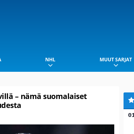
A
NHL
MUUT SARJAT
lvillä – nämä suomalaiset
udesta