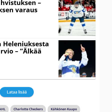
ahvistuksen –
ksen varaus
a Heleniuksesta
rvio – ”Älkää
Lataa lisää
AHL
Charlotte Checkers
Kähkönen Kaapo