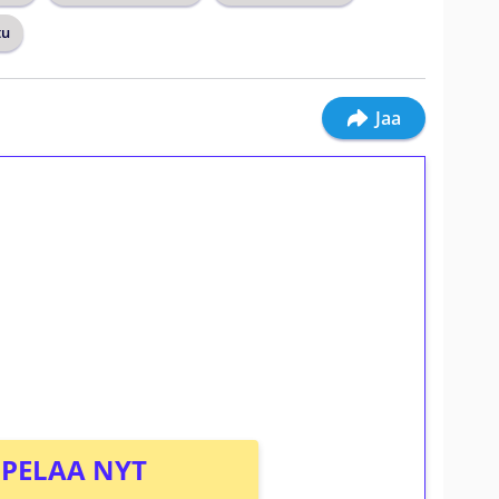
tu
Jaa
ilmaiskierroksia ilman
osta Tuohi 1000 -peliin (arvo 0,20€ per
PELAA NYT