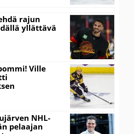
ehdä rajun
dällä yllättävä
pommi! Ville
tti
sen
jujärven NHL-
än pelaajan