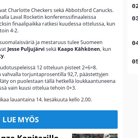
tavat Charlotte Checkers sekä Abbotsford Canucks.
alla Laval Rocketin konferenssifinaaleissa
cksin finaalipaikka ratkesi kuudessa ottelussa, kun
toin 4-2.
 suomalaisväriä ja mestaruus tulee Suomeen
vat
Jesse Puljujärvi
sekä
Kaapo Kähkönen
, kun
ty
.
 pudotuspeleissä 12 otteluun pisteet 2+6=8.
vahvalla torjuntaprosentilla 92,7, päästettyjen
 Räty on puolestaan tällä hetkellä loukkaantuneena
sä vain kuusi ottelua tehoin 0+3.
kaa lauantaina 14. kesäkuuta kello 2.00.
LUE MYÖS