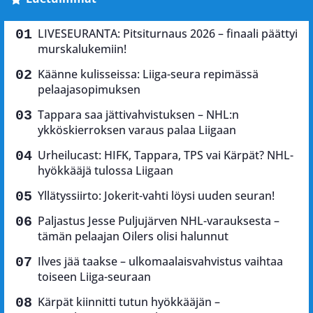
LIVESEURANTA: Pitsiturnaus 2026 – finaali päättyi
murskalukemiin!
Käänne kulisseissa: Liiga-seura repimässä
pelaajasopimuksen
Tappara saa jättivahvistuksen – NHL:n
ykköskierroksen varaus palaa Liigaan
Urheilucast: HIFK, Tappara, TPS vai Kärpät? NHL-
hyökkääjä tulossa Liigaan
Yllätyssiirto: Jokerit-vahti löysi uuden seuran!
Paljastus Jesse Puljujärven NHL-varauksesta –
tämän pelaajan Oilers olisi halunnut
Ilves jää taakse – ulkomaalaisvahvistus vaihtaa
toiseen Liiga-seuraan
Kärpät kiinnitti tutun hyökkääjän –