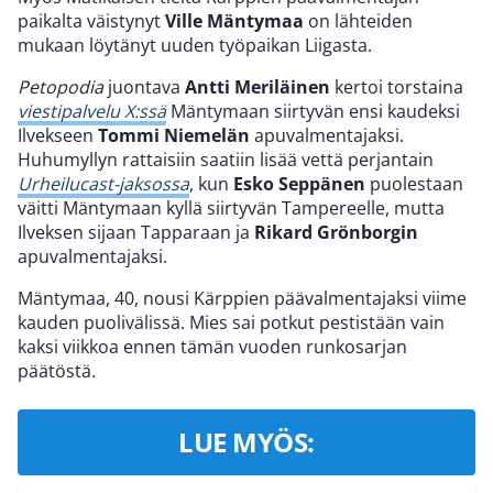
paikalta väistynyt
Ville Mäntymaa
on lähteiden
mukaan löytänyt uuden työpaikan Liigasta.
Petopodia
juontava
Antti Meriläinen
kertoi torstaina
viestipalvelu X:ssä
Mäntymaan siirtyvän ensi kaudeksi
Ilvekseen
Tommi Niemelän
apuvalmentajaksi.
Huhumyllyn rattaisiin saatiin lisää vettä perjantain
Urheilucast-jaksossa
, kun
Esko Seppänen
puolestaan
väitti Mäntymaan kyllä siirtyvän Tampereelle, mutta
Ilveksen sijaan Tapparaan ja
Rikard Grönborgin
apuvalmentajaksi.
Mäntymaa, 40, nousi Kärppien päävalmentajaksi viime
kauden puolivälissä. Mies sai potkut pestistään vain
kaksi viikkoa ennen tämän vuoden runkosarjan
päätöstä.
LUE MYÖS: