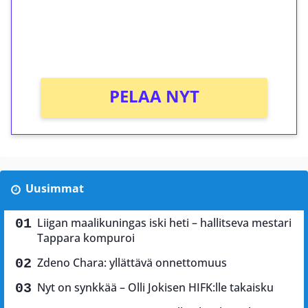
Saat heti 50 ilmaiskierrosta Tuohi 1000 -
peliin (arvo 0,20€ per kierros)!
Ei kierrätysvaatimusta!
PELAA NYT
Uusimmat
Liigan maalikuningas iski heti – hallitseva mestari
Tappara kompuroi
Zdeno Chara: yllättävä onnettomuus
Nyt on synkkää – Olli Jokisen HIFK:lle takaisku