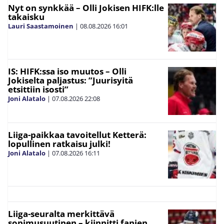
Nyt on synkkää – Olli Jokisen HIFK:lle
takaisku
Lauri Saastamoinen
|
08.08.2026
16:01
IS: HIFK:ssa iso muutos – Olli
Jokiselta paljastus: ”Juurisyitä
etsittiin isosti”
Joni Alatalo
|
07.08.2026
22:08
Liiga-paikkaa tavoitellut Ketterä:
lopullinen ratkaisu julki!
Joni Alatalo
|
07.08.2026
16:11
Liiga-seuralta merkittävä
sopimusuutinen – kiinnitti fanien