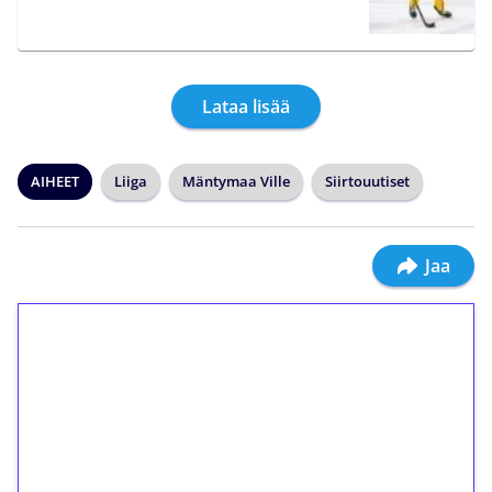
Lataa lisää
AIHEET
Liiga
Mäntymaa Ville
Siirtouutiset
Jaa
1€ = 10€ arvosta
ilmaiskierroksia ilman
kierrätystä!
Talleta 1€