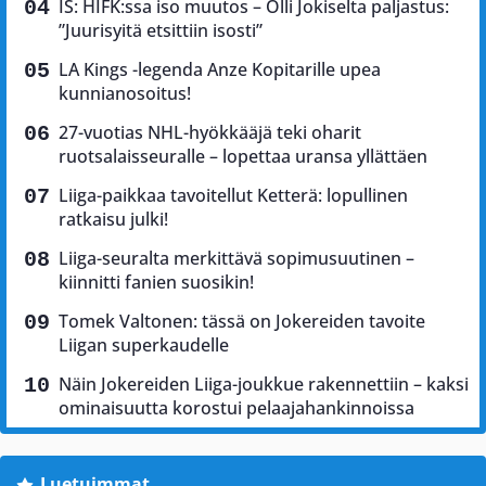
IS: HIFK:ssa iso muutos – Olli Jokiselta paljastus:
”Juurisyitä etsittiin isosti”
LA Kings -legenda Anze Kopitarille upea
kunnianosoitus!
27-vuotias NHL-hyökkääjä teki oharit
ruotsalaisseuralle – lopettaa uransa yllättäen
Liiga-paikkaa tavoitellut Ketterä: lopullinen
ratkaisu julki!
Liiga-seuralta merkittävä sopimusuutinen –
kiinnitti fanien suosikin!
Tomek Valtonen: tässä on Jokereiden tavoite
Liigan superkaudelle
Näin Jokereiden Liiga-joukkue rakennettiin – kaksi
ominaisuutta korostui pelaajahankinnoissa
Luetuimmat