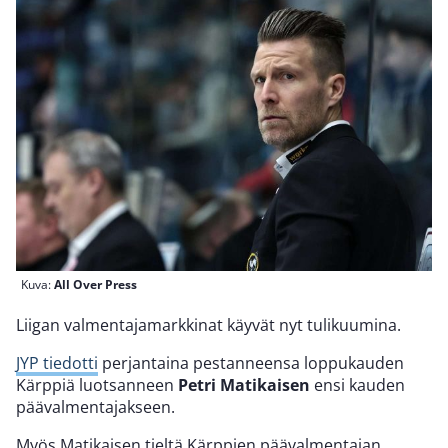
Kuva:
All Over Press
Liigan valmentajamarkkinat käyvät nyt tulikuumina.
JYP tiedotti
perjantaina pestanneensa loppukauden
Kärppiä luotsanneen
Petri Matikaisen
ensi kauden
päävalmentajakseen.
Myös Matikaisen tieltä Kärppien päävalmentajan