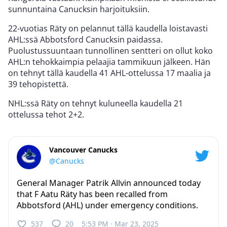
sunnuntaina Canucksin harjoituksiin.
22-vuotias Räty on pelannut tällä kaudella loistavasti
AHL:ssä Abbotsford Canucksin paidassa.
Puolustussuuntaan tunnollinen sentteri on ollut koko
AHL:n tehokkaimpia pelaajia tammikuun jälkeen. Hän
on tehnyt tällä kaudella 41 AHL-ottelussa 17 maalia ja
39 tehopistettä.
NHL:ssä Räty on tehnyt kuluneella kaudella 21
ottelussa tehot 2+2.
Vancouver Canucks
@Canucks
General Manager Patrik Allvin announced today
that F Aatu Räty has been recalled from
Abbotsford (AHL) under emergency conditions.
537
20
5:53 PM · Mar 23, 2025