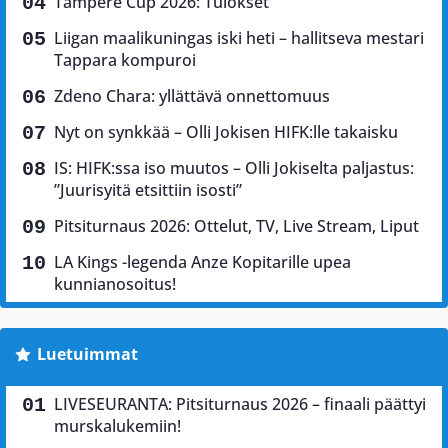
Tampere Cup 2026: Tulokset
Liigan maalikuningas iski heti – hallitseva mestari
Tappara kompuroi
Zdeno Chara: yllättävä onnettomuus
Nyt on synkkää – Olli Jokisen HIFK:lle takaisku
IS: HIFK:ssa iso muutos – Olli Jokiselta paljastus:
”Juurisyitä etsittiin isosti”
Pitsiturnaus 2026: Ottelut, TV, Live Stream, Liput
LA Kings -legenda Anze Kopitarille upea
kunnianosoitus!
Luetuimmat
LIVESEURANTA: Pitsiturnaus 2026 – finaali päättyi
murskalukemiin!