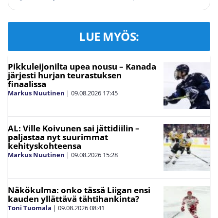
LUE MYÖS:
Pikkuleijonilta upea nousu – Kanada
järjesti hurjan teurastuksen
finaalissa
Markus Nuutinen
|
09.08.2026
17:45
AL: Ville Koivunen sai jättidiilin –
paljastaa nyt suurimmat
kehityskohteensa
Markus Nuutinen
|
09.08.2026
15:28
Näkökulma: onko tässä Liigan ensi
kauden yllättävä tähtihankinta?
Toni Tuomala
|
09.08.2026
08:41