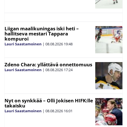
Liigan maalikuningas iski heti –
hallitseva mestari Tappara
kompuroi
Lauri Saastamoinen
|
08.08.2026
19:48
Zdeno Chara: yllättävä onnettomuus
Lauri Saastamoinen
|
08.08.2026
17:24
Nyt on synkkää – Olli Jokisen HIFK:lle
takaisku
Lauri Saastamoinen
|
08.08.2026
16:01