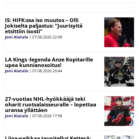
IS: HIFK:ssa iso muutos – Olli
Jokiselta paljastus: ”Juurisyitä
etsittiin isosti”
Joni Alatalo
|
07.08.2026
22:08
LA Kings -legenda Anze Kopitarille
upea kunnianosoitus!
Joni Alatalo
|
07.08.2026
20:44
27-vuotias NHL-hyökkääjä teki
oharit ruotsalaisseuralle – lopettaa
uransa yllättäen
Joni Alatalo
|
07.08.2026
17:58
Liiga-paikkaa tavoitellut Ketterä: