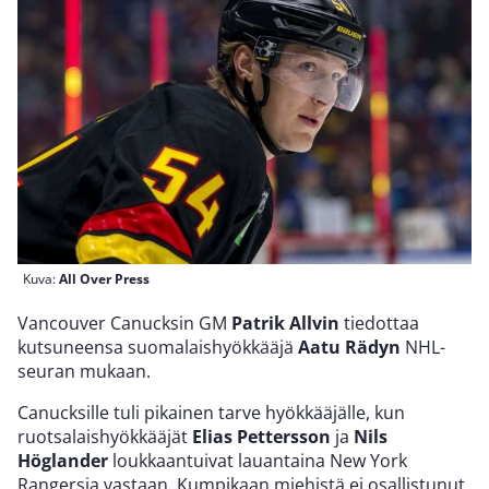
Kuva:
All Over Press
Vancouver Canucksin GM
Patrik Allvin
tiedottaa
kutsuneensa suomalaishyökkääjä
Aatu Rädyn
NHL-
seuran mukaan.
Canucksille tuli pikainen tarve hyökkääjälle, kun
ruotsalaishyökkääjät
Elias Pettersson
ja
Nils
Höglander
loukkaantuivat lauantaina New York
Rangersia vastaan. Kumpikaan miehistä ei osallistunut