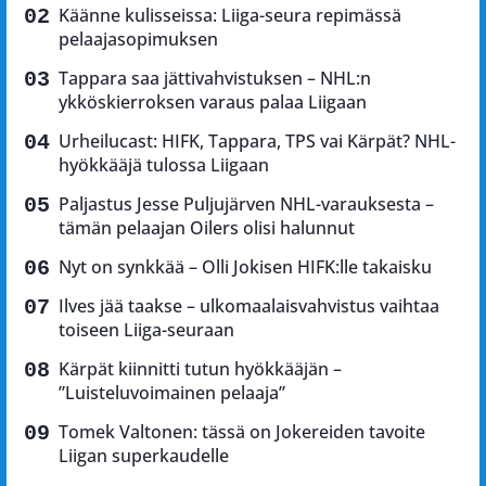
Käänne kulisseissa: Liiga-seura repimässä
pelaajasopimuksen
Tappara saa jättivahvistuksen – NHL:n
ykköskierroksen varaus palaa Liigaan
Urheilucast: HIFK, Tappara, TPS vai Kärpät? NHL-
hyökkääjä tulossa Liigaan
Paljastus Jesse Puljujärven NHL-varauksesta –
tämän pelaajan Oilers olisi halunnut
Nyt on synkkää – Olli Jokisen HIFK:lle takaisku
Ilves jää taakse – ulkomaalaisvahvistus vaihtaa
toiseen Liiga-seuraan
Kärpät kiinnitti tutun hyökkääjän –
”Luisteluvoimainen pelaaja”
Tomek Valtonen: tässä on Jokereiden tavoite
Liigan superkaudelle