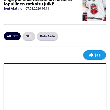
lopullinen ratkaisu julki!
Joni Alatalo
|
07.08.2026
16:11
AIHEET
NHL
Räty Aatu
Jaa
🎁 Huipputarjous jatkuu: 10
euron kierrätysvapaa
megakierros Reactoonz-
peliin – vain 1 eurolla!
Peli: Reactoonz