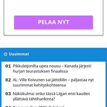
Vain uusille asiakkaille!
PELAA NYT
Uusimmat
Pikkuleijonilta upea nousu – Kanada järjesti
hurjan teurastuksen finaalissa
AL: Ville Koivunen sai jättidiilin – paljastaa nyt
suurimmat kehityskohteensa
Näkökulma: onko tässä Liigan ensi kauden
yllättävä tähtihankinta?