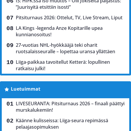
IS: HIFK:ssa iso muutos – Olli Jokiselta paljastus:
”Juurisyitä etsittiin isosti”
Pitsiturnaus 2026: Ottelut, TV, Live Stream, Liput
LA Kings -legenda Anze Kopitarille upea
kunnianosoitus!
27-vuotias NHL-hyökkääjä teki oharit
ruotsalaisseuralle – lopettaa uransa yllättäen
Liiga-paikkaa tavoitellut Ketterä: lopullinen
ratkaisu julki!
Luetuimmat
LIVESEURANTA: Pitsiturnaus 2026 – finaali päättyi
murskalukemiin!
Käänne kulisseissa: Liiga-seura repimässä
pelaajasopimuksen