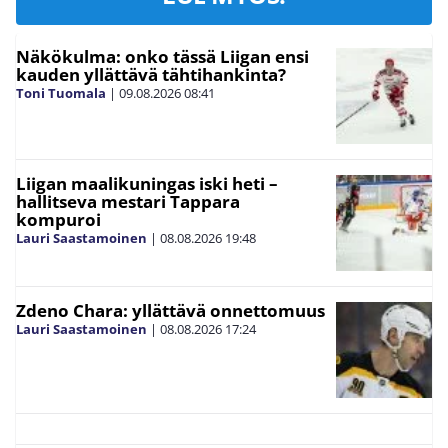
Näkökulma: onko tässä Liigan ensi
kauden yllättävä tähtihankinta?
Toni Tuomala
|
09.08.2026
08:41
Liigan maalikuningas iski heti –
hallitseva mestari Tappara
kompuroi
Lauri Saastamoinen
|
08.08.2026
19:48
Zdeno Chara: yllättävä onnettomuus
Lauri Saastamoinen
|
08.08.2026
17:24