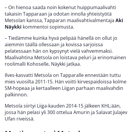
– On hienoa saada noin kokenut huippumaalivahti
takaisin Tapparaan ja odotan innolla yhteistyötä
Metsolan kanssa, Tapparan maalivahtivalmentaja
Aki
Näykki
kommentoi sopimusta.
– Tiedämme kuinka hyvä pelipää hänellä on ollut jo
aiemmin täällä ollessaan ja kovissa sarjoissa
pelatessaan hän on kypsynyt vielä vahvemmaksi.
Maalivahtina Metsola on loistava peluri ja erinomainen
roolimalli Kohoselle, Näykki jatkaa.
Ilves-kasvatti Metsola on Tapparalle ennestään tuttu
mies vuosilta 2011-15. Hän voitti kirvespaidoissa kolme
SM-hopeaa ja kertaalleen Liigan parhaan maalivahdin
palkinnon.
Metsola siirtyi Liiga-kauden 2014-15 jälkeen KHL:ään,
jossa hän pelasi yli 300 ottelua Amurin ja Salavat Julajev
Ufan riveissä.