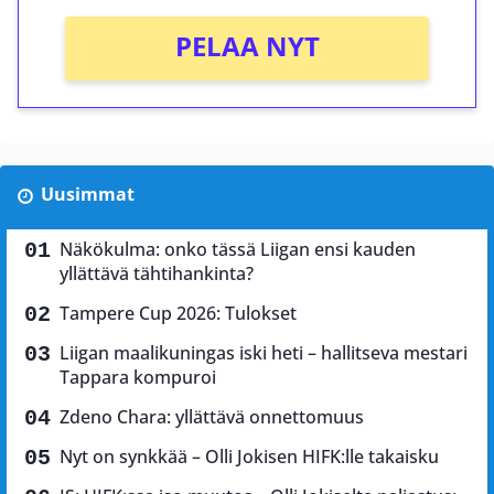
PELAA NYT
Uusimmat
Näkökulma: onko tässä Liigan ensi kauden
yllättävä tähtihankinta?
Tampere Cup 2026: Tulokset
Liigan maalikuningas iski heti – hallitseva mestari
Tappara kompuroi
Zdeno Chara: yllättävä onnettomuus
Nyt on synkkää – Olli Jokisen HIFK:lle takaisku