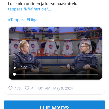
Lue koko uutinen ja katso haastattelu:
tappara.fi/fi-fi/article/…
#Tappara
#Liiga
173
4
7:01 AM · May 9, 2024
LUE MYÖS: