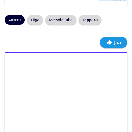
AIHEET
Liiga
Metsola Juha
Tappara
Jaa
1€ = 10€ arvosta
ilmaiskierroksia ilman
kierrätystä!
Talleta 1€
Saat heti 50 ilmaiskierrosta Tuohi 1000 -
peliin (arvo 0,20€ per kierros)!
Ei kierrätysvaatimusta!