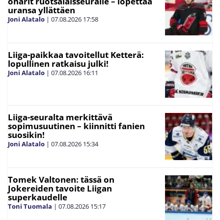
oharit ruotsalaisseuralle – lopettaa
uransa yllättäen
Joni Alatalo
|
07.08.2026
17:58
Liiga-paikkaa tavoitellut Ketterä:
lopullinen ratkaisu julki!
Joni Alatalo
|
07.08.2026
16:11
Liiga-seuralta merkittävä
sopimusuutinen – kiinnitti fanien
suosikin!
Joni Alatalo
|
07.08.2026
15:34
Tomek Valtonen: tässä on
Jokereiden tavoite Liigan
superkaudelle
Toni Tuomala
|
07.08.2026
15:17