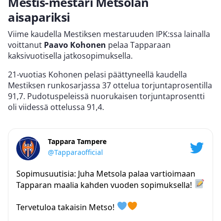
Mestis-mestari Metsolan
aisapariksi
Viime kaudella Mestiksen mestaruuden IPK:ssa lainalla
voittanut
Paavo Kohonen
pelaa Tapparaan
kaksivuotisella jatkosopimuksella.
21-vuotias Kohonen pelasi päättyneellä kaudella
Mestiksen runkosarjassa 37 ottelua torjuntaprosentilla
91,7. Pudotuspeleissä nuorukaisen torjuntaprosentti
oli viidessä ottelussa 91,4.
Tappara Tampere
@Tapparaofficial
Sopimusuutisia: Juha Metsola palaa vartioimaan
Tapparan maalia kahden vuoden sopimuksella!
Tervetuloa takaisin Metso!