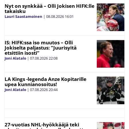
Nyt on synkkää – Olli Jokisen HIFK:lle
takaisku
Lauri Saastamoinen
|
08.08.2026
16:01
IS: HIFK:ssa iso muutos – Olli
Jokiselta paljastus: ”Juurisyitä
etsittiin isosti”
Joni Alatalo
|
07.08.2026
22:08
LA Kings -legenda Anze Kopitarille
upea kunnianosoitus!
Joni Alatalo
|
07.08.2026
20:44
27-vuotias NHL-hyökkääjä teki