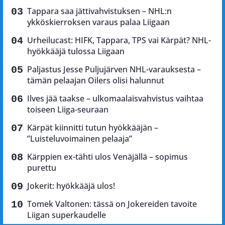
Tappara saa jättivahvistuksen – NHL:n
ykköskierroksen varaus palaa Liigaan
Urheilucast: HIFK, Tappara, TPS vai Kärpät? NHL-
hyökkääjä tulossa Liigaan
Paljastus Jesse Puljujärven NHL-varauksesta –
tämän pelaajan Oilers olisi halunnut
Ilves jää taakse – ulkomaalaisvahvistus vaihtaa
toiseen Liiga-seuraan
Kärpät kiinnitti tutun hyökkääjän –
”Luisteluvoimainen pelaaja”
Kärppien ex-tähti ulos Venäjällä – sopimus
purettu
Jokerit: hyökkääjä ulos!
Tomek Valtonen: tässä on Jokereiden tavoite
Liigan superkaudelle