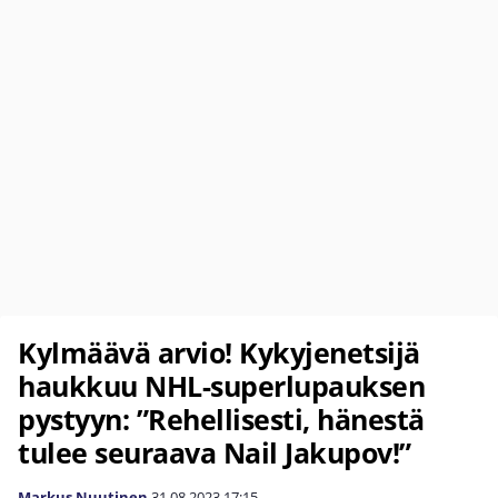
Kylmäävä arvio! Kykyjenetsijä
haukkuu NHL-superlupauksen
pystyyn: ”Rehellisesti, hänestä
tulee seuraava Nail Jakupov!”
Markus Nuutinen
31.08.2023
17:15