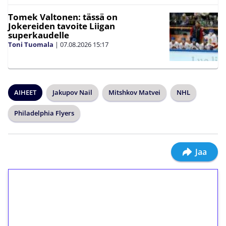
Tomek Valtonen: tässä on
Jokereiden tavoite Liigan
superkaudelle
Toni Tuomala
|
07.08.2026
15:17
AIHEET
Jakupov Nail
Mitshkov Matvei
NHL
Philadelphia Flyers
Jaa
1€ = 10€ arvosta
ilmaiskierroksia ilman
kierrätystä!