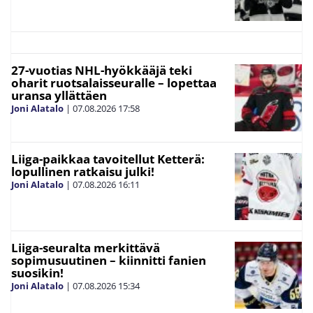
27-vuotias NHL-hyökkääjä teki
oharit ruotsalaisseuralle – lopettaa
uransa yllättäen
Joni Alatalo
|
07.08.2026
17:58
Liiga-paikkaa tavoitellut Ketterä:
lopullinen ratkaisu julki!
Joni Alatalo
|
07.08.2026
16:11
Liiga-seuralta merkittävä
sopimusuutinen – kiinnitti fanien
suosikin!
Joni Alatalo
|
07.08.2026
15:34