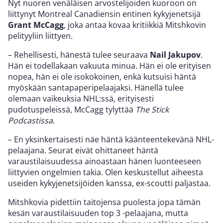
Nyt nuoren venäläisen arvostelijoiden kuoroon on
liittynyt Montreal Canadiensin entinen kykyjenetsijä
Grant McCagg
, joka antaa kovaa kritiikkiä Mitshkovin
pelityyliin liittyen.
– Rehellisesti, hänestä tulee seuraava
Nail Jakupov
.
Hän ei todellakaan vakuuta minua. Hän ei ole erityisen
nopea, hän ei ole isokokoinen, enkä kutsuisi häntä
myöskään santapaperipelaajaksi. Hänellä tulee
olemaan vaikeuksia NHL:ssä, erityisesti
pudotuspeleissä, McCagg tylyttää
The Stick
Podcastissa
.
– En yksinkertaisesti näe häntä käänteentekevänä NHL-
pelaajana. Seurat eivät ohittaneet häntä
varaustilaisuudessa ainoastaan hänen luonteeseen
liittyvien ongelmien takia. Olen keskustellut aiheesta
useiden kykyjenetsijöiden kanssa, ex-scoutti paljastaa.
Mitshkovia pidettiin taitojensa puolesta jopa tämän
kesän varaustilaisuuden top 3 -pelaajana, mutta