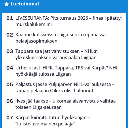
Luetuimmat
LIVESEURANTA: Pitsiturnaus 2026 – finaali päättyi
murskalukemiin!
Käänne kulisseissa: Liiga-seura repimässä
pelaajasopimuksen
Tappara saa jättivahvistuksen – NHL:n
ykköskierroksen varaus palaa Liigaan
Urheilucast: HIFK, Tappara, TPS vai Kärpät? NHL-
hyökkääjä tulossa Liigaan
Paljastus Jesse Puljujärven NHL-varauksesta –
tämän pelaajan Oilers olisi halunnut
Ilves jää taakse – ulkomaalaisvahvistus vaihtaa
toiseen Liiga-seuraan
Kärpät kiinnitti tutun hyökkääjän –
”Luisteluvoimainen pelaaja”