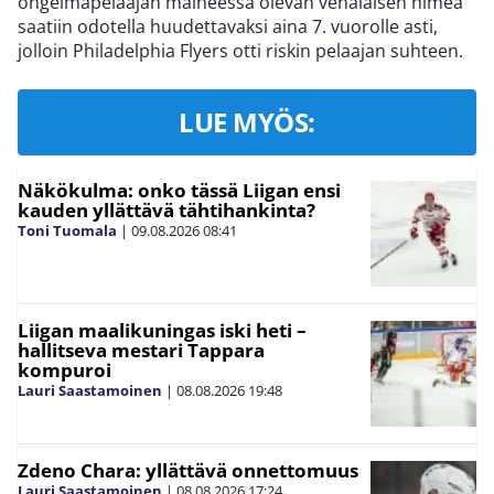
ongelmapelaajan maineessa olevan venäläisen nimeä
saatiin odotella huudettavaksi aina 7. vuorolle asti,
jolloin Philadelphia Flyers otti riskin pelaajan suhteen.
LUE MYÖS:
Näkökulma: onko tässä Liigan ensi
kauden yllättävä tähtihankinta?
Toni Tuomala
|
09.08.2026
08:41
Liigan maalikuningas iski heti –
hallitseva mestari Tappara
kompuroi
Lauri Saastamoinen
|
08.08.2026
19:48
Zdeno Chara: yllättävä onnettomuus
Lauri Saastamoinen
|
08.08.2026
17:24