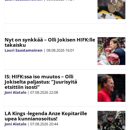
Nyt on synkkää – Olli Jokisen HIFK:lle
takaisku
Lauri Saastamoinen
|
08.08.2026
16:01
IS: HIFK:ssa iso muutos – Olli
Jokiselta paljastus: ”Juurisyitä
etsittiin isosti”
Joni Alatalo
|
07.08.2026
22:08
LA Kings -legenda Anze Kopitarille
upea kunnianosoitus!
Joni Alatalo
|
07.08.2026
20:44