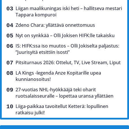
Liigan maalikuningas iski heti – hallitseva mestari
Tappara kompuroi
Zdeno Chara: yllättävä onnettomuus
Nyt on synkkää – Olli Jokisen HIFK:lle takaisku
IS: HIFK:ssa iso muutos – Olli Jokiselta paljastus:
”Juurisyitä etsittiin isosti”
Pitsiturnaus 2026: Ottelut, TV, Live Stream, Liput
LA Kings -legenda Anze Kopitarille upea
kunnianosoitus!
27-vuotias NHL-hyökkääjä teki oharit
ruotsalaisseuralle – lopettaa uransa yllättäen
Liiga-paikkaa tavoitellut Ketterä: lopullinen
ratkaisu julki!