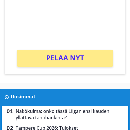
Talleta 1€
Saat heti 50 ilmaiskierrosta Tuohi 1000 -
peliin (arvo 0,20€ per kierros)!
Ei kierrätysvaatimusta!
PELAA NYT
Uusimmat
Näkökulma: onko tässä Liigan ensi kauden
yllättävä tähtihankinta?
Tampere Cup 2026: Tulokset