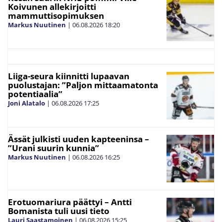
Koivunen allekirjoitti
mammuttisopimuksen
Markus Nuutinen
|
06.08.2026
18:20
Liiga-seura kiinnitti lupaavan
puolustajan: ”Paljon mittaamatonta
potentiaalia”
Joni Alatalo
|
06.08.2026
17:25
Ässät julkisti uuden kapteeninsa –
”Urani suurin kunnia”
Markus Nuutinen
|
06.08.2026
16:25
Erotuomariura päättyi – Antti
Bomanista tuli uusi tieto
Lauri Saastamoinen
|
06.08.2026
15:25