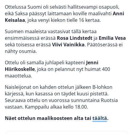
Ottelussa Suomi oli selvästi hallitsevampi osapuoli,
eikä Saksa päässyt laittamaan koville maalivahti
Anni
Keisalaa
, joka venyi kiekon tielle 16 kertaa.
Suomen maaleista vastasivat tällä kertaa
ensimmäisessä erässä
Rosa Lindstedt
ja
Emilia Vesa
sekä toisessa erässä
Viivi Vainikka
. Päätöserässä ei
nähty osumia.
Ottelu oli samalla juhlapeli kapteeni
Jenni
Hiirikoskelle
, joka on pelannut nyt huimat 400
maaottelua.
Naisleijonat on kahden ottelun jälkeen B-lohkon
kärjessä, kun kasassa on täydet kuusi pistettä.
Seuraava ottelu on vuorossa sunnuntaina Ruotsia
vastaan. Kamppailu alkaa kello 18.00.
Näet ottelun maalikoosteen alta tai
täältä
.