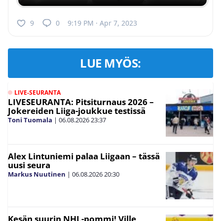
9
0
9:19 PM · Apr 7, 2023
LUE MYÖS:
LIVE-SEURANTA
LIVESEURANTA: Pitsiturnaus 2026 –
Jokereiden Liiga-joukkue testissä
Toni Tuomala
|
06.08.2026
23:37
Alex Lintuniemi palaa Liigaan – tässä
uusi seura
Markus Nuutinen
|
06.08.2026
20:30
Kesän suurin NHL-pommi! Ville