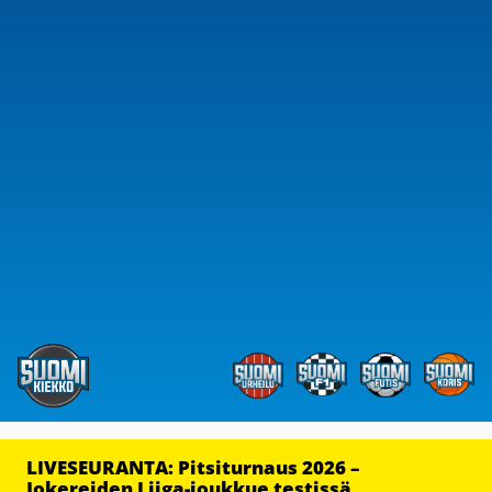
LIVESEURANTA: Pitsiturnaus 2026 –
Jokereiden Liiga-joukkue testissä