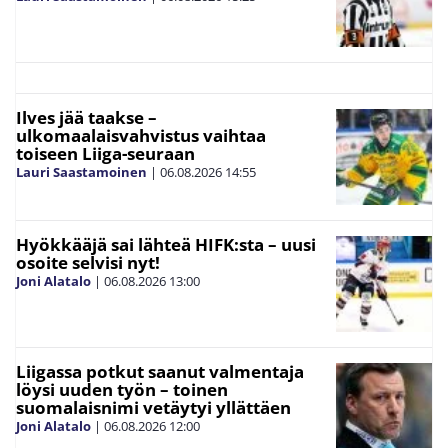
Ilves jää taakse –
ulkomaalaisvahvistus vaihtaa
toiseen Liiga-seuraan
Lauri Saastamoinen
|
06.08.2026
14:55
Hyökkääjä sai lähteä HIFK:sta – uusi
osoite selvisi nyt!
Joni Alatalo
|
06.08.2026
13:00
Liigassa potkut saanut valmentaja
löysi uuden työn – toinen
suomalaisnimi vetäytyi yllättäen
Joni Alatalo
|
06.08.2026
12:00