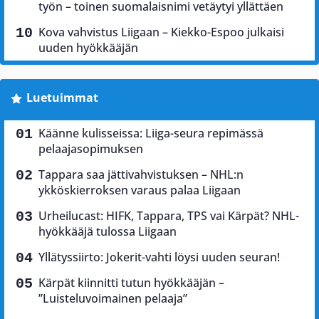
työn – toinen suomalaisnimi vetäytyi yllättäen
Kova vahvistus Liigaan – Kiekko-Espoo julkaisi
uuden hyökkääjän
Luetuimmat
Käänne kulisseissa: Liiga-seura repimässä
pelaajasopimuksen
Tappara saa jättivahvistuksen – NHL:n
ykköskierroksen varaus palaa Liigaan
Urheilucast: HIFK, Tappara, TPS vai Kärpät? NHL-
hyökkääjä tulossa Liigaan
Yllätyssiirto: Jokerit-vahti löysi uuden seuran!
Kärpät kiinnitti tutun hyökkääjän –
”Luisteluvoimainen pelaaja”