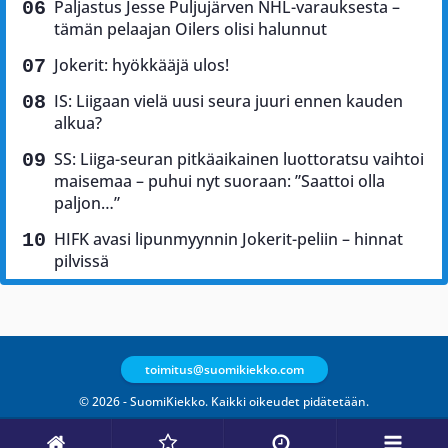
Paljastus Jesse Puljujärven NHL-varauksesta –
tämän pelaajan Oilers olisi halunnut
Jokerit: hyökkääjä ulos!
IS: Liigaan vielä uusi seura juuri ennen kauden
alkua?
SS: Liiga-seuran pitkäaikainen luottoratsu vaihtoi
maisemaa – puhui nyt suoraan: ”Saattoi olla
paljon…”
HIFK avasi lipunmyynnin Jokerit-peliin – hinnat
pilvissä
toimitus@suomikiekko.com
© 2026 - SuomiKiekko. Kaikki oikeudet pidätetään.