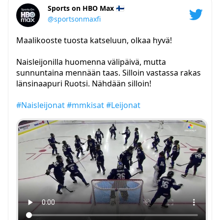
Sports on HBO Max 🇫🇮
@sportsonmaxfi
Maalikooste tuosta katseluun, olkaa hyvä!
Naisleijonilla huomenna välipäivä, mutta
sunnuntaina mennään taas. Silloin vastassa rakas
länsinaapuri Ruotsi. Nähdään silloin!
#Naisleijonat
#mmkisat
#Leijonat