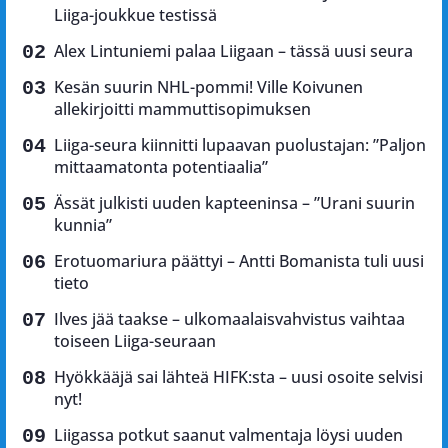
Liiga-joukkue testissä
Alex Lintuniemi palaa Liigaan – tässä uusi seura
Kesän suurin NHL-pommi! Ville Koivunen
allekirjoitti mammuttisopimuksen
Liiga-seura kiinnitti lupaavan puolustajan: ”Paljon
mittaamatonta potentiaalia”
Ässät julkisti uuden kapteeninsa – ”Urani suurin
kunnia”
Erotuomariura päättyi – Antti Bomanista tuli uusi
tieto
Ilves jää taakse – ulkomaalaisvahvistus vaihtaa
toiseen Liiga-seuraan
Hyökkääjä sai lähteä HIFK:sta – uusi osoite selvisi
nyt!
Liigassa potkut saanut valmentaja löysi uuden