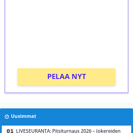
ilmaiskierroksia ilman
kierrätystä!
Talleta 1€
Saat heti 50 ilmaiskierrosta Tuohi 1000 -
peliin (arvo 0,20€ per kierros)!
Ei kierrätysvaatimusta!
PELAA NYT
Uusimmat
LIVESEURANTA: Pitsiturnaus 2026 – Jokereiden