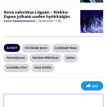
Kova vahvistus Liigaan – Kiekko-
Espoo julkaisi uuden hyökkääjän
Lauri Saastamoinen
|
06.08.2026
11:00
AIHEET
Hiirikoski Jenni
Lindstedt Rosa
Naisleijonat
Naisten MM-kisat
Saksa
Vainikka Viivi
Vesa Emilia
Jaa
1€ = 10€ arvosta