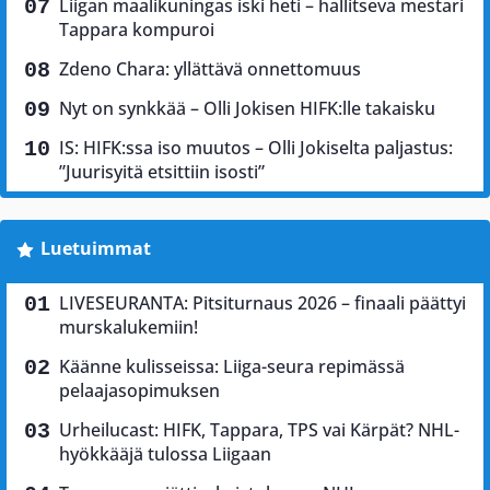
Liigan maalikuningas iski heti – hallitseva mestari
Tappara kompuroi
Zdeno Chara: yllättävä onnettomuus
Nyt on synkkää – Olli Jokisen HIFK:lle takaisku
IS: HIFK:ssa iso muutos – Olli Jokiselta paljastus:
”Juurisyitä etsittiin isosti”
Luetuimmat
LIVESEURANTA: Pitsiturnaus 2026 – finaali päättyi
murskalukemiin!
Käänne kulisseissa: Liiga-seura repimässä
pelaajasopimuksen
Urheilucast: HIFK, Tappara, TPS vai Kärpät? NHL-
hyökkääjä tulossa Liigaan