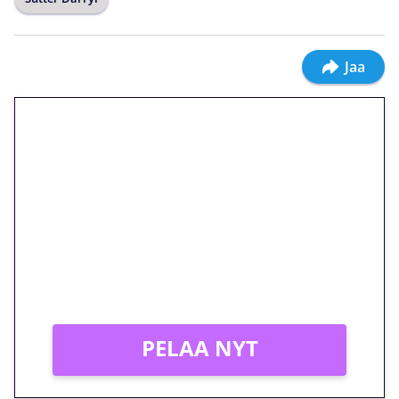
Jaa
🎁 Huipputarjous jatkuu: 10
euron kierrätysvapaa
megakierros Reactoonz-
peliin – vain 1 eurolla!
Peli: Reactoonz
Vain uusille asiakkaille!
PELAA NYT