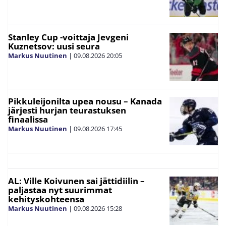
Stanley Cup -voittaja Jevgeni
Kuznetsov: uusi seura
Markus Nuutinen
|
09.08.2026
20:05
Pikkuleijonilta upea nousu – Kanada
järjesti hurjan teurastuksen
finaalissa
Markus Nuutinen
|
09.08.2026
17:45
AL: Ville Koivunen sai jättidiilin –
paljastaa nyt suurimmat
kehityskohteensa
Markus Nuutinen
|
09.08.2026
15:28