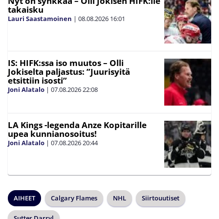
Nyt on synkkää – Olli Jokisen HIFK:lle
takaisku
Lauri Saastamoinen
|
08.08.2026
16:01
IS: HIFK:ssa iso muutos – Olli
Jokiselta paljastus: ”Juurisyitä
etsittiin isosti”
Joni Alatalo
|
07.08.2026
22:08
LA Kings -legenda Anze Kopitarille
upea kunnianosoitus!
Joni Alatalo
|
07.08.2026
20:44
AIHEET
Calgary Flames
NHL
Siirtouutiset
Sutter Darryl