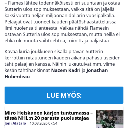
– Flames lähtee todennäköisesti eri suuntaan ja ostaa
Sutterin ulos sopimuksestaan, vaikka sitä on jäljellä
kaksi vuotta neljän miljoonan dollarin vuosipalkalla.
Pelaajat ovat tuoneet kauden päätöshaastatteluissa
ilmi huolensa tilanteesta. Vaikea nähdä Flamesin
ostavan Sutteria ulos sopimuksestaan, mutta heillä ei
ehkä ole muuta vaihtoehtoa, toimittaja paljastaa.
Kovaa kuria joukkueen sisällä pitävän Sutterin
kerrottiin riitautuneen kauden aikana pahasti useiden
tähtipelaajien kanssa. Näihin lukeutuivat mm. viime
kesän tähtihankinnat
Nazem Kadri
ja
Jonathan
Huberdeau
.
LUE MYÖS:
Miro Heiskanen kärjen tuntumassa –
tässä NHL:n 20 parasta puolustajaa
Joni Alatalo
|
10.08.2026
07:54