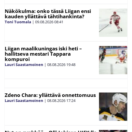
Näkökulma: onko tässä Liigan ensi
kauden yllättävä tähtihankinta?
Toni Tuomala
|
09.08.2026
08:41
Liigan maalikuningas iski heti –
hallitseva mestari Tappara
kompuroi
Lauri Saastamoinen
|
08.08.2026
19:48
Zdeno Chara: yllättävä onnettomuus
Lauri Saastamoinen
|
08.08.2026
17:24