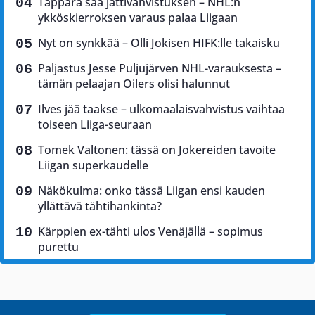
Tappara saa jättivahvistuksen – NHL:n
ykköskierroksen varaus palaa Liigaan
Nyt on synkkää – Olli Jokisen HIFK:lle takaisku
Paljastus Jesse Puljujärven NHL-varauksesta –
tämän pelaajan Oilers olisi halunnut
Ilves jää taakse – ulkomaalaisvahvistus vaihtaa
toiseen Liiga-seuraan
Tomek Valtonen: tässä on Jokereiden tavoite
Liigan superkaudelle
Näkökulma: onko tässä Liigan ensi kauden
yllättävä tähtihankinta?
Kärppien ex-tähti ulos Venäjällä – sopimus
purettu