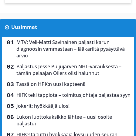
Uusimmat
MTV: Veli-Matti Savinainen paljasti karun
diagnoosin vammastaan – lääkäriltä pysäyttävä
arvio
Paljastus Jesse Puljujärven NHL-varauksesta –
tämän pelaajan Oilers olisi halunnut
Tässä on HPK:n uusi kapteeni!
HIFK teki tappiota – toimitusjohtaja paljastaa syyn
Jokerit: hyökkääjä ulos!
Lukon luottokaksikko lähtee – uusi osoite
paljastui
HIFK:sta tuttu hyökkääjä löysi uuden seuran