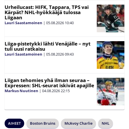
Urheilucast: HIFK, Tappara, TPS vai
Kärpät? NHL-hyökkääjä tulossa
Liigaan
Lauri Saastamoinen
|
05.08.2026
10:40
Liiga-pistetykki lähti Venäjälle – nyt
tuli uusi ratkaisu
Lauri Saastamoinen
|
05.08.2026
09:43
Liigan tehomies yhä ilman seuraa –
Expressen: SHL-seurat iskivät apajille
Markus Nuutinen
|
04.08.2026
22:15
AIHEET
Boston Bruins
McAvoy Charlie
NHL