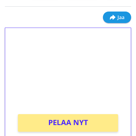
Jaa
1€ = 10€ arvosta
ilmaiskierroksia ilman
kierrätystä!
Talleta 1€
Saat heti 50 ilmaiskierrosta Tuohi 1000 -
peliin (arvo 0,20€ per kierros)!
Ei kierrätysvaatimusta!
PELAA NYT