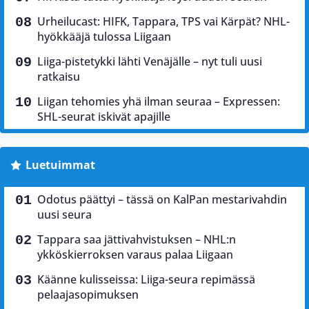
Urheilucast: HIFK, Tappara, TPS vai Kärpät? NHL-
hyökkääjä tulossa Liigaan
Liiga-pistetykki lähti Venäjälle – nyt tuli uusi
ratkaisu
Liigan tehomies yhä ilman seuraa – Expressen:
SHL-seurat iskivät apajille
Luetuimmat
Odotus päättyi – tässä on KalPan mestarivahdin
uusi seura
Tappara saa jättivahvistuksen – NHL:n
ykköskierroksen varaus palaa Liigaan
Käänne kulisseissa: Liiga-seura repimässä
pelaajasopimuksen