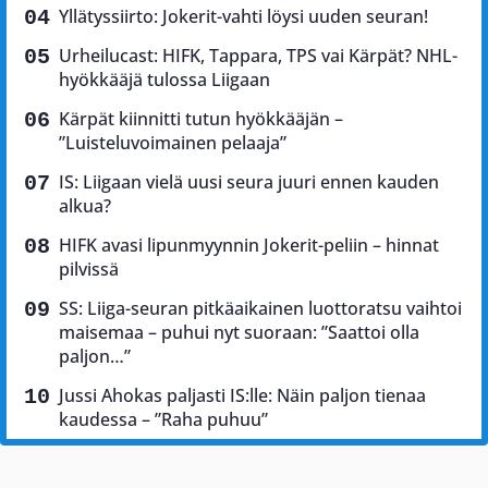
Yllätyssiirto: Jokerit-vahti löysi uuden seuran!
Urheilucast: HIFK, Tappara, TPS vai Kärpät? NHL-
hyökkääjä tulossa Liigaan
Kärpät kiinnitti tutun hyökkääjän –
”Luisteluvoimainen pelaaja”
IS: Liigaan vielä uusi seura juuri ennen kauden
alkua?
HIFK avasi lipunmyynnin Jokerit-peliin – hinnat
pilvissä
SS: Liiga-seuran pitkäaikainen luottoratsu vaihtoi
maisemaa – puhui nyt suoraan: ”Saattoi olla
paljon…”
Jussi Ahokas paljasti IS:lle: Näin paljon tienaa
kaudessa – ”Raha puhuu”