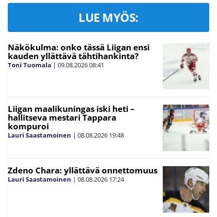
LUE MYÖS:
Näkökulma: onko tässä Liigan ensi
kauden yllättävä tähtihankinta?
Toni Tuomala
|
09.08.2026
08:41
Liigan maalikuningas iski heti –
hallitseva mestari Tappara
kompuroi
Lauri Saastamoinen
|
08.08.2026
19:48
Zdeno Chara: yllättävä onnettomuus
Lauri Saastamoinen
|
08.08.2026
17:24