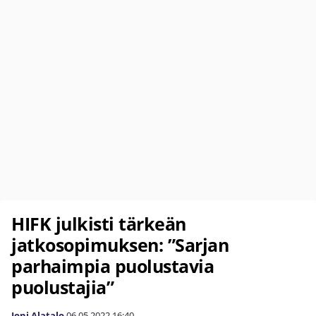
HIFK julkisti tärkeän
jatkosopimuksen: ”Sarjan
parhaimpia puolustavia
puolustajia”
Joni Alatalo
06.05.2022
16:40