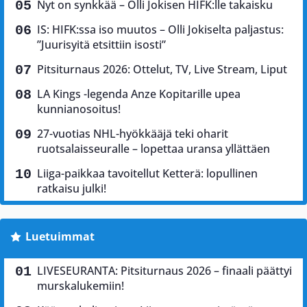
Nyt on synkkää – Olli Jokisen HIFK:lle takaisku
IS: HIFK:ssa iso muutos – Olli Jokiselta paljastus:
”Juurisyitä etsittiin isosti”
Pitsiturnaus 2026: Ottelut, TV, Live Stream, Liput
LA Kings -legenda Anze Kopitarille upea
kunnianosoitus!
27-vuotias NHL-hyökkääjä teki oharit
ruotsalaisseuralle – lopettaa uransa yllättäen
Liiga-paikkaa tavoitellut Ketterä: lopullinen
ratkaisu julki!
Luetuimmat
LIVESEURANTA: Pitsiturnaus 2026 – finaali päättyi
murskalukemiin!