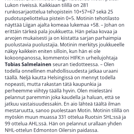
Lukon riveissä. Kaikkiaan tilillä on 281
runkosarjaottelua tehopistein 10+57=67 sekä 25
pudotuspeliottelua pistein 0+5. Motinin tehotilasto
näyttää Liigan ajalta komeaa lukemaa +58. – Johan on
erittäin tärkeä pala joukkuetta. Hän pelaa kovaa ja
arvojen mukaisesti ja on kiistatta sarjan parhaimpia
puolustavia puolustajia. Motinin merkitys joukkueelle
näkyy kaikkein eniten silloin, kun hän ei ole
kokoonpanossa, kommentoi HIFK:n urheilujohtaja
Tobias Salmelainen
seuran tiedotteessa. – Olen
todella onnellinen mahdollisuudesta jatkaa uraani
täällä. Neljä kautta Helsingissä on mennyt todella
nopeasti, mutta rakastan tätä kaupunkia ja
perheemme viihtyy täällä hyvin. Olen mielestäni
pelannut paremmin joka kaudella ja haluan, että se
jatkuu vastaisuudessakin. En aio lähteä täältä ilman
mestaruutta, sanoo puolestaan Motin. Motinin tilillä on
myöskin muun muassa 331 ottelua Ruotsin SHL:ssä ja
99 ottelua AHL:ssä. Hän on pelannut urallaan yhden
NHL-ottelun Edmonton Oilersin paidassa.