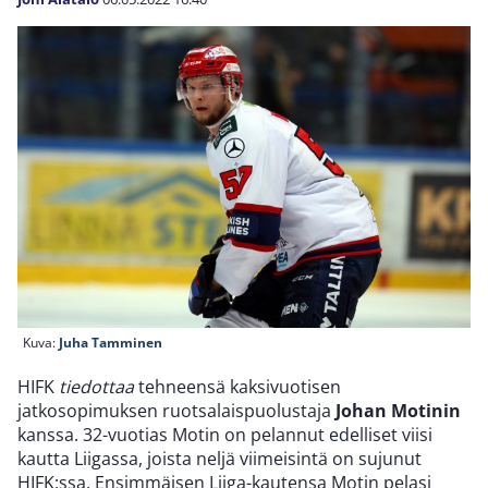
Kuva:
Juha Tamminen
HIFK
tiedottaa
tehneensä kaksivuotisen
jatkosopimuksen ruotsalaispuolustaja
Johan Motinin
kanssa. 32-vuotias Motin on pelannut edelliset viisi
kautta Liigassa, joista neljä viimeisintä on sujunut
HIFK:ssa. Ensimmäisen Liiga-kautensa Motin pelasi