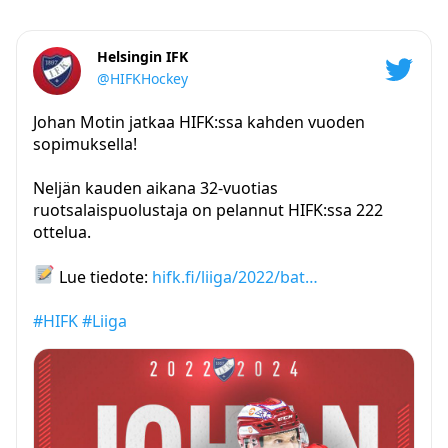
Helsingin IFK
@HIFKHockey
Johan Motin jatkaa HIFK:ssa kahden vuoden
sopimuksella!
Neljän kauden aikana 32-vuotias
ruotsalaispuolustaja on pelannut HIFK:ssa 222
ottelua.
Lue tiedote:
hifk.fi/liiga/2022/bat…
#HIFK
#Liiga