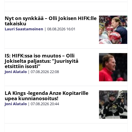
Nyt on synkkää – Olli Jokisen HIFK:lle
takaisku
Lauri Saastamoinen
|
08.08.2026
16:01
IS: HIFK:ssa iso muutos – Olli
Jokiselta paljastus: ”Juurisyitä
etsittiin isosti”
Joni Alatalo
|
07.08.2026
22:08
LA Kings -legenda Anze Kopitarille
upea kunnianosoitus!
Joni Alatalo
|
07.08.2026
20:44