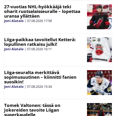
27-vuotias NHL-hyökkääjä teki
oharit ruotsalaisseuralle – lopettaa
uransa yllättäen
Joni Alatalo
|
07.08.2026
17:58
Liiga-paikkaa tavoitellut Ketterä:
lopullinen ratkaisu julki!
Joni Alatalo
|
07.08.2026
16:11
Liiga-seuralta merkittävä
sopimusuutinen – kiinnitti fanien
suosikin!
Joni Alatalo
|
07.08.2026
15:34
Tomek Valtonen: tässä on
Jokereiden tavoite Liigan
superkaudelle