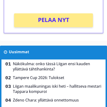
Ei kierrätysvaatimusta!
PELAA NYT
Uusimmat
Näkökulma: onko tässä Liigan ensi kauden
yllättävä tähtihankinta?
Tampere Cup 2026: Tulokset
Liigan maalikuningas iski heti – hallitseva mestari
Tappara kompuroi
Zdeno Chara: yllättävä onnettomuus