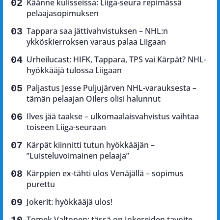
Käänne kulisseissa: Liiga-seura repimässä
pelaajasopimuksen
Tappara saa jättivahvistuksen – NHL:n
ykköskierroksen varaus palaa Liigaan
Urheilucast: HIFK, Tappara, TPS vai Kärpät? NHL-
hyökkääjä tulossa Liigaan
Paljastus Jesse Puljujärven NHL-varauksesta –
tämän pelaajan Oilers olisi halunnut
Ilves jää taakse – ulkomaalaisvahvistus vaihtaa
toiseen Liiga-seuraan
Kärpät kiinnitti tutun hyökkääjän –
”Luisteluvoimainen pelaaja”
Kärppien ex-tähti ulos Venäjällä – sopimus
purettu
Jokerit: hyökkääjä ulos!
Tomek Valtonen: tässä on Jokereiden tavoite