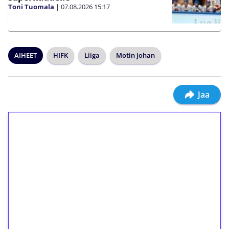
Toni Tuomala
|
07.08.2026
15:17
AIHEET
HIFK
Liiga
Motin Johan
Jaa
1€ = 10€ arvosta
ilmaiskierroksia ilman
kierrätystä!
Talleta 1€
Saat heti 50 ilmaiskierrosta Tuohi 1000 -
peliin (arvo 0,20€ per kierros)!