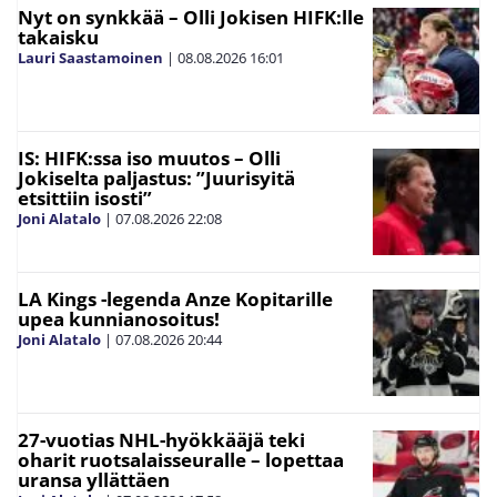
Nyt on synkkää – Olli Jokisen HIFK:lle
takaisku
Lauri Saastamoinen
|
08.08.2026
16:01
IS: HIFK:ssa iso muutos – Olli
Jokiselta paljastus: ”Juurisyitä
etsittiin isosti”
Joni Alatalo
|
07.08.2026
22:08
LA Kings -legenda Anze Kopitarille
upea kunnianosoitus!
Joni Alatalo
|
07.08.2026
20:44
27-vuotias NHL-hyökkääjä teki
oharit ruotsalaisseuralle – lopettaa
uransa yllättäen