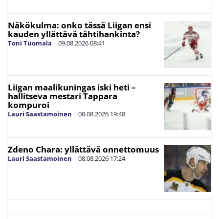
Näkökulma: onko tässä Liigan ensi
kauden yllättävä tähtihankinta?
Toni Tuomala
|
09.08.2026
08:41
Liigan maalikuningas iski heti –
hallitseva mestari Tappara
kompuroi
Lauri Saastamoinen
|
08.08.2026
19:48
Zdeno Chara: yllättävä onnettomuus
Lauri Saastamoinen
|
08.08.2026
17:24