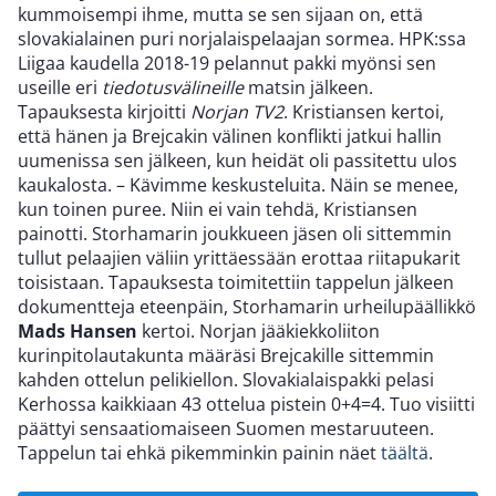
kummoisempi ihme, mutta se sen sijaan on, että
slovakialainen puri norjalaispelaajan sormea. HPK:ssa
Liigaa kaudella 2018-19 pelannut pakki myönsi sen
useille eri
tiedotusvälineille
matsin jälkeen.
Tapauksesta kirjoitti
Norjan TV2
. Kristiansen kertoi,
että hänen ja Brejcakin välinen konflikti jatkui hallin
uumenissa sen jälkeen, kun heidät oli passitettu ulos
kaukalosta. – Kävimme keskusteluita. Näin se menee,
kun toinen puree. Niin ei vain tehdä, Kristiansen
painotti. Storhamarin joukkueen jäsen oli sittemmin
tullut pelaajien väliin yrittäessään erottaa riitapukarit
toisistaan. Tapauksesta toimitettiin tappelun jälkeen
dokumentteja eteenpäin, Storhamarin urheilupäällikkö
Mads Hansen
kertoi. Norjan jääkiekkoliiton
kurinpitolautakunta määräsi Brejcakille sittemmin
kahden ottelun pelikiellon. Slovakialaispakki pelasi
Kerhossa kaikkiaan 43 ottelua pistein 0+4=4. Tuo visiitti
päättyi sensaatiomaiseen Suomen mestaruuteen.
Tappelun tai ehkä pikemminkin painin näet
täältä
.