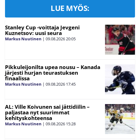
LUE MYÖS:
Stanley Cup -voittaja Jevgeni
Kuznetsov: uusi seura
Markus Nuutinen
|
09.08.2026
20:05
Pikkuleijonilta upea nousu – Kanada
järjesti hurjan teurastuksen
finaalissa
Markus Nuutinen
|
09.08.2026
17:45
AL: Ville Koivunen sai jättidiilin –
paljastaa nyt suurimmat
kehityskohteensa
Markus Nuutinen
|
09.08.2026
15:28