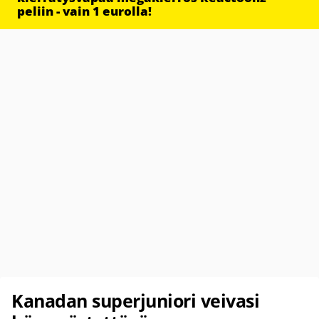
peliin - vain 1 eurolla!
Kanadan superjuniori veivasi