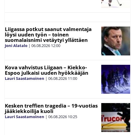
Liigassa potkut saanut valmentaja
löysi uuden työn – toinen
suomalaisnimi vetäytyi yllättäen
Joni Alatalo
|
06.08.2026
12:00
Kova vahvistus Liigaan – Kiekko-
Espoo julkaisi uuden hyökkääjän
Lauri Saastamoinen
|
06.08.2026
11:00
Kesken treffien tragedia – 19-vuotias
jääkiekkoilija kuoli
Lauri Saastamoinen
|
06.08.2026
10:25