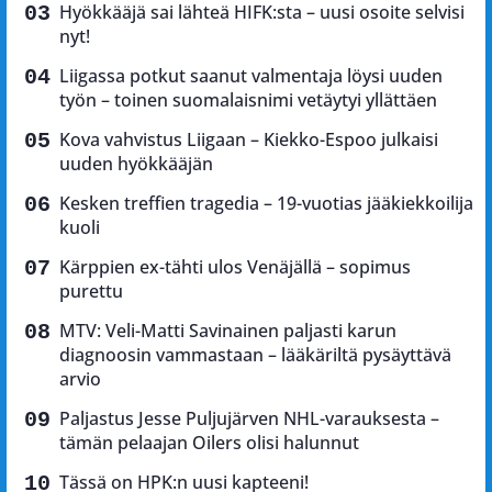
Hyökkääjä sai lähteä HIFK:sta – uusi osoite selvisi
nyt!
Liigassa potkut saanut valmentaja löysi uuden
työn – toinen suomalaisnimi vetäytyi yllättäen
Kova vahvistus Liigaan – Kiekko-Espoo julkaisi
uuden hyökkääjän
Kesken treffien tragedia – 19-vuotias jääkiekkoilija
kuoli
Kärppien ex-tähti ulos Venäjällä – sopimus
purettu
MTV: Veli-Matti Savinainen paljasti karun
diagnoosin vammastaan – lääkäriltä pysäyttävä
arvio
Paljastus Jesse Puljujärven NHL-varauksesta –
tämän pelaajan Oilers olisi halunnut
Tässä on HPK:n uusi kapteeni!