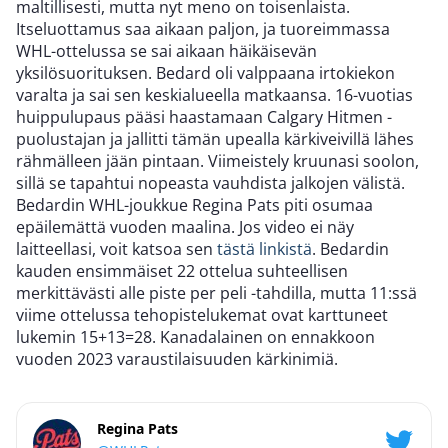
maltillisesti, mutta nyt meno on toisenlaista.
Itseluottamus saa aikaan paljon, ja tuoreimmassa
WHL-ottelussa se sai aikaan häikäisevän
yksilösuorituksen. Bedard oli valppaana irtokiekon
varalta ja sai sen keskialueella matkaansa. 16-vuotias
huippulupaus pääsi haastamaan Calgary Hitmen -
puolustajan ja jallitti tämän upealla kärkiveivillä lähes
rähmälleen jään pintaan. Viimeistely kruunasi soolon,
sillä se tapahtui nopeasta vauhdista jalkojen välistä.
Bedardin WHL-joukkue Regina Pats piti osumaa
epäilemättä vuoden maalina. Jos video ei näy
laitteellasi, voit katsoa sen
tästä linkistä
. Bedardin
kauden ensimmäiset 22 ottelua suhteellisen
merkittävästi alle piste per peli -tahdilla, mutta 11:ssä
viime ottelussa tehopistelukemat ovat karttuneet
lukemin 15+13=28. Kanadalainen on ennakkoon
vuoden 2023 varaustilaisuuden kärkinimiä.
Regina Pats