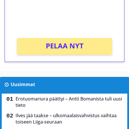
Saat heti 50 ilmaiskierrosta Tuohi 1000 -
peliin (arvo 0,20€ per kierros)!
Ei kierrätysvaatimusta!
PELAA NYT
Uusimmat
Erotuomariura päättyi – Antti Bomanista tuli uusi
tieto
Ilves jää taakse – ulkomaalaisvahvistus vaihtaa
toiseen Liiga-seuraan