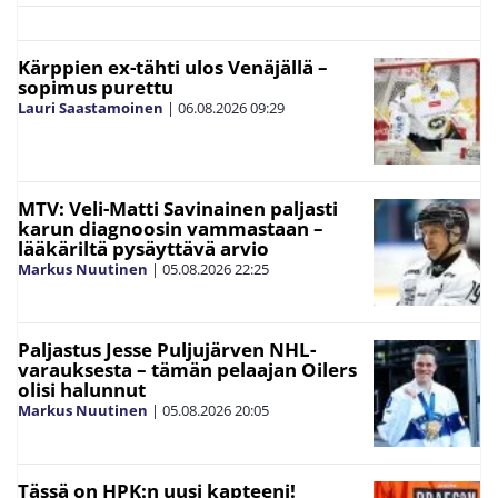
Kärppien ex-tähti ulos Venäjällä –
sopimus purettu
Lauri Saastamoinen
|
06.08.2026
09:29
MTV: Veli-Matti Savinainen paljasti
karun diagnoosin vammastaan –
lääkäriltä pysäyttävä arvio
Markus Nuutinen
|
05.08.2026
22:25
Paljastus Jesse Puljujärven NHL-
varauksesta – tämän pelaajan Oilers
olisi halunnut
Markus Nuutinen
|
05.08.2026
20:05
Tässä on HPK:n uusi kapteeni!