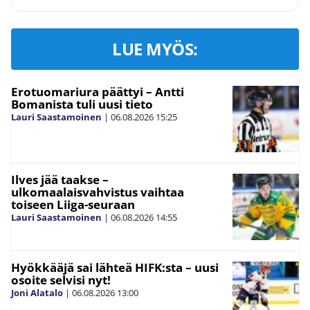
LUE MYÖS:
Erotuomariura päättyi – Antti
Bomanista tuli uusi tieto
Lauri Saastamoinen
|
06.08.2026
15:25
Ilves jää taakse –
ulkomaalaisvahvistus vaihtaa
toiseen Liiga-seuraan
Lauri Saastamoinen
|
06.08.2026
14:55
Hyökkääjä sai lähteä HIFK:sta – uusi
osoite selvisi nyt!
Joni Alatalo
|
06.08.2026
13:00