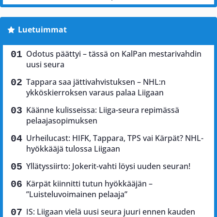
Luetuimmat
Odotus päättyi – tässä on KalPan mestarivahdin
uusi seura
Tappara saa jättivahvistuksen – NHL:n
ykköskierroksen varaus palaa Liigaan
Käänne kulisseissa: Liiga-seura repimässä
pelaajasopimuksen
Urheilucast: HIFK, Tappara, TPS vai Kärpät? NHL-
hyökkääjä tulossa Liigaan
Yllätyssiirto: Jokerit-vahti löysi uuden seuran!
Kärpät kiinnitti tutun hyökkääjän –
”Luisteluvoimainen pelaaja”
IS: Liigaan vielä uusi seura juuri ennen kauden