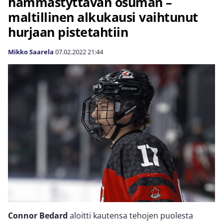
hämmästyttävän osuman –
maltillinen alkukausi vaihtunut
hurjaan pistetahtiin
Mikko Saarela
07.02.2022
21:44
Connor Bedard
aloitti kautensa tehojen puolesta