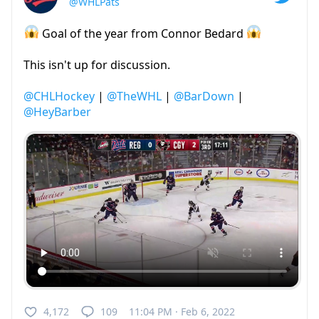
@WHLPats
Goal of the year from Connor Bedard
This isn't up for discussion.
@CHLHockey
|
@TheWHL
|
@BarDown
|
@HeyBarber
4,172
109
11:04 PM · Feb 6, 2022