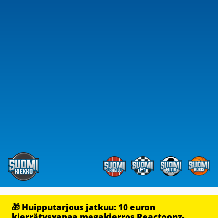
🎁 Huipputarjous jatkuu: 10 euron
kierrätysvapaa megakierros Reactoonz-