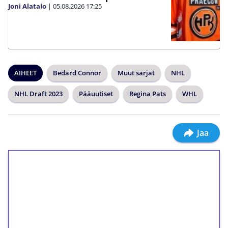
Joni Alatalo
|
05.08.2026
17:25
AIHEET
Bedard Connor
Muut sarjat
NHL
NHL Draft 2023
Pääuutiset
Regina Pats
WHL
Jaa
1€ = 10€ arvosta
ilmaiskierroksia ilman
kierrätystä!
Talleta 1€