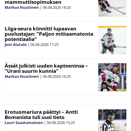
mammuttisopimuksen
Markus Nuutinen
|
06.08.2026
18:20
Liiga-seura kiinnitti lupaavan
puolustajan: ”Paljon mittaamatonta
potentiaalia”
Joni Alatalo
|
06.08.2026
17:25
Ässät julkisti uuden kapteeninsa –
”Urani suurin kunnia”
Markus Nuutinen
|
06.08.2026
16:25
Erotuomariura päättyi – Antti
Bomanista tuli uusi tieto
Lauri Saastamoinen
|
06.08.2026
15:25