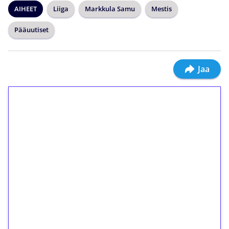
AIHEET
Liiga
Markkula Samu
Mestis
Pääuutiset
Jaa
1€ = 10€ arvosta
ilmaiskierroksia ilman
kierrätystä!
Talleta 1€
Saat heti 50 ilmaiskierrosta Tuohi 1000 -
peliin (arvo 0,20€ per kierros)!
Ei kierrätysvaatimusta!