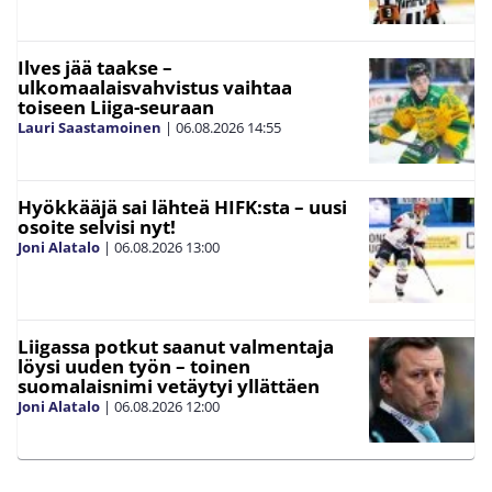
Ilves jää taakse –
ulkomaalaisvahvistus vaihtaa
toiseen Liiga-seuraan
Lauri Saastamoinen
|
06.08.2026
14:55
Hyökkääjä sai lähteä HIFK:sta – uusi
osoite selvisi nyt!
Joni Alatalo
|
06.08.2026
13:00
Liigassa potkut saanut valmentaja
löysi uuden työn – toinen
suomalaisnimi vetäytyi yllättäen
Joni Alatalo
|
06.08.2026
12:00