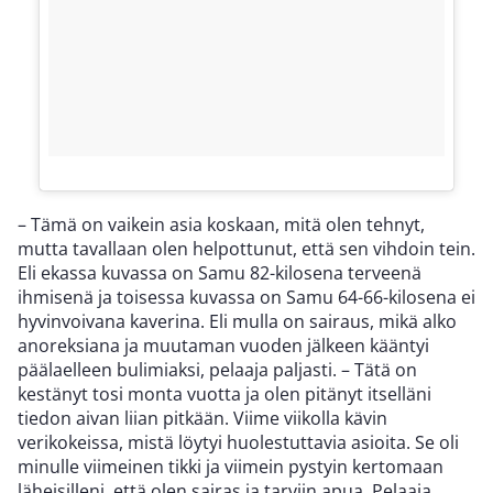
– Tämä on vaikein asia koskaan, mitä olen tehnyt,
mutta tavallaan olen helpottunut, että sen vihdoin tein.
Eli ekassa kuvassa on Samu 82-kilosena terveenä
ihmisenä ja toisessa kuvassa on Samu 64-66-kilosena ei
hyvinvoivana kaverina. Eli mulla on sairaus, mikä alko
anoreksiana ja muutaman vuoden jälkeen kääntyi
päälaelleen bulimiaksi, pelaaja paljasti. – Tätä on
kestänyt tosi monta vuotta ja olen pitänyt itselläni
tiedon aivan liian pitkään. Viime viikolla kävin
verikokeissa, mistä löytyi huolestuttavia asioita. Se oli
minulle viimeinen tikki ja viimein pystyin kertomaan
läheisilleni, että olen sairas ja tarviin apua. Pelaaja