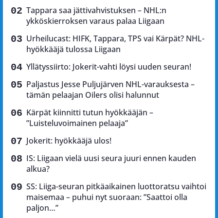
Tappara saa jättivahvistuksen – NHL:n
ykköskierroksen varaus palaa Liigaan
Urheilucast: HIFK, Tappara, TPS vai Kärpät? NHL-
hyökkääjä tulossa Liigaan
Yllätyssiirto: Jokerit-vahti löysi uuden seuran!
Paljastus Jesse Puljujärven NHL-varauksesta –
tämän pelaajan Oilers olisi halunnut
Kärpät kiinnitti tutun hyökkääjän –
”Luisteluvoimainen pelaaja”
Jokerit: hyökkääjä ulos!
IS: Liigaan vielä uusi seura juuri ennen kauden
alkua?
SS: Liiga-seuran pitkäaikainen luottoratsu vaihtoi
maisemaa – puhui nyt suoraan: ”Saattoi olla
paljon…”