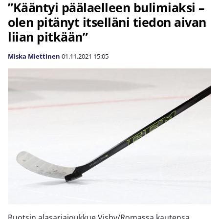
”Kääntyi päälaelleen bulimiaksi –
olen pitänyt itselläni tiedon aivan
liian pitkään”
Miska Miettinen
01.11.2021
15:05
Ruotsin alasarjajoukkue Visby/Romassa kautensa