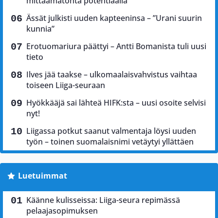
mittaamatonta potentiaalia”
Ässät julkisti uuden kapteeninsa – ”Urani suurin
kunnia”
Erotuomariura päättyi – Antti Bomanista tuli uusi
tieto
Ilves jää taakse – ulkomaalaisvahvistus vaihtaa
toiseen Liiga-seuraan
Hyökkääjä sai lähteä HIFK:sta – uusi osoite selvisi
nyt!
Liigassa potkut saanut valmentaja löysi uuden
työn – toinen suomalaisnimi vetäytyi yllättäen
Luetuimmat
Käänne kulisseissa: Liiga-seura repimässä
pelaajasopimuksen