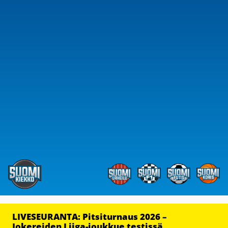
LIVESEURANTA: Pitsiturnaus 2026 –
Jokereiden Liiga-joukkue testissä