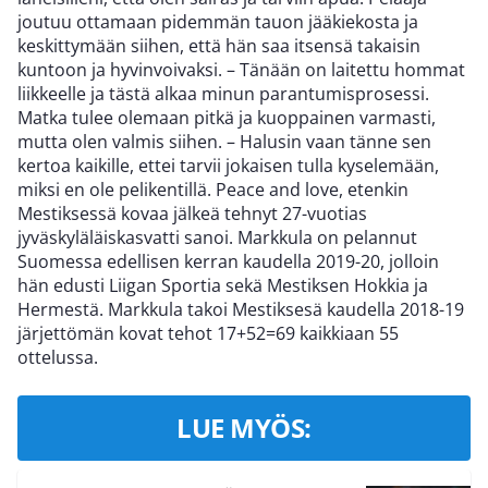
joutuu ottamaan pidemmän tauon jääkiekosta ja
keskittymään siihen, että hän saa itsensä takaisin
kuntoon ja hyvinvoivaksi. – Tänään on laitettu hommat
liikkeelle ja tästä alkaa minun parantumisprosessi.
Matka tulee olemaan pitkä ja kuoppainen varmasti,
mutta olen valmis siihen. – Halusin vaan tänne sen
kertoa kaikille, ettei tarvii jokaisen tulla kyselemään,
miksi en ole pelikentillä. Peace and love, etenkin
Mestiksessä kovaa jälkeä tehnyt 27-vuotias
jyväskyläläiskasvatti sanoi. Markkula on pelannut
Suomessa edellisen kerran kaudella 2019-20, jolloin
hän edusti Liigan Sportia sekä Mestiksen Hokkia ja
Hermestä. Markkula takoi Mestiksesä kaudella 2018-19
järjettömän kovat tehot 17+52=69 kaikkiaan 55
ottelussa.
LUE MYÖS: