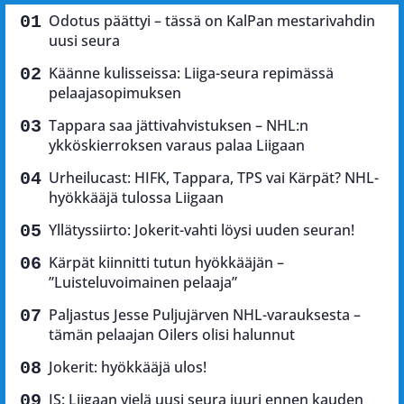
Odotus päättyi – tässä on KalPan mestarivahdin
uusi seura
Käänne kulisseissa: Liiga-seura repimässä
pelaajasopimuksen
Tappara saa jättivahvistuksen – NHL:n
ykköskierroksen varaus palaa Liigaan
Urheilucast: HIFK, Tappara, TPS vai Kärpät? NHL-
hyökkääjä tulossa Liigaan
Yllätyssiirto: Jokerit-vahti löysi uuden seuran!
Kärpät kiinnitti tutun hyökkääjän –
”Luisteluvoimainen pelaaja”
Paljastus Jesse Puljujärven NHL-varauksesta –
tämän pelaajan Oilers olisi halunnut
Jokerit: hyökkääjä ulos!
IS: Liigaan vielä uusi seura juuri ennen kauden