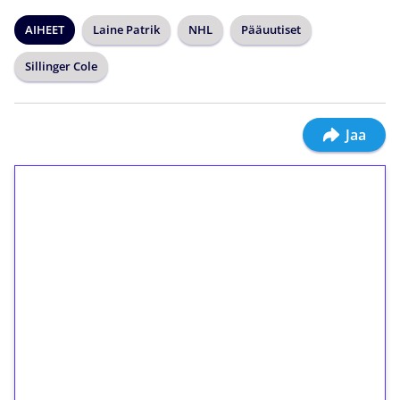
AIHEET
Laine Patrik
NHL
Pääuutiset
Sillinger Cole
Jaa
1€ = 10€ arvosta
ilmaiskierroksia ilman
kierrätystä!
Talleta 1€
Saat heti 50 ilmaiskierrosta Tuohi 1000 -
peliin (arvo 0,20€ per kierros)!
Ei kierrätysvaatimusta!