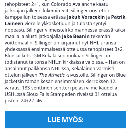
tehopisteet 2+1, kun Colorado Avalanche kaatui
jatkoajan jälkeen lukemin 5-4. Sillinger nostettiin
kamppailun toisessa erässä
Jakub Voracekin
ja
Patrik
Laineen
vierelle ykkösketjuun ja tulosta syntyi
nopeasti. Sillinger viimeisteli kolmannessa erässä kaksi
maalia ja alusti jatkoajalla
Jake Beanin
tekemän
voittomaalin. Sillinger on kirjannut nyt NHL-uransa
yhdeksässä ensimmäisessä ottelussa tehopisteet 3+2.
Blue Jackets -GM Kekäläisen mukaan Sillinger on
todistanut taitonsa NHL:n kirkkaissa valoissa. – Hän on
ansainnut paikkansa NHL:ssä, Kekäläinen varmisti
ottelun jälkeen
The Athletic
-sivustolle. Sillinger on Blue
Jacketsin tämän kesän ensimmäisen kierroksen 12.
varaus. 183-senttinen sentteri pelasi viime kaudella
USHL:ssä Sioux Falls Stampeden riveissä 31 ottelua
pistein 24+22=46.
LUE MYÖS: