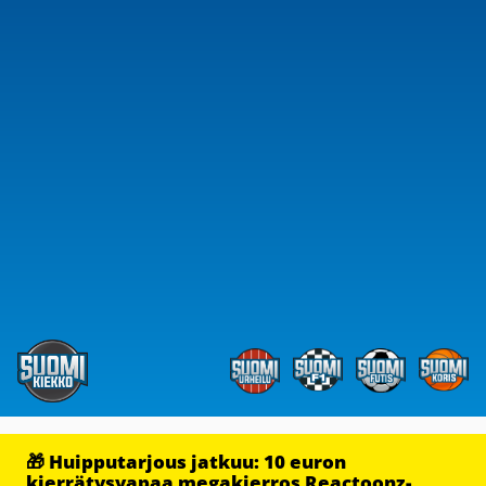
🎁 Huipputarjous jatkuu: 10 euron
kierrätysvapaa megakierros Reactoonz-