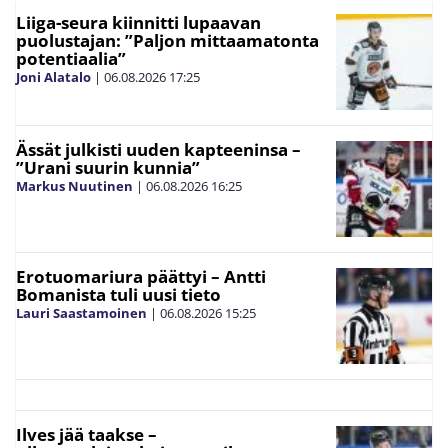
Liiga-seura kiinnitti lupaavan
puolustajan: ”Paljon mittaamatonta
potentiaalia”
Joni Alatalo
|
06.08.2026
17:25
Ässät julkisti uuden kapteeninsa –
”Urani suurin kunnia”
Markus Nuutinen
|
06.08.2026
16:25
Erotuomariura päättyi – Antti
Bomanista tuli uusi tieto
Lauri Saastamoinen
|
06.08.2026
15:25
Ilves jää taakse –