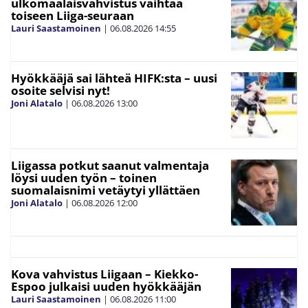
ulkomaalaisvahvistus vaihtaa
toiseen Liiga-seuraan
Lauri Saastamoinen
|
06.08.2026
14:55
Hyökkääjä sai lähteä HIFK:sta – uusi
osoite selvisi nyt!
Joni Alatalo
|
06.08.2026
13:00
Liigassa potkut saanut valmentaja
löysi uuden työn – toinen
suomalaisnimi vetäytyi yllättäen
Joni Alatalo
|
06.08.2026
12:00
Kova vahvistus Liigaan – Kiekko-
Espoo julkaisi uuden hyökkääjän
Lauri Saastamoinen
|
06.08.2026
11:00