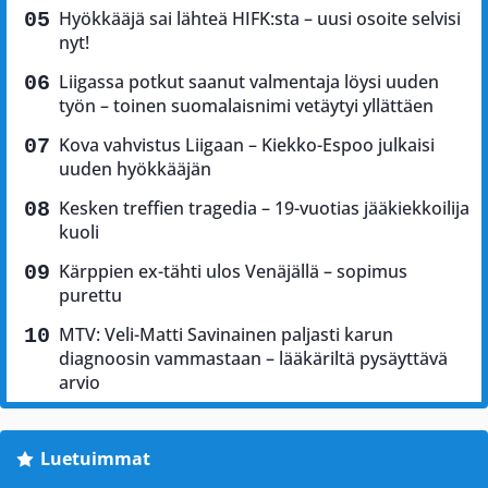
Hyökkääjä sai lähteä HIFK:sta – uusi osoite selvisi
nyt!
Liigassa potkut saanut valmentaja löysi uuden
työn – toinen suomalaisnimi vetäytyi yllättäen
Kova vahvistus Liigaan – Kiekko-Espoo julkaisi
uuden hyökkääjän
Kesken treffien tragedia – 19-vuotias jääkiekkoilija
kuoli
Kärppien ex-tähti ulos Venäjällä – sopimus
purettu
MTV: Veli-Matti Savinainen paljasti karun
diagnoosin vammastaan – lääkäriltä pysäyttävä
arvio
Luetuimmat