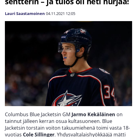
sentterin – ja tulos oli heti hurjaa!
Lauri Saastamoinen
04.11.2021
12:05
Columbus Blue Jacketsin GM
Jarmo Kekäläinen
on
tainnut jälleen kerran osua kultasuoneen. Blue
Jacketsin torstain voiton takuumiehenä toimi vasta 18-
vuotias
Cole Sillinger
. Yhdysvaltalaishyökkääjä mätti