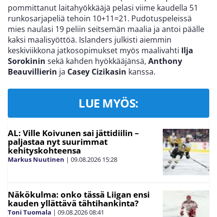
pommittanut laitahyökkääjä pelasi viime kaudella 51
runkosarjapeliä tehoin 10+11=21. Pudotuspeleissä
mies naulasi 19 peliin seitsemän maalia ja antoi päälle
kaksi maalisyöttöä. Islanders julkisti aiemmin
keskiviikkona jatkosopimukset myös maalivahti
Ilja
Sorokinin
sekä kahden hyökkääjänsä,
Anthony
Beauvillierin
ja
Casey Cizikasin
kanssa.
LUE MYÖS:
AL: Ville Koivunen sai jättidiilin –
paljastaa nyt suurimmat
kehityskohteensa
Markus Nuutinen
|
09.08.2026
15:28
Näkökulma: onko tässä Liigan ensi
kauden yllättävä tähtihankinta?
Toni Tuomala
|
09.08.2026
08:41