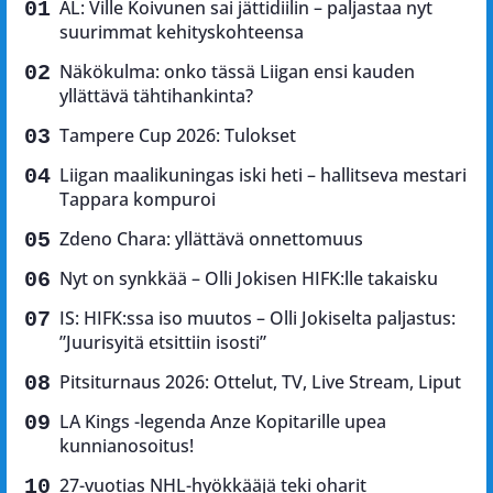
AL: Ville Koivunen sai jättidiilin – paljastaa nyt
suurimmat kehityskohteensa
Näkökulma: onko tässä Liigan ensi kauden
yllättävä tähtihankinta?
Tampere Cup 2026: Tulokset
Liigan maalikuningas iski heti – hallitseva mestari
Tappara kompuroi
Zdeno Chara: yllättävä onnettomuus
Nyt on synkkää – Olli Jokisen HIFK:lle takaisku
IS: HIFK:ssa iso muutos – Olli Jokiselta paljastus:
”Juurisyitä etsittiin isosti”
Pitsiturnaus 2026: Ottelut, TV, Live Stream, Liput
LA Kings -legenda Anze Kopitarille upea
kunnianosoitus!
27-vuotias NHL-hyökkääjä teki oharit