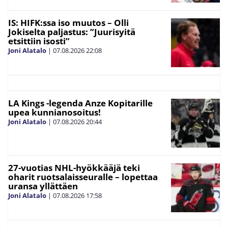
IS: HIFK:ssa iso muutos – Olli
Jokiselta paljastus: ”Juurisyitä
etsittiin isosti”
Joni Alatalo
|
07.08.2026
22:08
LA Kings -legenda Anze Kopitarille
upea kunnianosoitus!
Joni Alatalo
|
07.08.2026
20:44
27-vuotias NHL-hyökkääjä teki
oharit ruotsalaisseuralle – lopettaa
uransa yllättäen
Joni Alatalo
|
07.08.2026
17:58