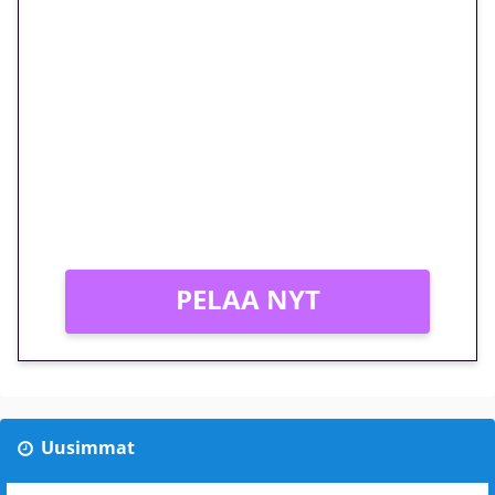
🎁 Huipputarjous jatkuu: 10
euron kierrätysvapaa
megakierros Reactoonz-
peliin – vain 1 eurolla!
Peli: Reactoonz
Vain uusille asiakkaille!
PELAA NYT
Uusimmat