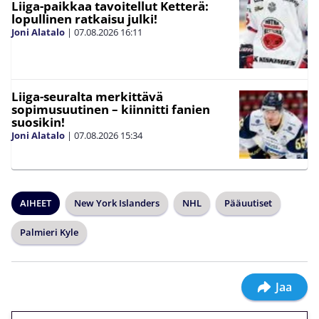
Liiga-paikkaa tavoitellut Ketterä:
lopullinen ratkaisu julki!
Joni Alatalo
|
07.08.2026
16:11
Liiga-seuralta merkittävä
sopimusuutinen – kiinnitti fanien
suosikin!
Joni Alatalo
|
07.08.2026
15:34
AIHEET
New York Islanders
NHL
Pääuutiset
Palmieri Kyle
Jaa