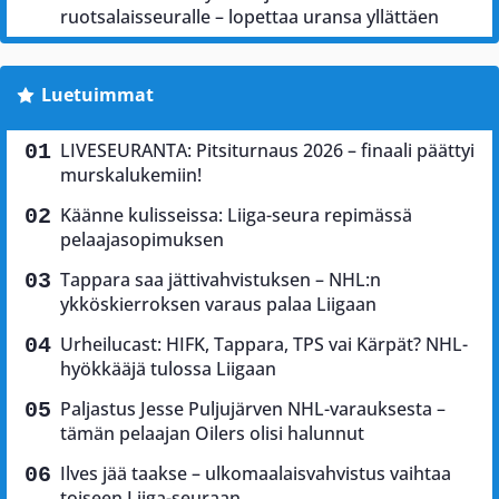
ruotsalaisseuralle – lopettaa uransa yllättäen
Luetuimmat
LIVESEURANTA: Pitsiturnaus 2026 – finaali päättyi
murskalukemiin!
Käänne kulisseissa: Liiga-seura repimässä
pelaajasopimuksen
Tappara saa jättivahvistuksen – NHL:n
ykköskierroksen varaus palaa Liigaan
Urheilucast: HIFK, Tappara, TPS vai Kärpät? NHL-
hyökkääjä tulossa Liigaan
Paljastus Jesse Puljujärven NHL-varauksesta –
tämän pelaajan Oilers olisi halunnut
Ilves jää taakse – ulkomaalaisvahvistus vaihtaa
toiseen Liiga-seuraan