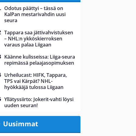
Odotus päättyi – tässä on
KalPan mestarivahdin uusi
seura
Tappara saa jättivahvistuksen
– NHL:n ykköskierroksen
varaus palaa Liigaan
Käänne kulisseissa: Liiga-seura
repimässä pelaajasopimuksen
Urheilucast: HIFK, Tappara,
TPS vai Kärpät? NHL-
hyökkääjä tulossa Liigaan
Yllätyssiirto: Jokerit-vahti löysi
uuden seuran!
Uusimmat