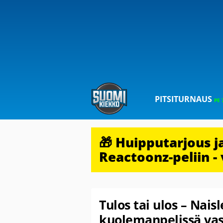
PITSITURNAUS
PE 
🎁 Huipputarjous 
Reactoonz-peliin - 
Tulos tai ulos – Naisl
kuolemanpelissä vast