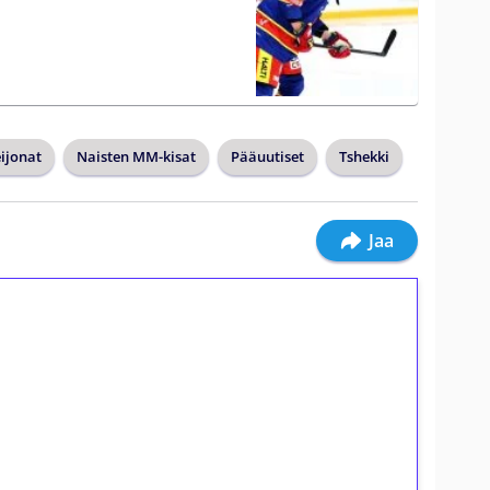
ijonat
Naisten MM-kisat
Pääuutiset
Tshekki
Jaa
ilmaiskierroksia ilman
osta Tuohi 1000 -peliin (arvo 0,20€ per