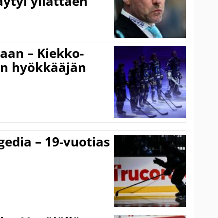
ytyi yllättäen
gaan – Kiekko-
en hyökkääjän
gedia – 19-vuotias