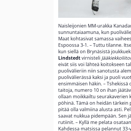
Naisleijonien MM-urakka Kanada
sunnuntaiaamuna, kun puolivälier
Maat kohtasivat samassa vaiheessa 
Espoossa 3-1. – Tuttu tilanne. It
kun siellä on Brynäsistä joukkue
Lindstedt
virnisteli
Jääkiekkoliit
eivät siis voi lähteä koitokseen t
puolivälieriin niin sanotusta al
puolivälierässä kaksi ja puoli vuot
ensimmäisen häkin. – Tshekissä o
taitoja, numero 10 on ihan jäätävä
ollaan moikkailtu seurakaverien 
pöhinä. Tämä on heidän tärkein pe
pitää olla valmiina alusta asti. Pe
saavat nukkua pidempään. Sen j
rutiinit. – Kyllä me pelata osataa
Kahdessa matsissa pelannut 33-