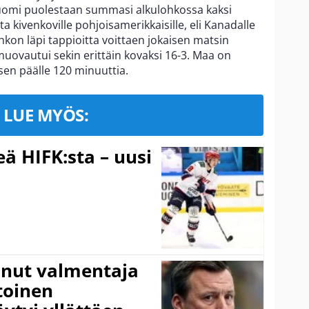
Suomi puolestaan summasi alkulohkossa kaksi
ota kivenkoville pohjoisamerikkaisille, eli Kanadalle
lohkon läpi tappioitta voittaen jokaisen matsin
 muovautui sekin erittäin kovaksi 16-3. Maa on
sen päälle 120 minuuttia.
LUE MYÖS:
ä HIFK:sta – uusi
anut valmentaja
toinen