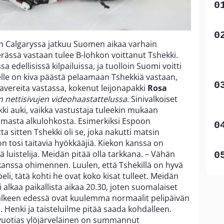
n Calgaryssa jatkuu Suomen aikaa varhain
ässä vastaan tulee B-lohkon voittanut Tshekki.
edellisissä kilpailuissa, ja tuolloin Suomi voitti
selle on kiva päästä pelaamaan Tshekkiä vastaan,
kavereita vastassa, kokenut leijonapakki
Rosa
on nettisivujen videohaastattelussa
. Sinivalkoiset
akki auki, vaikka vastustaja tuleekin mukaan
emmasta alkulohkosta. Esimerkiksi Espoon
ta sitten Tshekki oli se, joka nakutti matsin
n tosi taitavia hyökkääjiä. Kiekon kanssa on
 luistelija. Meidän pitää olla tarkkana. – Vähän
kanssa ohimennen. Luulen, että Tshekillä on hyvä
li, tätä kohti he ovat koko kisat tulleet. Meidän
li alkaa paikallista aikaa 20.30, joten suomalaiset
älkeen edessä ovat kuulemma normaalit pelipäivän
n. Henki ja taisteluilme pitää saada kohdalleen.
vuotias ylöjärveläinen on summannut