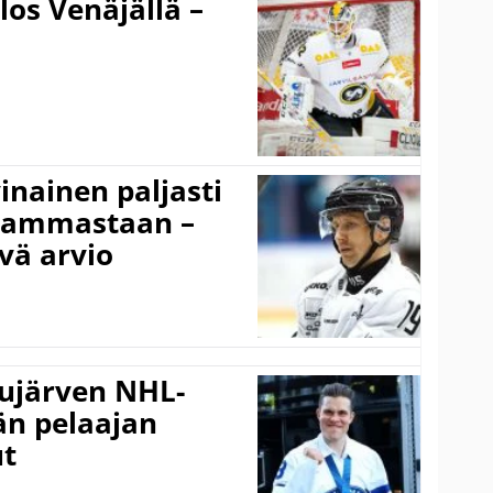
los Venäjällä –
inainen paljasti
 vammastaan –
vä arvio
jujärven NHL-
än pelaajan
ut