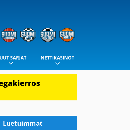
UUT SARJAT
NETTIKASINOT
egakierros
Luetuimmat