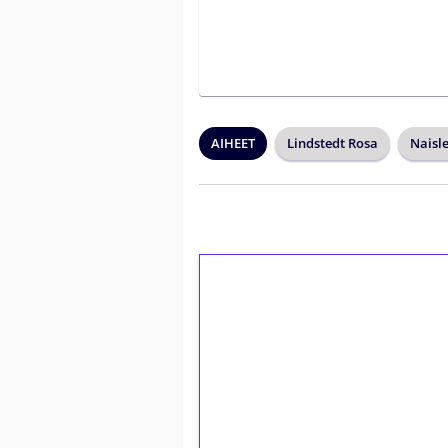
AIHEET
Lindstedt Rosa
Naisle
1€ = 10€ arvosta 
kierrätystä!
Talleta 1€
Saat heti 50 ilmaiskierr
kierros)!