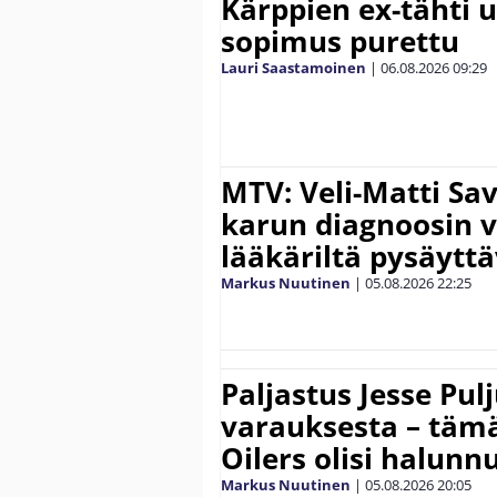
Kärppien ex-tähti u
sopimus purettu
Lauri Saastamoinen
|
06.08.2026
09:29
MTV: Veli-Matti Sav
karun diagnoosin
lääkäriltä pysäyttä
Markus Nuutinen
|
05.08.2026
22:25
Paljastus Jesse Pul
varauksesta – täm
Oilers olisi halunn
Markus Nuutinen
|
05.08.2026
20:05