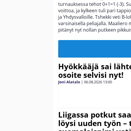
turnauksessa tehot 0+1=1 (-3). 
voittoa, ja kylkeen tuli pari tappi
ja Yhdysvalloille. Tshekki veti B-
varsinaisella peliajalla. Maaliero
pitänyt nyt nollan putkeen pikkui
Hyökkääjä sai lähte
osoite selvisi nyt!
Joni Alatalo
|
06.08.2026
13:00
Liigassa potkut sa
löysi uuden työn – 