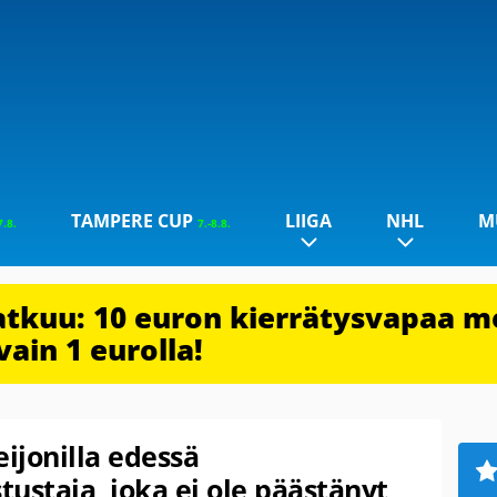
TAMPERE CUP
LIIGA
NHL
M
7.8.
7.-8.8.
jatkuu: 10 euron kierrätysvapaa m
vain 1 eurolla!
eijonilla edessä
ustaja, joka ei ole päästänyt