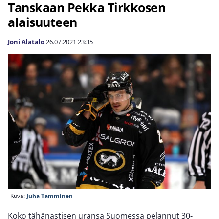
Tanskaan Pekka Tirkkosen
alaisuuteen
Joni Alatalo
26.07.2021
23:35
Kuva:
Juha Tamminen
Koko tähänastisen uransa Suomessa pelannut 30-