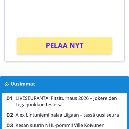
Saat heti 50 ilmaiskierrosta Tuohi 1000 -
peliin (arvo 0,20€ per kierros)!
Ei kierrätysvaatimusta!
PELAA NYT
Uusimmat
LIVESEURANTA: Pitsiturnaus 2026 – Jokereiden
Liiga-joukkue testissä
Alex Lintuniemi palaa Liigaan – tässä uusi seura
Kesän suurin NHL-pommi! Ville Koivunen