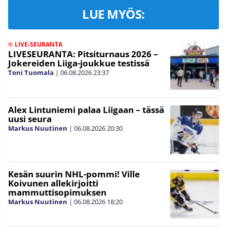
LUE MYÖS:
LIVE-SEURANTA
LIVESEURANTA: Pitsiturnaus 2026 –
Jokereiden Liiga-joukkue testissä
Toni Tuomala
|
06.08.2026
23:37
Alex Lintuniemi palaa Liigaan – tässä
uusi seura
Markus Nuutinen
|
06.08.2026
20:30
Kesän suurin NHL-pommi! Ville
Koivunen allekirjoitti
mammuttisopimuksen
Markus Nuutinen
|
06.08.2026
18:20