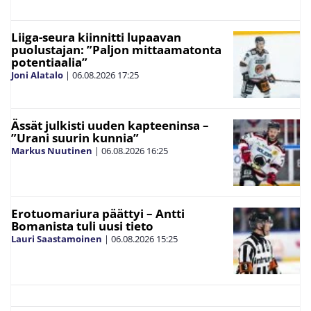
Liiga-seura kiinnitti lupaavan
puolustajan: ”Paljon mittaamatonta
potentiaalia”
Joni Alatalo
|
06.08.2026
17:25
Ässät julkisti uuden kapteeninsa –
”Urani suurin kunnia”
Markus Nuutinen
|
06.08.2026
16:25
Erotuomariura päättyi – Antti
Bomanista tuli uusi tieto
Lauri Saastamoinen
|
06.08.2026
15:25