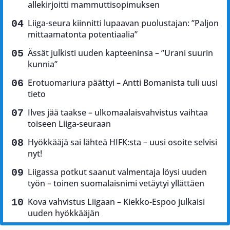
allekirjoitti mammuttisopimuksen
Liiga-seura kiinnitti lupaavan puolustajan: ”Paljon
mittaamatonta potentiaalia”
Ässät julkisti uuden kapteeninsa – ”Urani suurin
kunnia”
Erotuomariura päättyi – Antti Bomanista tuli uusi
tieto
Ilves jää taakse – ulkomaalaisvahvistus vaihtaa
toiseen Liiga-seuraan
Hyökkääjä sai lähteä HIFK:sta – uusi osoite selvisi
nyt!
Liigassa potkut saanut valmentaja löysi uuden
työn – toinen suomalaisnimi vetäytyi yllättäen
Kova vahvistus Liigaan – Kiekko-Espoo julkaisi
uuden hyökkääjän