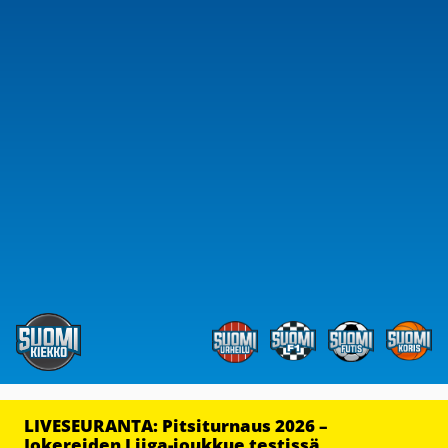
LIVESEURANTA: Pitsiturnaus 2026 –
Jokereiden Liiga-joukkue testissä