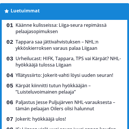
Luetuimmat
Käänne kulisseissa: Liiga-seura repimässä
pelaajasopimuksen
Tappara saa jättivahvistuksen – NHL:n
ykköskierroksen varaus palaa Liigaan
Urheilucast: HIFK, Tappara, TPS vai Kärpät? NHL-
hyökkääjä tulossa Liigaan
Yllätyssiirto: Jokerit-vahti löysi uuden seuran!
Kärpät kiinnitti tutun hyökkääjän –
”Luisteluvoimainen pelaaja”
Paljastus Jesse Puljujärven NHL-varauksesta –
tämän pelaajan Oilers olisi halunnut
Jokerit: hyökkääjä ulos!