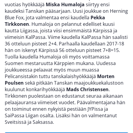
vuotias hyökkääjä
Miska Humaloja
siirtyy ensi
kaudeksi Tanskan pääsarjaan. Uusi joukkue on Herning
Blue Fox, jota valmentaa ensi kaudella
Pekka
Tirkkonen
. Humaloja on pelannut edelliset kuusi
kautta Liigassa, joista viisi ensimmäistä Kärpissä ja
viimeisin KalPassa. Viime kaudella KalPassa hän saalisti
36 otteluun pisteet 2+4. Parhaalla kaudellaan 2017-18
hän on iskenyt Kärpissä 56 otteluun pisteet 7+8=15.
Tuolla kaudella Humaloja oli myös voittamassa
Suomen mestaruutta Kärppien mukana. Uudessa
joukkueessa pelaavat myös muun muassa
Pelicansistakin tuttu tanskalaishyökkääjä
Morten
Poulsen
sekä pitkään Tanskan maajoukkuekalustoon
kuulunut konkarihyökkääjä
Mads Christensen
.
Tirkkonen puolestaan on edustanut seuraa aikanaan
pelaajauransa viimeiset vuodet. Päävalmentajana hän
on toiminut ennen nykyistä pestiään JYPissa ja
SaiPassa Liigan osalta. Lisäksi hän on valmentanut
Sveitsissä ja Saksassa.