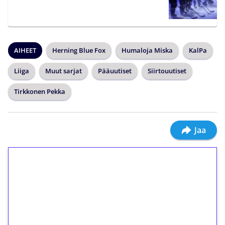
AIHEET
Herning Blue Fox
Humaloja Miska
KalPa
Liiga
Muut sarjat
Pääuutiset
Siirtouutiset
Tirkkonen Pekka
Jaa
1€ = 10€ arvosta
ilmaiskierroksia ilman
kierrätystä!
Talleta 1€