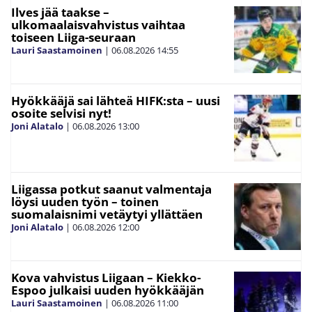
Ilves jää taakse –
ulkomaalaisvahvistus vaihtaa
toiseen Liiga-seuraan
Lauri Saastamoinen
|
06.08.2026
14:55
Hyökkääjä sai lähteä HIFK:sta – uusi
osoite selvisi nyt!
Joni Alatalo
|
06.08.2026
13:00
Liigassa potkut saanut valmentaja
löysi uuden työn – toinen
suomalaisnimi vetäytyi yllättäen
Joni Alatalo
|
06.08.2026
12:00
Kova vahvistus Liigaan – Kiekko-
Espoo julkaisi uuden hyökkääjän
Lauri Saastamoinen
|
06.08.2026
11:00