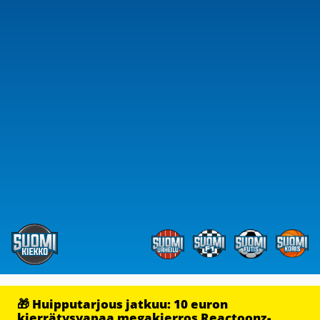
🎁 Huipputarjous jatkuu: 10 euron
kierrätysvapaa megakierros Reactoonz-