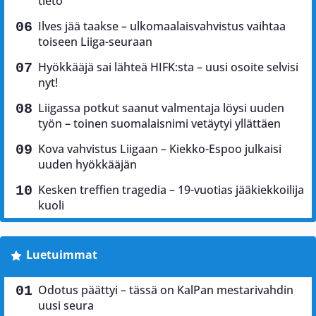
tieto
Ilves jää taakse – ulkomaalaisvahvistus vaihtaa
toiseen Liiga-seuraan
Hyökkääjä sai lähteä HIFK:sta – uusi osoite selvisi
nyt!
Liigassa potkut saanut valmentaja löysi uuden
työn – toinen suomalaisnimi vetäytyi yllättäen
Kova vahvistus Liigaan – Kiekko-Espoo julkaisi
uuden hyökkääjän
Kesken treffien tragedia – 19-vuotias jääkiekkoilija
kuoli
Luetuimmat
Odotus päättyi – tässä on KalPan mestarivahdin
uusi seura