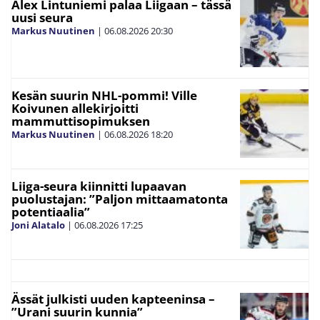
Alex Lintuniemi palaa Liigaan – tässä
uusi seura
Markus Nuutinen
|
06.08.2026
20:30
Kesän suurin NHL-pommi! Ville
Koivunen allekirjoitti
mammuttisopimuksen
Markus Nuutinen
|
06.08.2026
18:20
Liiga-seura kiinnitti lupaavan
puolustajan: ”Paljon mittaamatonta
potentiaalia”
Joni Alatalo
|
06.08.2026
17:25
Ässät julkisti uuden kapteeninsa –
”Urani suurin kunnia”