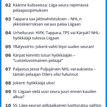
Käänne kulisseissa: Liiga-seura repimässä
pelaajasopimuksen
Tappara saa jättivahvistuksen – NHL:n
ykköskierroksen varaus palaa Liigaan
Urheilucast: HIFK, Tappara, TPS vai Kärpät? NHL-
hyökkääjä tulossa Liigaan
Yllätyssiirto: Jokerit-vahti löysi uuden seuran!
Kärpät kiinnitti tutun hyökkääjän –
”Luisteluvoimainen pelaaja”
Paljastus Jesse Puljujärven NHL-varauksesta –
tämän pelaajan Oilers olisi halunnut
Jokerit: hyökkääjä ulos!
IS: Liigaan vielä uusi seura juuri ennen kauden
alkua?
SS: Liiga-seuran pitkäaikainen luottoratsu vaihtoi