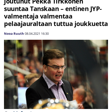
joutunut Pekka Tirkkonen
suuntaa Tanskaan – entinen JYP-
valmentaja valmentaa
pelaajauraltaan tuttua joukkuetta
Nooa Ruuth
08.04.2021
16:30