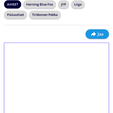
AIHEET
Herning Blue Fox
JYP
Liiga
Pääuutiset
Tirkkonen Pekka
Jaa
1€ = 10€ arvosta
ilmaiskierroksia ilman
kierrätystä!
Talleta 1€
Saat heti 50 ilmaiskierrosta Tuohi 1000 -
peliin (arvo 0,20€ per kierros)!
Ei kierrätysvaatimusta!