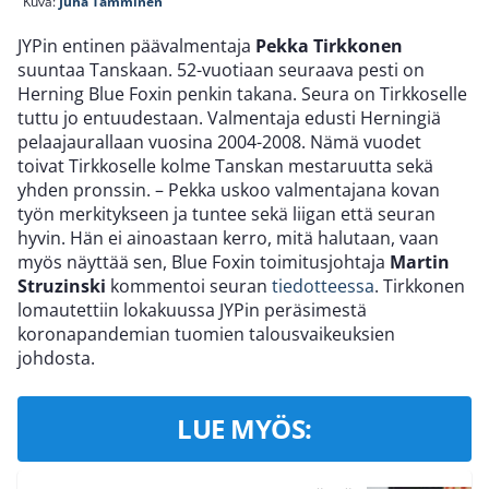
Kuva:
Juha Tamminen
JYPin entinen päävalmentaja
Pekka Tirkkonen
suuntaa Tanskaan. 52-vuotiaan seuraava pesti on
Herning Blue Foxin penkin takana. Seura on Tirkkoselle
tuttu jo entuudestaan. Valmentaja edusti Herningiä
pelaajaurallaan vuosina 2004-2008. Nämä vuodet
toivat Tirkkoselle kolme Tanskan mestaruutta sekä
yhden pronssin. – Pekka uskoo valmentajana kovan
työn merkitykseen ja tuntee sekä liigan että seuran
hyvin. Hän ei ainoastaan kerro, mitä halutaan, vaan
myös näyttää sen, Blue Foxin toimitusjohtaja
Martin
Struzinski
kommentoi seuran
tiedotteessa
. Tirkkonen
lomautettiin lokakuussa JYPin peräsimestä
koronapandemian tuomien talousvaikeuksien
johdosta.
LUE MYÖS: