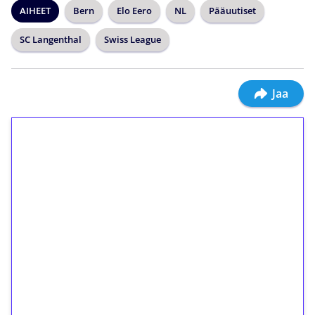
AIHEET
Bern
Elo Eero
NL
Pääuutiset
SC Langenthal
Swiss League
Jaa
1€ = 10€ arvosta
ilmaiskierroksia ilman
kierrätystä!
Talleta 1€
Saat heti 50 ilmaiskierrosta Tuohi 1000 -
peliin (arvo 0,20€ per kierros)!
Ei kierrätysvaatimusta!