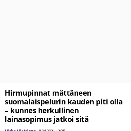
Hirmupinnat mättäneen
suomalaispelurin kauden piti olla
– kunnes herkullinen
lainasopimus jatkoi sitä
Miska Miettinen
18.04.2021
13:35