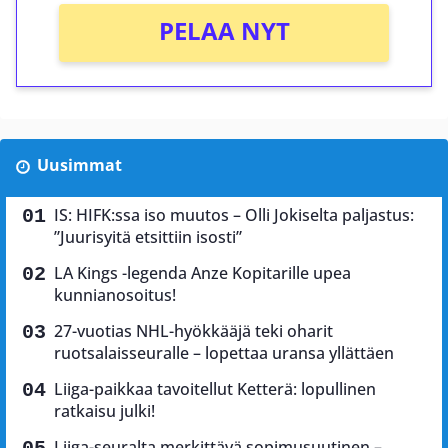
PELAA NYT
Uusimmat
IS: HIFK:ssa iso muutos – Olli Jokiselta paljastus:
”Juurisyitä etsittiin isosti”
LA Kings -legenda Anze Kopitarille upea
kunnianosoitus!
27-vuotias NHL-hyökkääjä teki oharit
ruotsalaisseuralle – lopettaa uransa yllättäen
Liiga-paikkaa tavoitellut Ketterä: lopullinen
ratkaisu julki!
Liiga-seuralta merkittävä sopimusuutinen –