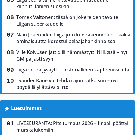
kiinnitti fanien suosikin!
Tomek Valtonen: tässä on Jokereiden tavoite
Liigan superkaudelle
Näin Jokereiden Liiga-joukkue rakennettiin – kaksi
ominaisuutta korostui pelaajahankinnoissa
Ville Koivusen jättidiili hämmästytti NHL:ssä – nyt
GM paljasti syyn
Liiga-seura jysäytti – historiallinen kapteenivalinta
Evander Kane voi tehdä rajun ratkaisun – nyt
pöydällä yllättävä siirto
Luetuimmat
LIVESEURANTA: Pitsiturnaus 2026 – finaali päättyi
murskalukemiin!