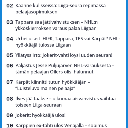
Käänne kulisseissa: Liiga-seura repimässä
pelaajasopimuksen
Tappara saa jättivahvistuksen – NHL:n
ykköskierroksen varaus palaa Liigaan
Urheilucast: HIFK, Tappara, TPS vai Kärpät? NHL-
hyökkääjä tulossa Liigaan
Yllätyssiirto: Jokerit-vahti löysi uuden seuran!
Paljastus Jesse Puljujärven NHL-varauksesta –
tämän pelaajan Oilers olisi halunnut
Kärpät kiinnitti tutun hyökkääjän –
”Luisteluvoimainen pelaaja”
Ilves jää taakse – ulkomaalaisvahvistus vaihtaa
toiseen Liiga-seuraan
Jokerit: hyökkääjä ulos!
Kärppien ex-tähti ulos Venäjällä – sopimus