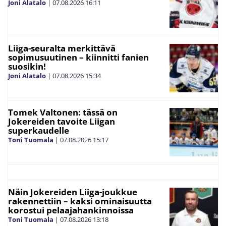
Joni Alatalo
|
07.08.2026
16:11
Liiga-seuralta merkittävä
sopimusuutinen – kiinnitti fanien
suosikin!
Joni Alatalo
|
07.08.2026
15:34
Tomek Valtonen: tässä on
Jokereiden tavoite Liigan
superkaudelle
Toni Tuomala
|
07.08.2026
15:17
Näin Jokereiden Liiga-joukkue
rakennettiin – kaksi ominaisuutta
korostui pelaajahankinnoissa
Toni Tuomala
|
07.08.2026
13:18