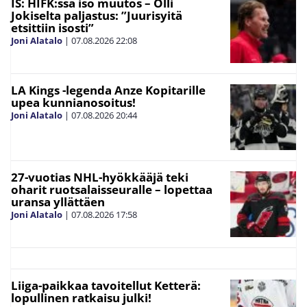
IS: HIFK:ssa iso muutos – Olli
Jokiselta paljastus: ”Juurisyitä
etsittiin isosti”
Joni Alatalo
|
07.08.2026
22:08
LA Kings -legenda Anze Kopitarille
upea kunnianosoitus!
Joni Alatalo
|
07.08.2026
20:44
27-vuotias NHL-hyökkääjä teki
oharit ruotsalaisseuralle – lopettaa
uransa yllättäen
Joni Alatalo
|
07.08.2026
17:58
Liiga-paikkaa tavoitellut Ketterä:
lopullinen ratkaisu julki!