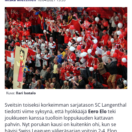
Kuva:
Ilari Isotalo
Sveitsin toiseksi korkeimman sarjatason SC Langenthal
tiedotti viime syksynä, että hyökkääjä
Eero Elo
teki
joukkueen kanssa tuolloin loppukauden kattavan
pahvin. Nyt porukan kausi on kuitenkin ohi, kun se
hävisi Swiss Leaguen välieräsarjan voitoin 2-4. Elon