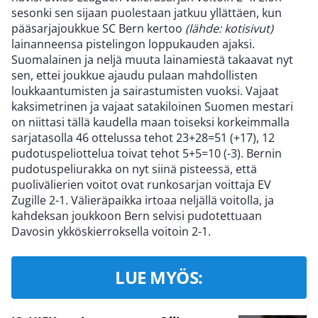
sesonki sen sijaan puolestaan jatkuu yllättäen, kun
pääsarjajoukkue SC Bern kertoo
(lähde: kotisivut)
lainanneensa pistelingon loppukauden ajaksi.
Suomalainen ja neljä muuta lainamiestä takaavat nyt
sen, ettei joukkue ajaudu pulaan mahdollisten
loukkaantumisten ja sairastumisten vuoksi. Vajaat
kaksimetrinen ja vajaat satakiloinen Suomen mestari
on niittasi tällä kaudella maan toiseksi korkeimmalla
sarjatasolla 46 ottelussa tehot 23+28=51 (+17), 12
pudotuspeliottelua toivat tehot 5+5=10 (-3). Bernin
pudotuspeliurakka on nyt siinä pisteessä, että
puolivälierien voitot ovat runkosarjan voittaja EV
Zugille 2-1. Välieräpaikka irtoaa neljällä voitolla, ja
kahdeksan joukkoon Bern selvisi pudotettuaan
Davosin ykköskierroksella voitoin 2-1.
LUE MYÖS: