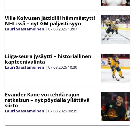
Ville Koivusen jättidiili hämmästytti
NHL:ssä – nyt GM paljasti syyn
Lauri Saastamoinen
|
07.08.2026
13:07
Liiga-seura jysäytti – historiallinen
kapteenivalinta
Lauri Saastamoinen
|
07.08.2026
10:30
Evander Kane voi tehdä rajun
ratkaisun – nyt pöydällä yllättävä
siirto
Lauri Saastamoinen
|
07.08.2026
09:35