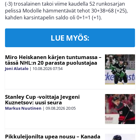
(-3) trosalainen takoi viime kaudella 52 runkosarjan
pelissä Modolle hämmentävät tehot 30+38=68 (+25),
kahden karsintapelin saldo oli 0+1=1 (+1).
LUE MYÖS:
Miro Heiskanen kärjen tuntumassa –
tässä NHL:n 20 parasta puolustajaa
Joni Alatalo
|
10.08.2026
07:54
Stanley Cup -voittaja Jevgeni
Kuznetsov: uusi seura
Markus Nuutinen
|
09.08.2026
20:05
Pikkuleijonilta upea nousu – Kanada