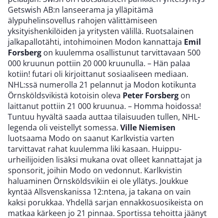
Getswish AB:n lanseerama ja ylläpitämä
älypuhelinsovellus rahojen välittämiseen
yksityishenkilöiden ja yritysten välillä. Ruotsalainen
jalkapallotähti, intohimoinen Modon kannattaja
Emil
Forsberg
on kuulemma osallistunut tarvittavaan 500
000 kruunun pottiin 20 000 kruunulla. – Hän palaa
kotiin! futari oli kirjoittanut sosiaaliseen mediaan.
NHL:ssä numerolla 21 pelannut ja Modon kotikunta
Örnsköldsvikistä kotoisin oleva
Peter Forsberg
on
laittanut pottiin 21 000 kruunua. – Homma hoidossa!
Tuntuu hyvältä saada auttaa tilaisuuden tullen, NHL-
legenda oli veistellyt somessa.
Ville Niemisen
luotsaama Modo on saanut Karlkvistia varten
tarvittavat rahat kuulemma liki kasaan. Huippu-
urheilijoiden lisäksi mukana ovat olleet kannattajat ja
sponsorit, joihin Modo on vedonnut. Karlkvistin
haluaminen Örnsköldsvikiin ei ole yllätys. Joukkue
kyntää Allsvenskanissa 12:ntena, ja takana on vain
kaksi porukkaa. Yhdellä sarjan ennakkosuosikeista on
matkaa kärkeen jo 21 pinnaa. Sportissa tehoitta jäänyt