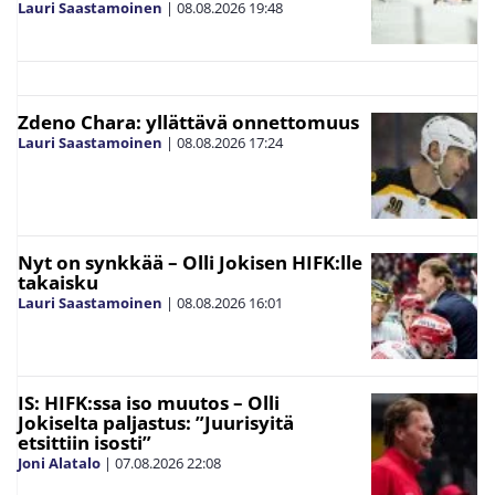
Lauri Saastamoinen
|
08.08.2026
19:48
Zdeno Chara: yllättävä onnettomuus
Lauri Saastamoinen
|
08.08.2026
17:24
Nyt on synkkää – Olli Jokisen HIFK:lle
takaisku
Lauri Saastamoinen
|
08.08.2026
16:01
IS: HIFK:ssa iso muutos – Olli
Jokiselta paljastus: ”Juurisyitä
etsittiin isosti”
Joni Alatalo
|
07.08.2026
22:08