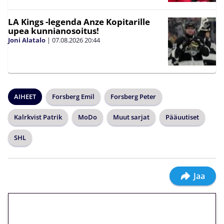
LA Kings -legenda Anze Kopitarille
upea kunnianosoitus!
Joni Alatalo
|
07.08.2026
20:44
AIHEET
Forsberg Emil
Forsberg Peter
Kalrkvist Patrik
MoDo
Muut sarjat
Pääuutiset
SHL
Jaa
🎁 Huipputarjous jatkuu: 10