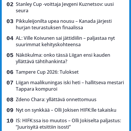
Stanley Cup -voittaja Jevgeni Kuznetsov: uusi
seura
Pikkuleijonilta upea nousu – Kanada järjesti
hurjan teurastuksen finaalissa
AL: Ville Koivunen sai jättidiilin – paljastaa nyt
suurimmat kehityskohteensa
Näkökulma: onko tässä Liigan ensi kauden
yllättävä tähtihankinta?
Tampere Cup 2026: Tulokset
Liigan maalikuningas iski heti – hallitseva mestari
Tappara kompuroi
Zdeno Chara: yllättävä onnettomuus
Nyt on synkkää – Olli Jokisen HIFK:lle takaisku
IS: HIFK:ssa iso muutos – Olli Jokiselta paljastus:
”Juurisyitä etsittiin isosti”