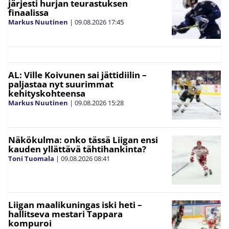
järjesti hurjan teurastuksen
finaalissa
Markus Nuutinen
|
09.08.2026
17:45
AL: Ville Koivunen sai jättidiilin –
paljastaa nyt suurimmat
kehityskohteensa
Markus Nuutinen
|
09.08.2026
15:28
Näkökulma: onko tässä Liigan ensi
kauden yllättävä tähtihankinta?
Toni Tuomala
|
09.08.2026
08:41
Liigan maalikuningas iski heti –
hallitseva mestari Tappara
kompuroi