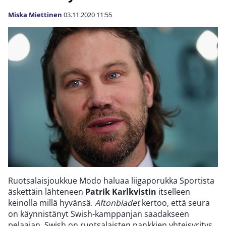
Miska Miettinen
03.11.2020
11:55
Ruotsalaisjoukkue Modo haluaa liigaporukka Sportista
äskettäin lähteneen
Patrik Karlkvistin
itselleen
keinolla millä hyvänsä.
Aftonbladet
kertoo, että seura
on käynnistänyt Swish-kamppanjan saadakseen
pelaajan. Swish on ruotsalaisten pankkien yhteisyritys