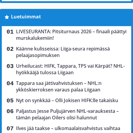
Luetuimmat
LIVESEURANTA: Pitsiturnaus 2026 – finaali päättyi
murskalukemiin!
Käänne kulisseissa: Liiga-seura repimässä
pelaajasopimuksen
Urheilucast: HIFK, Tappara, TPS vai Kärpät? NHL-
hyökkääjä tulossa Liigaan
Tappara saa jättivahvistuksen – NHL:n
ykköskierroksen varaus palaa Liigaan
Nyt on synkkää – Olli Jokisen HIFK:lle takaisku
Paljastus Jesse Puljujärven NHL-varauksesta –
tämän pelaajan Oilers olisi halunnut
Ilves jää taakse – ulkomaalaisvahvistus vaihtaa