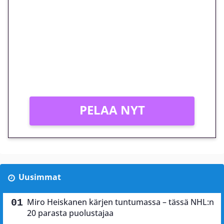
euron kierrätysvapaa
megakierros Reactoonz-
peliin – vain 1 eurolla!
Peli: Reactoonz
Vain uusille asiakkaille!
PELAA NYT
Uusimmat
Miro Heiskanen kärjen tuntumassa – tässä NHL:n
20 parasta puolustajaa