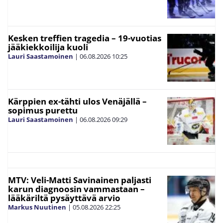
Kesken treffien tragedia – 19-vuotias
jääkiekkoilija kuoli
Lauri Saastamoinen
|
06.08.2026
10:25
Kärppien ex-tähti ulos Venäjällä –
sopimus purettu
Lauri Saastamoinen
|
06.08.2026
09:29
MTV: Veli-Matti Savinainen paljasti
karun diagnoosin vammastaan –
lääkäriltä pysäyttävä arvio
Markus Nuutinen
|
05.08.2026
22:25