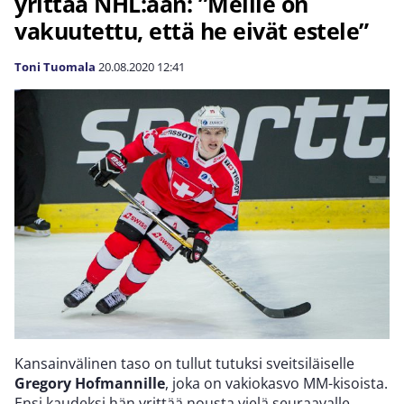
yrittää NHL:ään: ”Meille on
vakuutettu, että he eivät estele”
Toni Tuomala
20.08.2020
12:41
Kansainvälinen taso on tullut tutuksi sveitsiläiselle
Gregory Hofmannille
, joka on vakiokasvo MM-kisoista.
Ensi kaudeksi hän yrittää nousta vielä seuraavalle