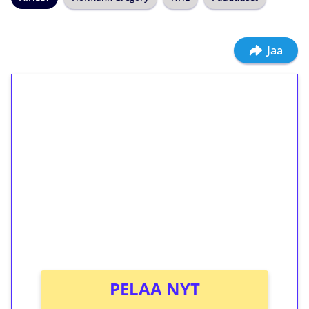
Jaa
1€ = 10€ arvosta
ilmaiskierroksia ilman
kierrätystä!
Talleta 1€
Saat heti 50 ilmaiskierrosta Tuohi 1000 -
peliin (arvo 0,20€ per kierros)!
Ei kierrätysvaatimusta!
PELAA NYT