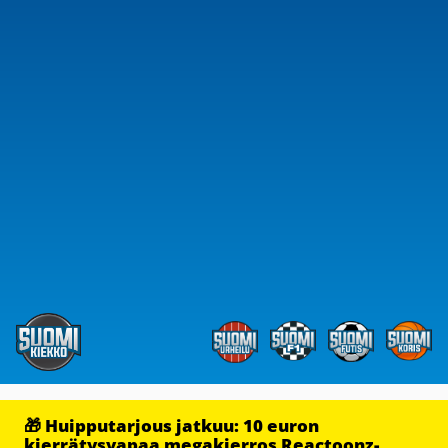
🎁 Huipputarjous jatkuu: 10 euron
kierrätysvapaa megakierros Reactoonz-