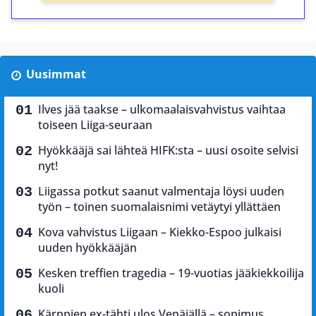
Uusimmat
Ilves jää taakse – ulkomaalaisvahvistus vaihtaa
toiseen Liiga-seuraan
Hyökkääjä sai lähteä HIFK:sta – uusi osoite selvisi
nyt!
Liigassa potkut saanut valmentaja löysi uuden
työn – toinen suomalaisnimi vetäytyi yllättäen
Kova vahvistus Liigaan – Kiekko-Espoo julkaisi
uuden hyökkääjän
Kesken treffien tragedia – 19-vuotias jääkiekkoilija
kuoli
Kärppien ex-tähti ulos Venäjällä – sopimus