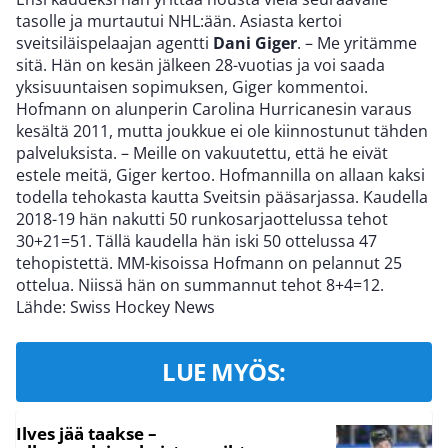
tasolle ja murtautui NHL:ään. Asiasta kertoi
sveitsiläispelaajan agentti
Dani Giger
. – Me yritämme
sitä. Hän on kesän jälkeen 28-vuotias ja voi saada
yksisuuntaisen sopimuksen, Giger kommentoi.
Hofmann on alunperin Carolina Hurricanesin varaus
kesältä 2011, mutta joukkue ei ole kiinnostunut tähden
palveluksista. – Meille on vakuutettu, että he eivät
estele meitä, Giger kertoo. Hofmannilla on allaan kaksi
todella tehokasta kautta Sveitsin pääsarjassa. Kaudella
2018-19 hän nakutti 50 runkosarjaottelussa tehot
30+21=51. Tällä kaudella hän iski 50 ottelussa 47
tehopistettä. MM-kisoissa Hofmann on pelannut 25
ottelua. Niissä hän on summannut tehot 8+4=12.
Lähde: Swiss Hockey News
LUE MYÖS:
Ilves jää taakse –