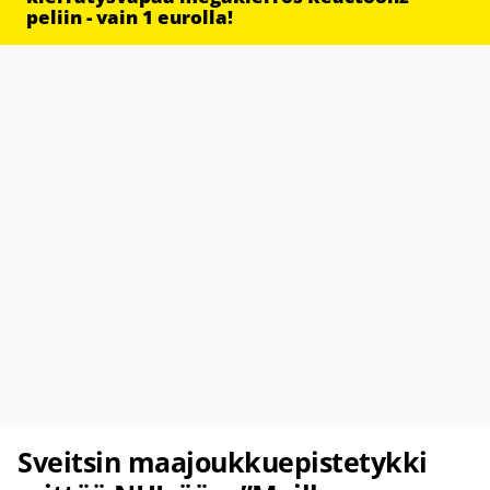
peliin - vain 1 eurolla!
Sveitsin maajoukkuepistetykki