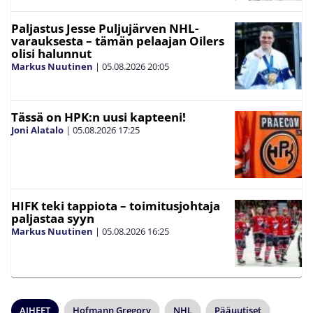
Paljastus Jesse Puljujärven NHL-
varauksesta – tämän pelaajan Oilers
olisi halunnut
Markus Nuutinen
|
05.08.2026
20:05
Tässä on HPK:n uusi kapteeni!
Joni Alatalo
|
05.08.2026
17:25
HIFK teki tappiota – toimitusjohtaja
paljastaa syyn
Markus Nuutinen
|
05.08.2026
16:25
AIHEET
Hofmann Gregory
NHL
Pääuutiset