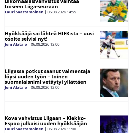
ulkomaalaisvahvistus vaihtaa
toiseen Liiga-seuraan
Lauri Saastamoinen
|
06.08.2026
14:55
Hyökkääjä sai lähteä HIFK:sta – uusi
osoite selvisi nyt!
Joni Alatalo
|
06.08.2026
13:00
Liigassa potkut saanut valmentaja
löysi uuden työn – toinen
suomalaisnimi vetäytyi yllättäen
Joni Alatalo
|
06.08.2026
12:00
Kova vahvistus Liigaan – Kiekko-
Espoo julkaisi uuden hyökkääjän
Lauri Saastamoinen
|
06.08.2026
11:00