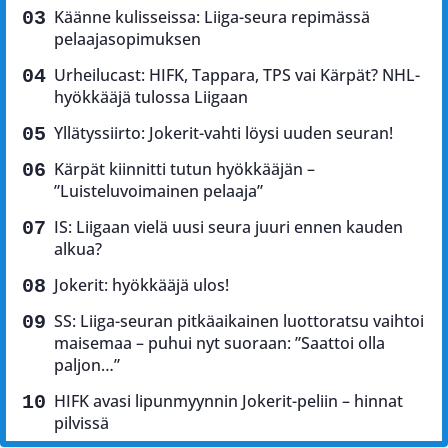
Käänne kulisseissa: Liiga-seura repimässä
pelaajasopimuksen
Urheilucast: HIFK, Tappara, TPS vai Kärpät? NHL-
hyökkääjä tulossa Liigaan
Yllätyssiirto: Jokerit-vahti löysi uuden seuran!
Kärpät kiinnitti tutun hyökkääjän –
”Luisteluvoimainen pelaaja”
IS: Liigaan vielä uusi seura juuri ennen kauden
alkua?
Jokerit: hyökkääjä ulos!
SS: Liiga-seuran pitkäaikainen luottoratsu vaihtoi
maisemaa – puhui nyt suoraan: ”Saattoi olla
paljon…”
HIFK avasi lipunmyynnin Jokerit-peliin – hinnat
pilvissä