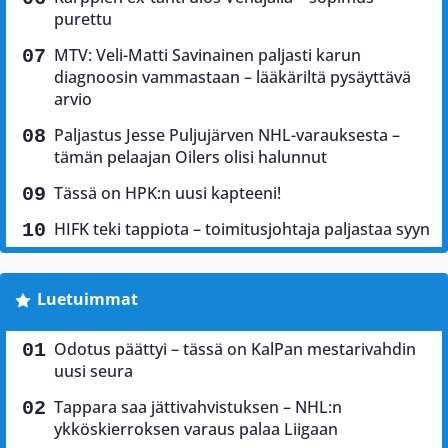
purettu
MTV: Veli-Matti Savinainen paljasti karun
diagnoosin vammastaan – lääkäriltä pysäyttävä
arvio
Paljastus Jesse Puljujärven NHL-varauksesta –
tämän pelaajan Oilers olisi halunnut
Tässä on HPK:n uusi kapteeni!
HIFK teki tappiota – toimitusjohtaja paljastaa syyn
Luetuimmat
Odotus päättyi – tässä on KalPan mestarivahdin
uusi seura
Tappara saa jättivahvistuksen – NHL:n
ykköskierroksen varaus palaa Liigaan