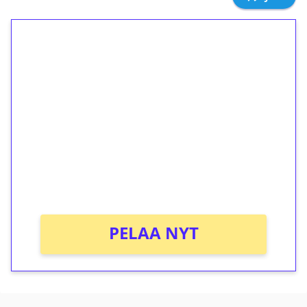
1€ = 10€ arvosta
ilmaiskierroksia ilman
kierrätystä!
Talleta 1€
Saat heti 50 ilmaiskierrosta Tuohi 1000 -
peliin (arvo 0,20€ per kierros)!
Ei kierrätysvaatimusta!
PELAA NYT