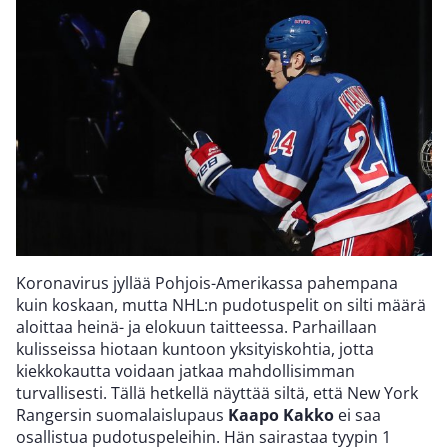
Koronavirus jyllää Pohjois-Amerikassa pahempana
kuin koskaan, mutta NHL:n pudotuspelit on silti määrä
aloittaa heinä- ja elokuun taitteessa. Parhaillaan
kulisseissa hiotaan kuntoon yksityiskohtia, jotta
kiekkokautta voidaan jatkaa mahdollisimman
turvallisesti. Tällä hetkellä näyttää siltä, että New York
Rangersin suomalaislupaus
Kaapo Kakko
ei saa
osallistua pudotuspeleihin. Hän sairastaa tyypin 1