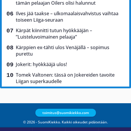
tämän pelaajan Oilers olisi halunnut
Ilves jää taakse – ulkomaalaisvahvistus vaihtaa
toiseen Liiga-seuraan
Kärpät kiinnitti tutun hyökkääjän –
”Luisteluvoimainen pelaaja”
Kärppien ex-tähti ulos Venäjällä – sopimus
purettu
Jokerit: hyökkääjä ulos!
Tomek Valtonen: tässä on Jokereiden tavoite
Liigan superkaudelle
toimitus@suomikiekko.com
© 2026 - SuomiKiekko. Kaikki oikeudet pidätetään.