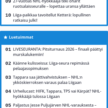
27-vuotias NHL-hyökkääjä teki oharit
ruotsalaisseuralle – lopettaa uransa yllättäen
Liiga-paikkaa tavoitellut Ketterä: lopullinen
ratkaisu julki!
Luetuimmat
LIVESEURANTA: Pitsiturnaus 2026 – finaali päättyi
murskalukemiin!
Käänne kulisseissa: Liiga-seura repimässä
pelaajasopimuksen
Tappara saa jättivahvistuksen – NHL:n
ykköskierroksen varaus palaa Liigaan
Urheilucast: HIFK, Tappara, TPS vai Kärpät? NHL-
hyökkääjä tulossa Liigaan
Paljastus Jesse Puljujärven NHL-varauksesta –