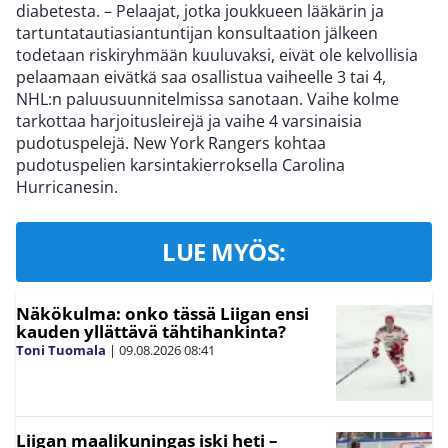
diabetesta. – Pelaajat, jotka joukkueen lääkärin ja
tartuntatautiasiantuntijan konsultaation jälkeen
todetaan riskiryhmään kuuluvaksi, eivät ole kelvollisia
pelaamaan eivätkä saa osallistua vaiheelle 3 tai 4,
NHL:n paluusuunnitelmissa sanotaan. Vaihe kolme
tarkottaa harjoitusleirejä ja vaihe 4 varsinaisia
pudotuspelejä. New York Rangers kohtaa
pudotuspelien karsintakierroksella Carolina
Hurricanesin.
LUE MYÖS:
Näkökulma: onko tässä Liigan ensi
kauden yllättävä tähtihankinta?
Toni Tuomala
|
09.08.2026
08:41
Liigan maalikuningas iski heti –