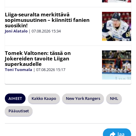
Liiga-seuralta merkittävä
sopimusuutinen – kiinnitti fanien
suosikin!
Joni Alatalo
|
07.08.2026
15:34
Tomek Valtonen: tässä on
Jokereiden tavoite Liigan
superkaudelle
Toni Tuomala
|
07.08.2026
15:17
AIHEET
Kakko Kaapo
New York Rangers
NHL
Pääuutiset
Jaa