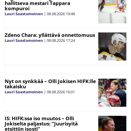
hallitseva mestari Tappara
kompuroi
Lauri Saastamoinen
|
08.08.2026
19:48
Zdeno Chara: yllättävä onnettomuus
Lauri Saastamoinen
|
08.08.2026
17:24
Nyt on synkkää – Olli Jokisen HIFK:lle
takaisku
Lauri Saastamoinen
|
08.08.2026
16:01
IS: HIFK:ssa iso muutos – Olli
Jokiselta paljastus: ”Juurisyitä
etsittiin isosti”