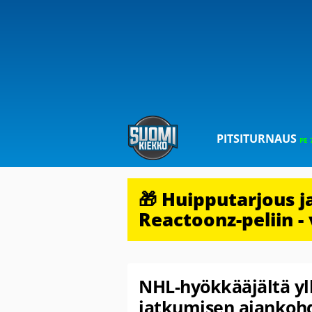
PITSITURNAUS
PE 
🎁 Huipputarjous 
Reactoonz-peliin - 
NHL-hyökkääjältä yll
jatkumisen ajankoh