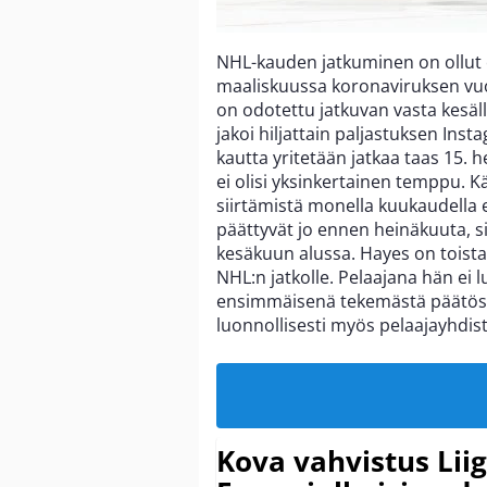
NHL-kauden jatkuminen on ollut ep
maaliskuussa koronaviruksen vu
on odotettu jatkuvan vasta kesäll
jakoi hiljattain paljastuksen In
kautta yritetään jatkaa taas 15.
ei olisi yksinkertainen temppu. 
siirtämistä monella kuukaudella
päättyvät jo ennen heinäkuuta, si
kesäkuun alussa. Hayes on toista
NHL:n jatkolle. Pelaajana hän ei 
ensimmäisenä tekemästä päätöstä,
luonnollisesti myös pelaajayhdi
Kova vahvistus Lii