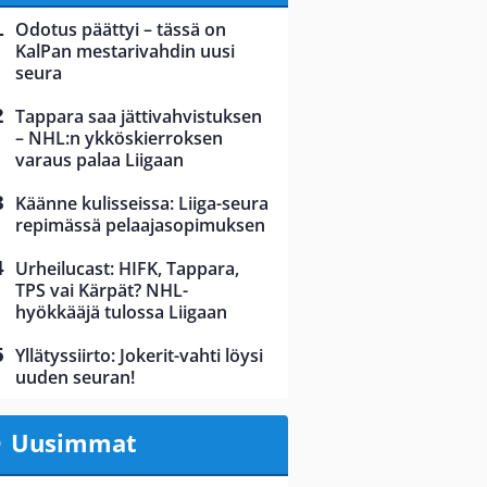
Odotus päättyi – tässä on
KalPan mestarivahdin uusi
seura
Tappara saa jättivahvistuksen
– NHL:n ykköskierroksen
varaus palaa Liigaan
Käänne kulisseissa: Liiga-seura
repimässä pelaajasopimuksen
Urheilucast: HIFK, Tappara,
TPS vai Kärpät? NHL-
hyökkääjä tulossa Liigaan
Yllätyssiirto: Jokerit-vahti löysi
uuden seuran!
Uusimmat