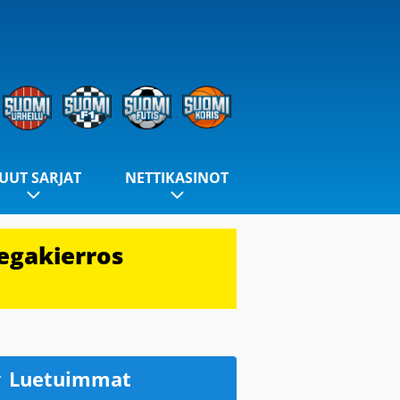
UUT SARJAT
NETTIKASINOT
egakierros
Luetuimmat