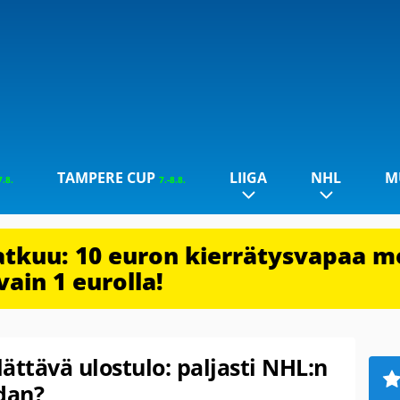
TAMPERE CUP
LIIGA
NHL
M
7.8.
7.-8.8.
jatkuu: 10 euron kierrätysvapaa m
vain 1 eurolla!
ättävä ulostulo: paljasti NHL:n
dan?