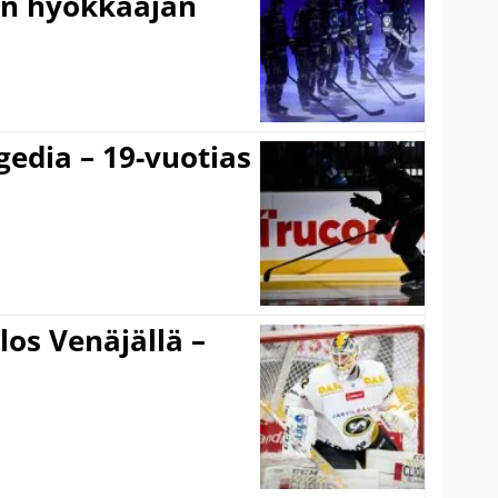
en hyökkääjän
gedia – 19-vuotias
los Venäjällä –