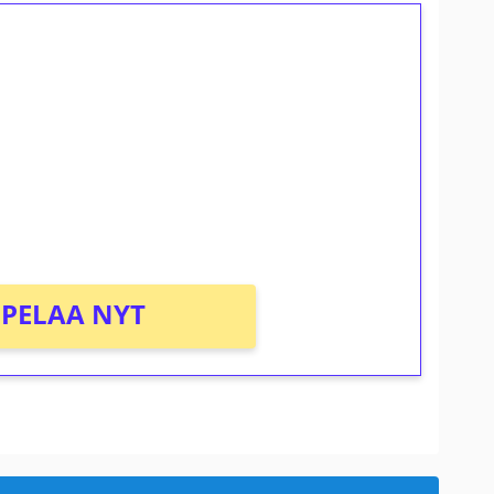
ilmaiskierroksia ilman
osta Tuohi 1000 -peliin (arvo 0,20€ per
PELAA NYT