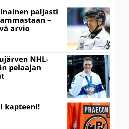
inainen paljasti
 vammastaan –
vä arvio
jujärven NHL-
än pelaajan
ut
i kapteeni!