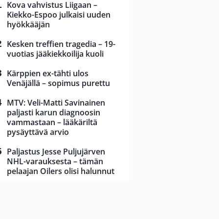
Kova vahvistus Liigaan –
Kiekko-Espoo julkaisi uuden
hyökkääjän
Kesken treffien tragedia – 19-
vuotias jääkiekkoilija kuoli
Kärppien ex-tähti ulos
Venäjällä – sopimus purettu
MTV: Veli-Matti Savinainen
paljasti karun diagnoosin
vammastaan – lääkäriltä
pysäyttävä arvio
Paljastus Jesse Puljujärven
NHL-varauksesta – tämän
pelaajan Oilers olisi halunnut