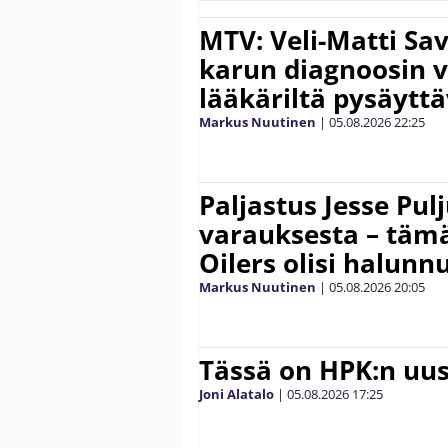
MTV: Veli-Matti Sav
karun diagnoosin
lääkäriltä pysäyttä
Markus Nuutinen
|
05.08.2026
22:25
Paljastus Jesse Pul
varauksesta – täm
Oilers olisi halunn
Markus Nuutinen
|
05.08.2026
20:05
Tässä on HPK:n uus
Joni Alatalo
|
05.08.2026
17:25