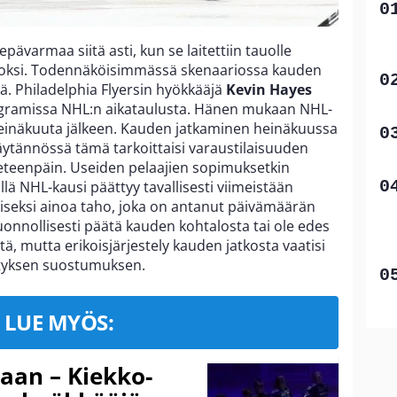
ävarmaa siitä asti, kun se laitettiin tauolle
oksi. Todennäköisimmässä skenaariossa kauden
ä. Philadelphia Flyersin hyökkääjä
Kevin Hayes
stagramissa NHL:n aikataulusta. Hänen mukaan NHL-
 heinäkuuta jälkeen. Kauden jatkaminen heinäkuussa
Käytännössä tämä tarkoittaisi varaustilaisuuden
 eteenpäin. Useiden pelaajien sopimuksetkin
llä NHL-kausi päättyy tavallisesti viimeistään
iseksi ainoa taho, joka on antanut päivämäärän
luonnollisesti päätä kauden kohtalosta tai ole edes
 mutta erikoisjärjestely kauden jatkosta vaatisi
styksen suostumuksen.
LUE MYÖS:
gaan – Kiekko-