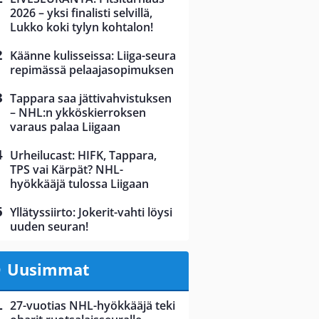
2026 – yksi finalisti selvillä,
Lukko koki tylyn kohtalon!
Käänne kulisseissa: Liiga-seura
repimässä pelaajasopimuksen
Tappara saa jättivahvistuksen
– NHL:n ykköskierroksen
varaus palaa Liigaan
Urheilucast: HIFK, Tappara,
TPS vai Kärpät? NHL-
hyökkääjä tulossa Liigaan
Yllätyssiirto: Jokerit-vahti löysi
uuden seuran!
Uusimmat
27-vuotias NHL-hyökkääjä teki