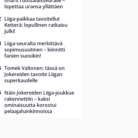
oharit ruotsalaisseuralle –
lopettaa uransa yllättäen
Liiga-paikkaa tavoitellut
Ketterä: lopullinen ratkaisu
julki!
Liiga-seuralta merkittävä
sopimusuutinen – kiinnitti
fanien suosikin!
Tomek Valtonen: tässä on
Jokereiden tavoite Liigan
superkaudelle
Näin Jokereiden Liiga-joukkue
rakennettiin – kaksi
ominaisuutta korostui
pelaajahankinnoissa