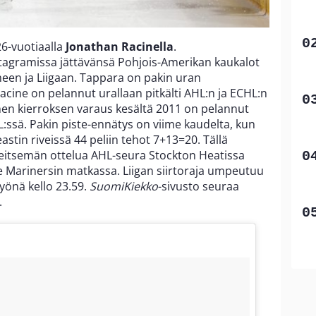
26-vuotiaalla
Jonathan Racinella
.
stagramissa jättävänsä Pohjois-Amerikan kaukalot
en ja Liigaan. Tappara on pakin uran
cine on pelannut urallaan pitkälti AHL:n ja ECHL:n
nen kierroksen varaus kesältä 2011 on pelannut
:ssä. Pakin piste-ennätys on viime kaudelta, kun
tin riveissä 44 peliin tehot 7+13=20. Tällä
 seitsemän ottelua AHL-seura Stockton Heatissa
e Marinersin matkassa. Liigan siirtoraja umpeutuu
yönä kello 23.59.
SuomiKiekko
-sivusto seuraa
.