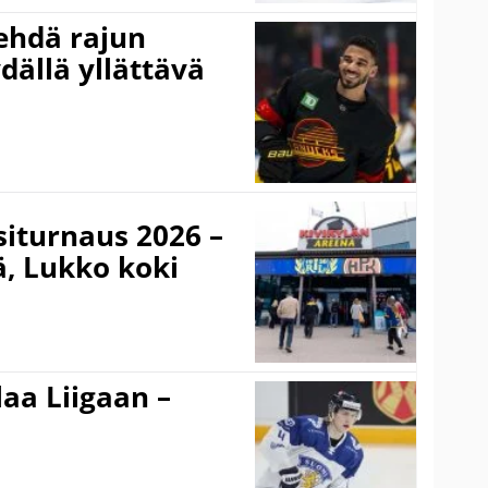
ehdä rajun
dällä yllättävä
iturnaus 2026 –
lä, Lukko koki
aa Liigaan –