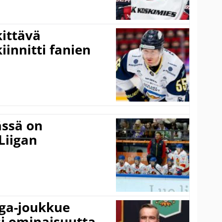
kittävä
innitti fanien
ässä on
Liigan
iga-joukkue
si ominaisuutta