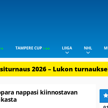
TAMPERE CUP
LIIGA
NHL
M
7.8.
7.-8.8.
iturnaus 2026 – Lukon turnauksel
para nappasi kiinnostavan
ikasta