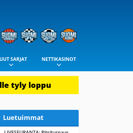
UUT SARJAT
NETTIKASINOT
le tyly loppu
Luetuimmat
LIVESEURANTA: Pitsiturnaus