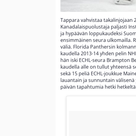
Tappara vahvistaa takalinjojaan 
Kanadalaispuolustaja paljasti In
ja hypäävän loppukaudeksi Suome
ensimmäinen seura ulkomailla. Ra
väliä. Florida Panthersin kolman
kaudella 2013-14 yhden pelin NHL
hän iski ECHL-seura Brampton Beas
kaudella alle on tullut yhteensä
sekä 15 peliä ECHL-joukkue Main
lauantain ja sunnuntain välisenä 
päivän tapahtumia hetki hetkeltä