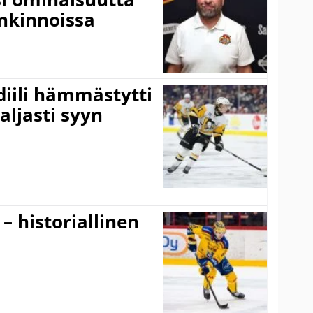
nkinnoissa
idiili hämmästytti
aljasti syyn
 – historiallinen