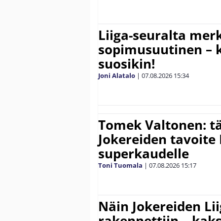
Liiga-seuralta mer
sopimusuutinen – ki
suosikin!
Joni Alatalo
|
07.08.2026
15:34
Tomek Valtonen: t
Jokereiden tavoite 
superkaudelle
Toni Tuomala
|
07.08.2026
15:17
Näin Jokereiden Li
rakennettiin – kak