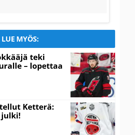
LUE MYÖS:
kkääjä teki
uralle – lopettaa
tellut Ketterä:
julki!