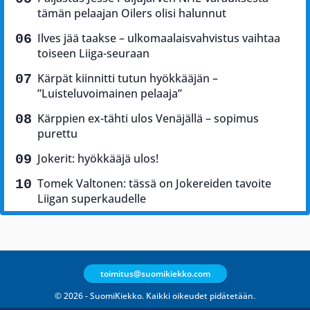
tämän pelaajan Oilers olisi halunnut
Ilves jää taakse – ulkomaalaisvahvistus vaihtaa
toiseen Liiga-seuraan
Kärpät kiinnitti tutun hyökkääjän –
”Luisteluvoimainen pelaaja”
Kärppien ex-tähti ulos Venäjällä – sopimus
purettu
Jokerit: hyökkääjä ulos!
Tomek Valtonen: tässä on Jokereiden tavoite
Liigan superkaudelle
toimitus@suomikiekko.com
© 2026 - SuomiKiekko. Kaikki oikeudet pidätetään.