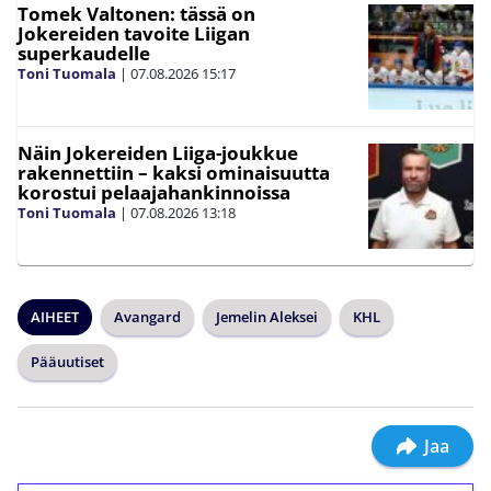
Tomek Valtonen: tässä on
Jokereiden tavoite Liigan
superkaudelle
Toni Tuomala
|
07.08.2026
15:17
Näin Jokereiden Liiga-joukkue
rakennettiin – kaksi ominaisuutta
korostui pelaajahankinnoissa
Toni Tuomala
|
07.08.2026
13:18
AIHEET
Avangard
Jemelin Aleksei
KHL
Pääuutiset
Jaa