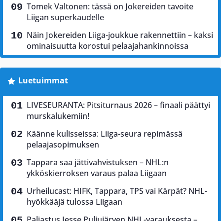
Tomek Valtonen: tässä on Jokereiden tavoite
Liigan superkaudelle
Näin Jokereiden Liiga-joukkue rakennettiin – kaksi
ominaisuutta korostui pelaajahankinnoissa
Luetuimmat
LIVESEURANTA: Pitsiturnaus 2026 – finaali päättyi
murskalukemiin!
Käänne kulisseissa: Liiga-seura repimässä
pelaajasopimuksen
Tappara saa jättivahvistuksen – NHL:n
ykköskierroksen varaus palaa Liigaan
Urheilucast: HIFK, Tappara, TPS vai Kärpät? NHL-
hyökkääjä tulossa Liigaan
Paljastus Jesse Puljujärven NHL-varauksesta –