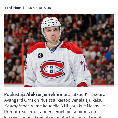
Toni Pönniö
02.09.2018
07:30
Puolustaja
Aleksei Jemelinin
ura jatkuu KHL-seura
Avangard Omskin riveissä, kertoo venäläisjulkaisu
Championat
. Viime kaudella NHL-joukkue Nashville
Predatorsia edustaneen Jemelinin sopimus on
kaksivuotinen. 32-vuotias puolustaja on pelannut