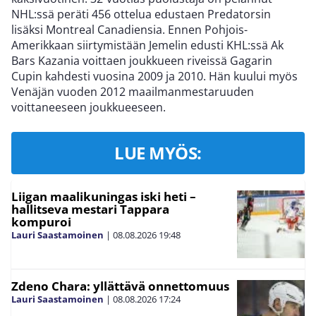
NHL:ssä peräti 456 ottelua edustaen Predatorsin
lisäksi Montreal Canadiensia. Ennen Pohjois-
Amerikkaan siirtymistään Jemelin edusti KHL:ssä Ak
Bars Kazania voittaen joukkueen riveissä Gagarin
Cupin kahdesti vuosina 2009 ja 2010. Hän kuului myös
Venäjän vuoden 2012 maailmanmestaruuden
voittaneeseen joukkueeseen.
LUE MYÖS:
Liigan maalikuningas iski heti –
hallitseva mestari Tappara
kompuroi
Lauri Saastamoinen
|
08.08.2026
19:48
Zdeno Chara: yllättävä onnettomuus
Lauri Saastamoinen
|
08.08.2026
17:24