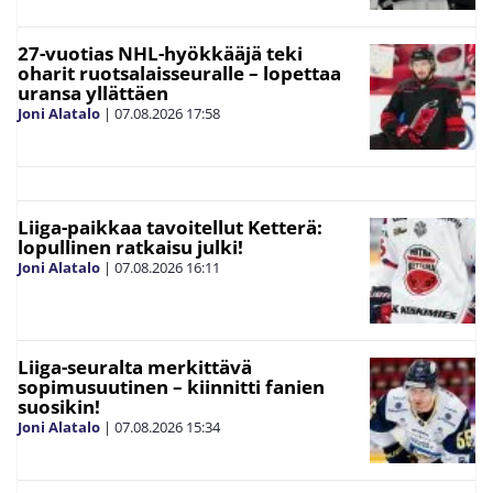
27-vuotias NHL-hyökkääjä teki
oharit ruotsalaisseuralle – lopettaa
uransa yllättäen
Joni Alatalo
|
07.08.2026
17:58
Liiga-paikkaa tavoitellut Ketterä:
lopullinen ratkaisu julki!
Joni Alatalo
|
07.08.2026
16:11
Liiga-seuralta merkittävä
sopimusuutinen – kiinnitti fanien
suosikin!
Joni Alatalo
|
07.08.2026
15:34