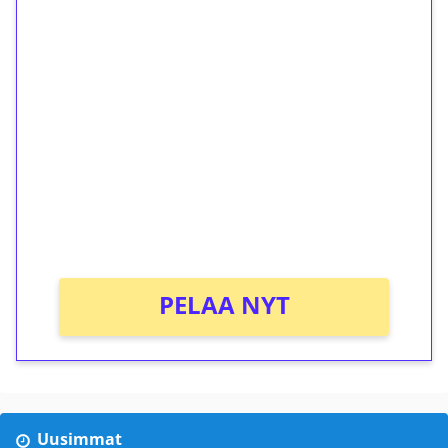
1€ = 10€ arvosta
ilmaiskierroksia ilman
kierrätystä!
Talleta 1€
Saat heti 50 ilmaiskierrosta Tuohi 1000 -
peliin (arvo 0,20€ per kierros)!
Ei kierrätysvaatimusta!
PELAA NYT
Uusimmat