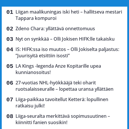
Liigan maalikuningas iski heti – hallitseva mestari
Tappara kompuroi
Zdeno Chara: yllättävä onnettomuus
Nyt on synkkää – Olli Jokisen HIFK:lle takaisku
IS: HIFK:ssa iso muutos – Olli Jokiselta paljastus:
”Juurisyitä etsittiin isosti”
LA Kings -legenda Anze Kopitarille upea
kunnianosoitus!
27-vuotias NHL-hyökkääjä teki oharit
ruotsalaisseuralle – lopettaa uransa yllättäen
Liiga-paikkaa tavoitellut Ketterä: lopullinen
ratkaisu julki!
Liiga-seuralta merkittävä sopimusuutinen –
kiinnitti fanien suosikin!