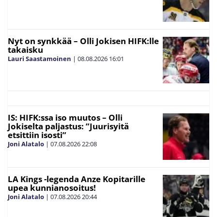
Nyt on synkkää – Olli Jokisen HIFK:lle
takaisku
Lauri Saastamoinen
|
08.08.2026
16:01
IS: HIFK:ssa iso muutos – Olli
Jokiselta paljastus: ”Juurisyitä
etsittiin isosti”
Joni Alatalo
|
07.08.2026
22:08
LA Kings -legenda Anze Kopitarille
upea kunnianosoitus!
Joni Alatalo
|
07.08.2026
20:44