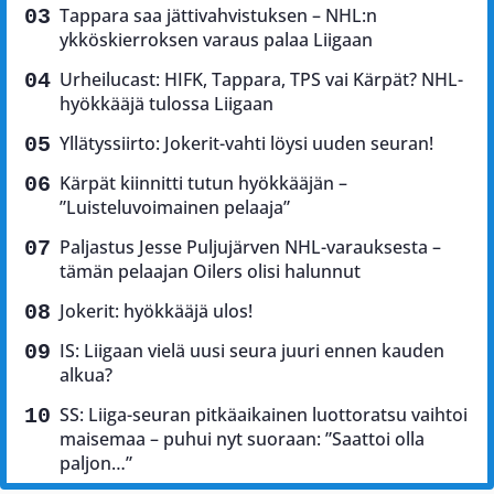
Tappara saa jättivahvistuksen – NHL:n
ykköskierroksen varaus palaa Liigaan
Urheilucast: HIFK, Tappara, TPS vai Kärpät? NHL-
hyökkääjä tulossa Liigaan
Yllätyssiirto: Jokerit-vahti löysi uuden seuran!
Kärpät kiinnitti tutun hyökkääjän –
”Luisteluvoimainen pelaaja”
Paljastus Jesse Puljujärven NHL-varauksesta –
tämän pelaajan Oilers olisi halunnut
Jokerit: hyökkääjä ulos!
IS: Liigaan vielä uusi seura juuri ennen kauden
alkua?
SS: Liiga-seuran pitkäaikainen luottoratsu vaihtoi
maisemaa – puhui nyt suoraan: ”Saattoi olla
paljon…”