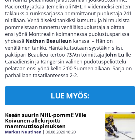
Pacioretty jatkaa. Jemelin oli NHL:n viidenneksi eniten
taklauksia runkosarjassa pommittanut puolustaja 241
niitillään. Venäläiseksi tankiksi kutsuttu ja hirmuisista
pommeistaan tunnettu venäläispuolustaja aloittaa
ensi yönä Montrealin kolmannessa puolustusparissa
yhdessä
Nathan Beaulieun
kanssa. – Hän on
venäläinen tankki. Häntä kutsutaan syystäkin siksi,
pakkipari Beaulieu kertoo
TSN
:n toimittaja
John Lu
:lle
Canadiensin ja Rangersin välinen pudotuspeliottelu
pelataan ensi yönä kello 2:00 Suomen aikaan. Sarja on
parhaillaan tasatilanteessa 2-2.
LUE MYÖS:
Kesän suurin NHL-pommi! Ville
Koivunen allekirjoitti
mammuttisopimuksen
Markus Nuutinen
|
06.08.2026
18:20