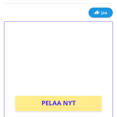
Jaa
1€ = 10€ arvosta
ilmaiskierroksia ilman
kierrätystä!
Talleta 1€
Saat heti 50 ilmaiskierrosta Tuohi 1000 -
peliin (arvo 0,20€ per kierros)!
Ei kierrätysvaatimusta!
PELAA NYT