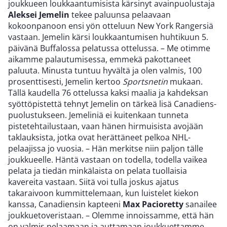
joukkueen loukkaantumisista kärsinyt avainpuolustaja
Aleksei Jemelin
tekee paluunsa pelaavaan
kokoonpanoon ensi yön otteluun New York Rangersiä
vastaan. Jemelin kärsi loukkaantumisen huhtikuun 5.
päivänä Buffalossa pelatussa ottelussa. – Me otimme
aikamme palautumisessa, emmekä pakottaneet
paluuta. Minusta tuntuu hyvältä ja olen valmis, 100
prosenttisesti, Jemelin kertoo
Sportsnetin
mukaan.
Tällä kaudella 76 ottelussa kaksi maalia ja kahdeksan
syöttöpistettä tehnyt Jemelin on tärkeä lisä Canadiens-
puolustukseen. Jemeliniä ei kuitenkaan tunneta
pistetehtailustaan, vaan hänen hirmuisista avojään
taklauksista, jotka ovat herättäneet pelkoa NHL-
pelaajissa jo vuosia. – Hän merkitse niin paljon tälle
joukkueelle. Häntä vastaan on todella, todella vaikea
pelata ja tiedän minkälaista on pelata tuollaisia
kavereita vastaan. Siitä voi tulla joskus ajatus
takaraivoon kummittelemaan, kun luistelet kiekon
kanssa, Canadiensin kapteeni
Max Pacioretty
sanailee
joukkuetoveristaan. – Olemme innoissamme, että hän
on valmis pelaamaan ja auttamaan joukkuettamme,