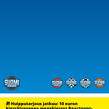
🎁 Huipputarjous jatkuu: 10 euron
kierrätysvapaa megakierros Reactoonz-