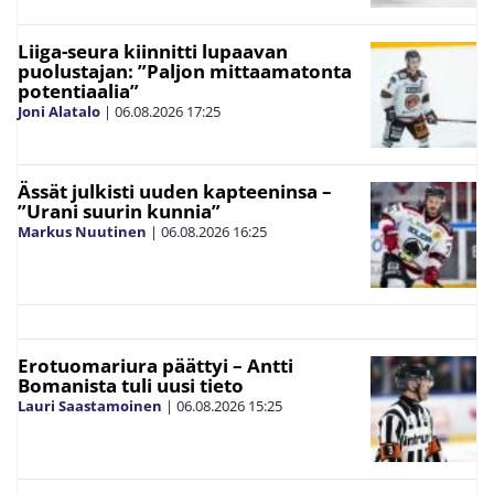
Liiga-seura kiinnitti lupaavan
puolustajan: ”Paljon mittaamatonta
potentiaalia”
Joni Alatalo
|
06.08.2026
17:25
Ässät julkisti uuden kapteeninsa –
”Urani suurin kunnia”
Markus Nuutinen
|
06.08.2026
16:25
Erotuomariura päättyi – Antti
Bomanista tuli uusi tieto
Lauri Saastamoinen
|
06.08.2026
15:25