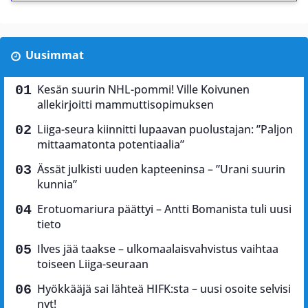
Uusimmat
Kesän suurin NHL-pommi! Ville Koivunen
allekirjoitti mammuttisopimuksen
Liiga-seura kiinnitti lupaavan puolustajan: ”Paljon
mittaamatonta potentiaalia”
Ässät julkisti uuden kapteeninsa – ”Urani suurin
kunnia”
Erotuomariura päättyi – Antti Bomanista tuli uusi
tieto
Ilves jää taakse – ulkomaalaisvahvistus vaihtaa
toiseen Liiga-seuraan
Hyökkääjä sai lähteä HIFK:sta – uusi osoite selvisi
nyt!