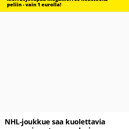
peliin - vain 1 eurolla!
NHL-joukkue saa kuolettavia