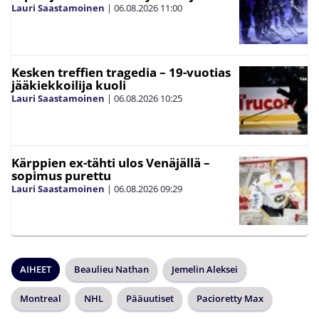
Lauri Saastamoinen
|
06.08.2026
11:00
Kesken treffien tragedia – 19-vuotias
jääkiekkoilija kuoli
Lauri Saastamoinen
|
06.08.2026
10:25
Kärppien ex-tähti ulos Venäjällä –
sopimus purettu
Lauri Saastamoinen
|
06.08.2026
09:29
AIHEET
Beaulieu Nathan
Jemelin Aleksei
Montreal
NHL
Pääuutiset
Pacioretty Max