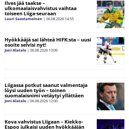
Ilves jää taakse –
ulkomaalaisvahvistus vaihtaa
toiseen Liiga-seuraan
Lauri Saastamoinen
|
06.08.2026
14:55
Hyökkääjä sai lähteä HIFK:sta – uusi
osoite selvisi nyt!
Joni Alatalo
|
06.08.2026
13:00
Liigassa potkut saanut valmentaja
löysi uuden työn – toinen
suomalaisnimi vetäytyi yllättäen
Joni Alatalo
|
06.08.2026
12:00
Kova vahvistus Liigaan – Kiekko-
Espoo julkaisi uuden hyökkääjän