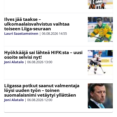
Ilves jää taakse –
ulkomaalaisvahvistus vaihtaa
toiseen Liiga-seuraan
Lauri Saastamoinen
|
06.08.2026
14:55
Hyökkääjä sai lähteä HIFK:sta – uusi
osoite selvisi nyt!
Joni Alatalo
|
06.08.2026
13:00
Liigassa potkut saanut valmentaja
löysi uuden työn – toinen
suomalaisnimi vetäytyi yllättäen
Joni Alatalo
|
06.08.2026
12:00