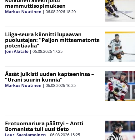
Koivunen allekirjoitti
mammuttisopimuksen
Markus Nuutinen
|
06.08.2026
18:20
Liiga-seura kiinnitti lupaavan
puolustajan: ”Paljon mittaamatonta
potentiaalia”
Joni Alatalo
|
06.08.2026
17:25
Ässät julkisti uuden kapteeninsa –
”Urani suurin kunnia”
Markus Nuutinen
|
06.08.2026
16:25
Erotuomariura päättyi – Antti
Bomanista tuli uusi tieto
Lauri Saastamoinen
|
06.08.2026
15:25