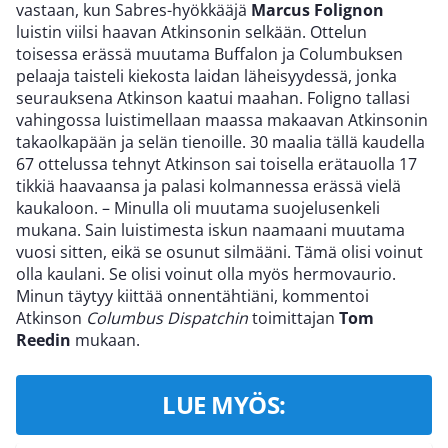
vastaan, kun Sabres-hyökkääjä
Marcus Folignon
luistin viilsi haavan Atkinsonin selkään. Ottelun
toisessa erässä muutama Buffalon ja Columbuksen
pelaaja taisteli kiekosta laidan läheisyydessä, jonka
seurauksena Atkinson kaatui maahan. Foligno tallasi
vahingossa luistimellaan maassa makaavan Atkinsonin
takaolkapään ja selän tienoille. 30 maalia tällä kaudella
67 ottelussa tehnyt Atkinson sai toisella erätauolla 17
tikkiä haavaansa ja palasi kolmannessa erässä vielä
kaukaloon. – Minulla oli muutama suojelusenkeli
mukana. Sain luistimesta iskun naamaani muutama
vuosi sitten, eikä se osunut silmääni. Tämä olisi voinut
olla kaulani. Se olisi voinut olla myös hermovaurio.
Minun täytyy kiittää onnentähtiäni, kommentoi
Atkinson
Columbus Dispatchin
toimittajan
Tom
Reedin
mukaan.
LUE MYÖS: