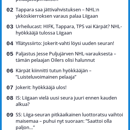
Tappara saa jättivahvistuksen – NHL:n
ykköskierroksen varaus palaa Liigaan
Urheilucast: HIFK, Tappara, TPS vai Kärpät? NHL-
hyökkääjä tulossa Liigaan
Yllätyssiirto: Jokerit-vahti löysi uuden seuran!
Paljastus Jesse Puljujärven NHL-varauksesta –
tämän pelaajan Oilers olisi halunnut
Kärpät kiinnitti tutun hyökkääjän –
”Luisteluvoimainen pelaaja”
Jokerit: hyökkääjä ulos!
IS: Liigaan vielä uusi seura juuri ennen kauden
alkua?
SS: Liiga-seuran pitkäaikainen luottoratsu vaihtoi
maisemaa – puhui nyt suoraan: ”Saattoi olla
paljon…”