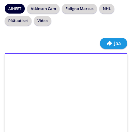
AIHEET
Atkinson Cam
Foligno Marcus
NHL
Pääuutiset
Video
Jaa
1€ = 10€ arvosta
ilmaiskierroksia ilman
kierrätystä!
Talleta 1€
Saat heti 50 ilmaiskierrosta Tuohi 1000 -
peliin (arvo 0,20€ per kierros)!
Ei kierrätysvaatimusta!