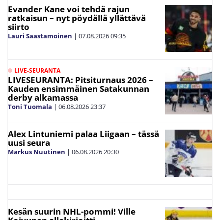
Evander Kane voi tehdä rajun
ratkaisun – nyt pöydällä yllättävä
siirto
Lauri Saastamoinen
|
07.08.2026
09:35
LIVE-SEURANTA
LIVESEURANTA: Pitsiturnaus 2026 –
Kauden ensimmäinen Satakunnan
derby alkamassa
Toni Tuomala
|
06.08.2026
23:37
Alex Lintuniemi palaa Liigaan – tässä
uusi seura
Markus Nuutinen
|
06.08.2026
20:30
Kesän suurin NHL-pommi! Ville