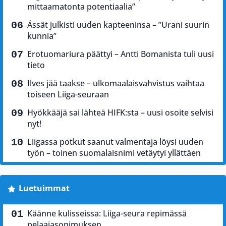
mittaamatonta potentiaalia”
Ässät julkisti uuden kapteeninsa – ”Urani suurin
kunnia”
Erotuomariura päättyi – Antti Bomanista tuli uusi
tieto
Ilves jää taakse – ulkomaalaisvahvistus vaihtaa
toiseen Liiga-seuraan
Hyökkääjä sai lähteä HIFK:sta – uusi osoite selvisi
nyt!
Liigassa potkut saanut valmentaja löysi uuden
työn – toinen suomalaisnimi vetäytyi yllättäen
Luetuimmat
Käänne kulisseissa: Liiga-seura repimässä
pelaajasopimuksen