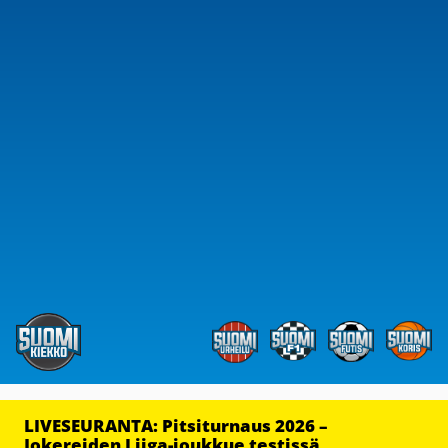
LIVESEURANTA: Pitsiturnaus 2026 –
Jokereiden Liiga-joukkue testissä