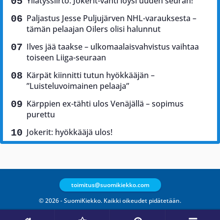
Yllätyssiirto: Jokerit-vahti löysi uuden seuran!
Paljastus Jesse Puljujärven NHL-varauksesta –
tämän pelaajan Oilers olisi halunnut
Ilves jää taakse – ulkomaalaisvahvistus vaihtaa
toiseen Liiga-seuraan
Kärpät kiinnitti tutun hyökkääjän –
”Luisteluvoimainen pelaaja”
Kärppien ex-tähti ulos Venäjällä – sopimus
purettu
Jokerit: hyökkääjä ulos!
toimitus@suomikiekko.com
© 2026 - SuomiKiekko. Kaikki oikeudet pidätetään.