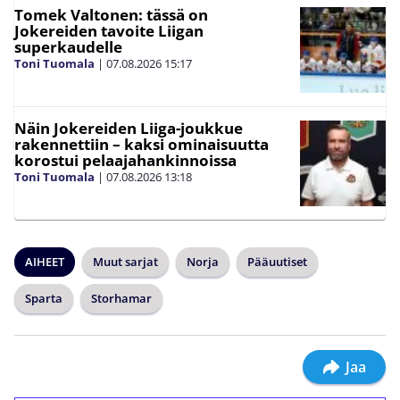
Tomek Valtonen: tässä on
Jokereiden tavoite Liigan
superkaudelle
Toni Tuomala
|
07.08.2026
15:17
Näin Jokereiden Liiga-joukkue
rakennettiin – kaksi ominaisuutta
korostui pelaajahankinnoissa
Toni Tuomala
|
07.08.2026
13:18
AIHEET
Muut sarjat
Norja
Pääuutiset
Sparta
Storhamar
Jaa