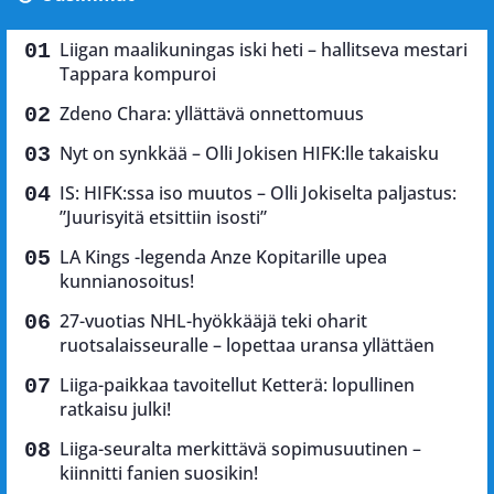
Liigan maalikuningas iski heti – hallitseva mestari
Tappara kompuroi
Zdeno Chara: yllättävä onnettomuus
Nyt on synkkää – Olli Jokisen HIFK:lle takaisku
IS: HIFK:ssa iso muutos – Olli Jokiselta paljastus:
”Juurisyitä etsittiin isosti”
LA Kings -legenda Anze Kopitarille upea
kunnianosoitus!
27-vuotias NHL-hyökkääjä teki oharit
ruotsalaisseuralle – lopettaa uransa yllättäen
Liiga-paikkaa tavoitellut Ketterä: lopullinen
ratkaisu julki!
Liiga-seuralta merkittävä sopimusuutinen –
kiinnitti fanien suosikin!