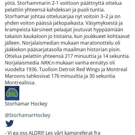
yötä. Storhammarin 2-1 voittoon päättnyttä ottelua
pelattiin yhteensä kahdeksan ja puoli tuntia.
Storhamar johtaa ottelusarjaa nyt voitoin 3–2 ja on
yhden voiton päässä jatkopaikasta. Väsymyksestä ja
krampeista kärsineet pelaajat joutuvat hyppäämään
takaisin kaukaloon jo tiistaina, kun joukkueet kohtaavat
jälleen. Norjalaismedian mukaan maratonottelu oli
jääkiekon pääsarjatasolla maailman historian pisin.
Ottelua pelattiin yhteensä 217 minuuttia ja 14 sekuntia.
Norjalaismedia
NRK:n
mukaan vanha ennätys oli
vuodelta 1936. Tuolloin Detroit Red Wings ja Montreal
Maroons tahkosivat 176 minuuttia ja 30 sekuntia
Montrealissa.
Storhamar Hockey
@StorhamarHockey
- Vi ga oss ALDRI!! Les vårt kampreferat fra