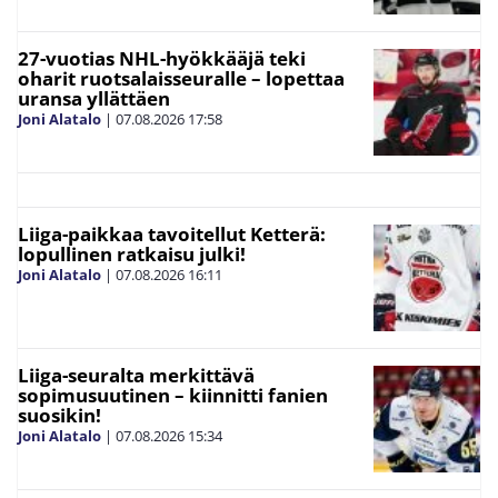
27-vuotias NHL-hyökkääjä teki
oharit ruotsalaisseuralle – lopettaa
uransa yllättäen
Joni Alatalo
|
07.08.2026
17:58
Liiga-paikkaa tavoitellut Ketterä:
lopullinen ratkaisu julki!
Joni Alatalo
|
07.08.2026
16:11
Liiga-seuralta merkittävä
sopimusuutinen – kiinnitti fanien
suosikin!
Joni Alatalo
|
07.08.2026
15:34