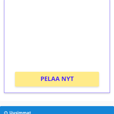
1€ = 10€ arvosta
ilmaiskierroksia ilman
kierrätystä!
Talleta 1€
Saat heti 50 ilmaiskierrosta Tuohi 1000 -
peliin (arvo 0,20€ per kierros)!
Ei kierrätysvaatimusta!
PELAA NYT
Uusimmat