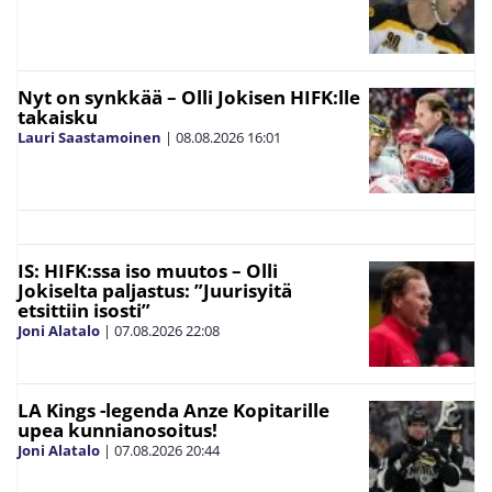
Nyt on synkkää – Olli Jokisen HIFK:lle
takaisku
Lauri Saastamoinen
|
08.08.2026
16:01
IS: HIFK:ssa iso muutos – Olli
Jokiselta paljastus: ”Juurisyitä
etsittiin isosti”
Joni Alatalo
|
07.08.2026
22:08
LA Kings -legenda Anze Kopitarille
upea kunnianosoitus!
Joni Alatalo
|
07.08.2026
20:44