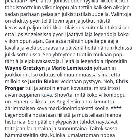
pelataan? NHL laittoi juhlavuoden tyylillä liikkeelle, kun
tähdistöottelun viikonloppu aloitettiin kaikkien aikojen
sadan parhaan pelaajan julkistustilaisuudella. Valintoja
on ehditty pyöritellä tovin ajan ja jotkut näistä
keräsivät paljon kritiikkiä. Tilaisuus kuitenkin takasi sen,
että Los Angelesissa pyörii jäätävä läjä legendoja koko
viikonlopun ajan. Gaalassa nähtiin upeita pelaajia
lavalla ja vielä seuraavana päivänä heitä nähtiin kehissä
julkkisottelussa. Sen yhteyteen tuotiin mukaan pop-
tähtiä ja elokuvakasvoja. Heitä ja legendoja ripoteltiin
Wayne Gretzkyn
ja
Mario Lemieuxin
johtamiin
joukkoihin. Iso odotus oli muun muassa siinä, että
milloin se
Justin Bieber
vedetään pystyyn. Noh,
Chris
Pronger
tuli ja antoi hieman kovuutta, mistä irtosi
aivan eeppinen
kuva
. Show’ta, mitä koko viikonloppu
on. Ennen kaikkea Los Angelesiin on rakennettu
äärimmäisen kova markkinointipaketti koolle.
****
Legendoilla nostetaan fiilistä ja muistellaan hienoa
historiaa. Sen päälle nykypäivän tähdet näyttävät
taitojaan lauantaina ja sunnuntaina. Taitokisassa
hämmästeltiin sitä, kuinka jumalattoman nopea