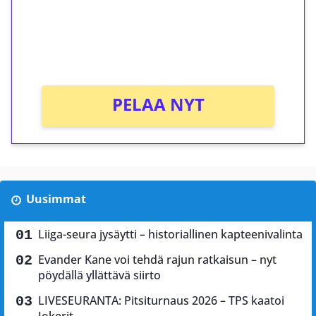
Saat heti 50 ilmaiskierrosta Tuohi 1000 -
peliin (arvo 0,20€ per kierros)!
Ei kierrätysvaatimusta!
PELAA NYT
Uusimmat
Liiga-seura jysäytti – historiallinen kapteenivalinta
Evander Kane voi tehdä rajun ratkaisun – nyt
pöydällä yllättävä siirto
LIVESEURANTA: Pitsiturnaus 2026 – TPS kaatoi