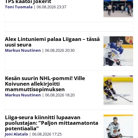
TPS kaatoi Jokerit
Toni Tuomala
|
06.08.2026
23:37
Alex Lintuniemi palaa Liigaan – tässä
uusi seura
Markus Nuutinen
|
06.08.2026
20:30
Kesän suurin NHL-pommi! Ville
Koivunen allekirjoitti
mammuttisopimuksen
Markus Nuutinen
|
06.08.2026
18:20
Liiga-seura kiinnitti lupaavan
puolustajan: ”Paljon mittaamatonta
potentiaalia”
Joni Alatalo
|
06.08.2026
17:25