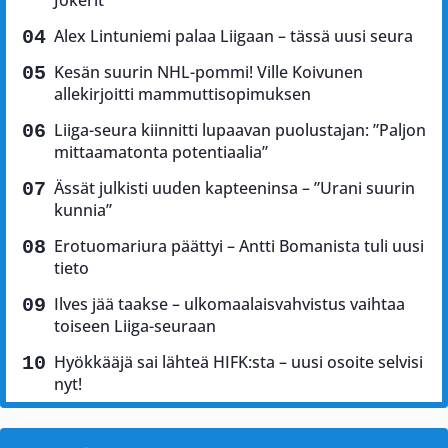
Jokerit
Alex Lintuniemi palaa Liigaan – tässä uusi seura
Kesän suurin NHL-pommi! Ville Koivunen
allekirjoitti mammuttisopimuksen
Liiga-seura kiinnitti lupaavan puolustajan: ”Paljon
mittaamatonta potentiaalia”
Ässät julkisti uuden kapteeninsa – ”Urani suurin
kunnia”
Erotuomariura päättyi – Antti Bomanista tuli uusi
tieto
Ilves jää taakse – ulkomaalaisvahvistus vaihtaa
toiseen Liiga-seuraan
Hyökkääjä sai lähteä HIFK:sta – uusi osoite selvisi
nyt!