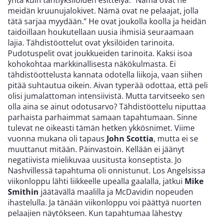
yhtä kuin tähtiyksilöiden esittelyä. ”Nämä ovat ne
meidän kruunujalokivet. Nämä ovat ne pelaajat, jolla
tätä sarjaa myydään.” He ovat joukolla koolla ja heidän
taidoillaan houkutellaan uusia ihmisiä seuraamaan
lajia. Tähdistöottelut ovat yksilöiden tarinoita.
Pudotuspelit ovat joukkueiden tarinoita. Kaksi isoa
kohokohtaa markkinallisesta näkökulmasta. Ei
tähdistöottelusta kannata odotella liikoja, vaan siihen
pitää suhtautua oikein. Aivan typerää odottaa, että peli
olisi jumalattoman intensiivistä. Mutta tarvitseeko sen
olla aina se ainut odotusarvo? Tähdistöottelu niputtaa
parhaista parhaimmat samaan tapahtumaan. Sinne
tulevat ne oikeasti tämän hetken ykkösnimet. Viime
vuonna mukana oli tapaus
John Scottia
, mutta ei se
muuttanut mitään. Päinvastoin. Kellään ei jäänyt
negatiivista mielikuvaa uusitusta konseptista. Jo
Nashvillessä tapahtuma oli onnistunut. Los Angelsissa
viikonloppu lähti liikkeelle upealla gaalalla, jatkui
Mike
Smithin
jäätävällä maalilla ja McDavidin nopeuden
ihastelulla. Ja tänään viikonloppu voi päättyä nuorten
pelaajien näytökseen. Kun tapahtumaa lähestyy