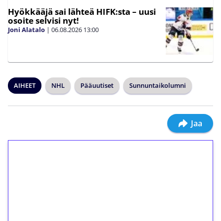
Hyökkääjä sai lähteä HIFK:sta – uusi
osoite selvisi nyt!
Joni Alatalo
|
06.08.2026
13:00
AIHEET
NHL
Pääuutiset
Sunnuntaikolumni
Jaa
1€ = 10€ arvosta
ilmaiskierroksia ilman
kierrätystä!
Talleta 1€