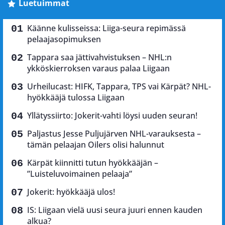
Luetuimmat
Käänne kulisseissa: Liiga-seura repimässä
pelaajasopimuksen
Tappara saa jättivahvistuksen – NHL:n
ykköskierroksen varaus palaa Liigaan
Urheilucast: HIFK, Tappara, TPS vai Kärpät? NHL-
hyökkääjä tulossa Liigaan
Yllätyssiirto: Jokerit-vahti löysi uuden seuran!
Paljastus Jesse Puljujärven NHL-varauksesta –
tämän pelaajan Oilers olisi halunnut
Kärpät kiinnitti tutun hyökkääjän –
”Luisteluvoimainen pelaaja”
Jokerit: hyökkääjä ulos!
IS: Liigaan vielä uusi seura juuri ennen kauden
alkua?