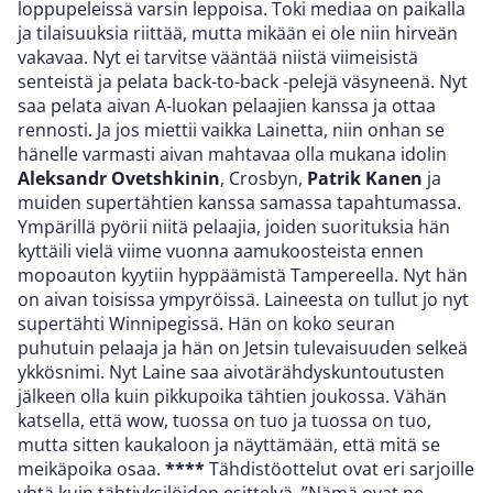
loppupeleissä varsin leppoisa. Toki mediaa on paikalla
ja tilaisuuksia riittää, mutta mikään ei ole niin hirveän
vakavaa. Nyt ei tarvitse vääntää niistä viimeisistä
senteistä ja pelata back-to-back -pelejä väsyneenä. Nyt
saa pelata aivan A-luokan pelaajien kanssa ja ottaa
rennosti. Ja jos miettii vaikka Lainetta, niin onhan se
hänelle varmasti aivan mahtavaa olla mukana idolin
Aleksandr Ovetshkinin
, Crosbyn,
Patrik Kanen
ja
muiden supertähtien kanssa samassa tapahtumassa.
Ympärillä pyörii niitä pelaajia, joiden suorituksia hän
kyttäili vielä viime vuonna aamukoosteista ennen
mopoauton kyytiin hyppäämistä Tampereella. Nyt hän
on aivan toisissa ympyröissä. Laineesta on tullut jo nyt
supertähti Winnipegissä. Hän on koko seuran
puhutuin pelaaja ja hän on Jetsin tulevaisuuden selkeä
ykkösnimi. Nyt Laine saa aivotärähdyskuntoutusten
jälkeen olla kuin pikkupoika tähtien joukossa. Vähän
katsella, että wow, tuossa on tuo ja tuossa on tuo,
mutta sitten kaukaloon ja näyttämään, että mitä se
meikäpoika osaa.
****
Tähdistöottelut ovat eri sarjoille