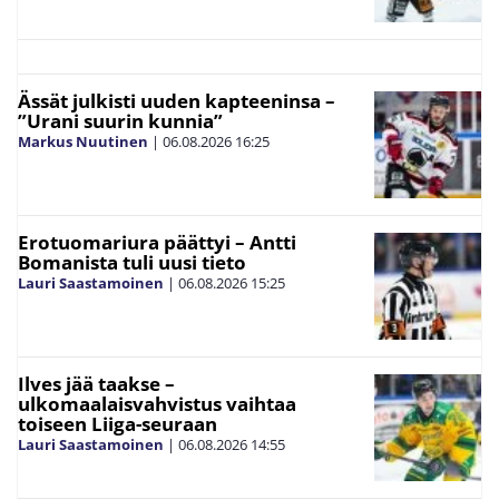
Ässät julkisti uuden kapteeninsa –
”Urani suurin kunnia”
Markus Nuutinen
|
06.08.2026
16:25
Erotuomariura päättyi – Antti
Bomanista tuli uusi tieto
Lauri Saastamoinen
|
06.08.2026
15:25
Ilves jää taakse –
ulkomaalaisvahvistus vaihtaa
toiseen Liiga-seuraan
Lauri Saastamoinen
|
06.08.2026
14:55