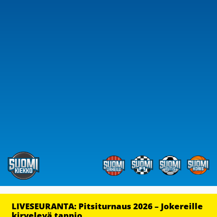
LIVESEURANTA: Pitsiturnaus 2026 – Jokereille
kirvelevä tappio