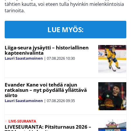
tähtien kautta, voi eteen tulla hyvinkin mielenkiintoisia
tarinoita.
LUE MYÖS:
Liiga-seura jysäytti – historiallinen
kapteenivalinta
Lauri Saastamoinen
|
07.08.2026
10:30
Evander Kane voi tehdä rajun
ratkaisun – nyt pöydällä yllättävä
siirto
Lauri Saastamoinen
|
07.08.2026
09:35
LIVE-SEURANTA
LIVESEURANTA: Pitsiturnaus 2026 –