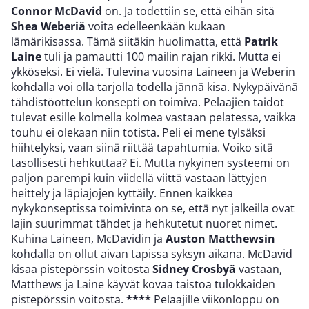
Connor McDavid
on. Ja todettiin se, että eihän sitä
Shea Weberiä
voita edelleenkään kukaan
lämärikisassa. Tämä siitäkin huolimatta, että
Patrik
Laine
tuli ja pamautti 100 mailin rajan rikki. Mutta ei
ykköseksi. Ei vielä. Tulevina vuosina Laineen ja Weberin
kohdalla voi olla tarjolla todella jännä kisa. Nykypäivänä
tähdistöottelun konsepti on toimiva. Pelaajien taidot
tulevat esille kolmella kolmea vastaan pelatessa, vaikka
touhu ei olekaan niin totista. Peli ei mene tylsäksi
hiihtelyksi, vaan siinä riittää tapahtumia. Voiko sitä
tasollisesti hehkuttaa? Ei. Mutta nykyinen systeemi on
paljon parempi kuin viidellä viittä vastaan lättyjen
heittely ja läpiajojen kyttäily. Ennen kaikkea
nykykonseptissa toimivinta on se, että nyt jalkeilla ovat
lajin suurimmat tähdet ja hehkutetut nuoret nimet.
Kuhina Laineen, McDavidin ja
Auston Matthewsin
kohdalla on ollut aivan tapissa syksyn aikana. McDavid
kisaa pistepörssin voitosta
Sidney Crosbyä
vastaan,
Matthews ja Laine käyvät kovaa taistoa tulokkaiden
pistepörssin voitosta.
****
Pelaajille viikonloppu on