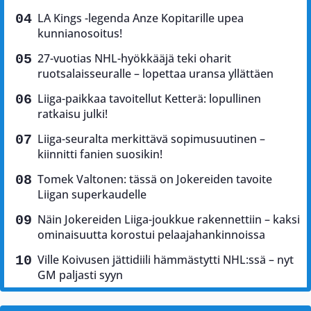
LA Kings -legenda Anze Kopitarille upea
kunnianosoitus!
27-vuotias NHL-hyökkääjä teki oharit
ruotsalaisseuralle – lopettaa uransa yllättäen
Liiga-paikkaa tavoitellut Ketterä: lopullinen
ratkaisu julki!
Liiga-seuralta merkittävä sopimusuutinen –
kiinnitti fanien suosikin!
Tomek Valtonen: tässä on Jokereiden tavoite
Liigan superkaudelle
Näin Jokereiden Liiga-joukkue rakennettiin – kaksi
ominaisuutta korostui pelaajahankinnoissa
Ville Koivusen jättidiili hämmästytti NHL:ssä – nyt
GM paljasti syyn