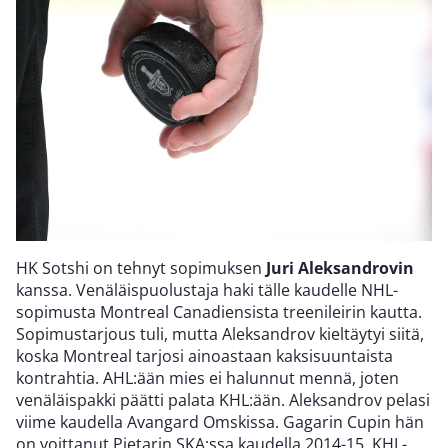
HK Sotshi on tehnyt sopimuksen
Juri Aleksandrovin
kanssa. Venäläispuolustaja haki tälle kaudelle NHL-
sopimusta Montreal Canadiensista treenileirin kautta.
Sopimustarjous tuli, mutta Aleksandrov kieltäytyi siitä,
koska Montreal tarjosi ainoastaan kaksisuuntaista
kontrahtia. AHL:ään mies ei halunnut mennä, joten
venäläispakki päätti palata KHL:ään. Aleksandrov pelasi
viime kaudella Avangard Omskissa. Gagarin Cupin hän
on voittanut Pietarin SKA:ssa kaudella 2014-15. KHL-