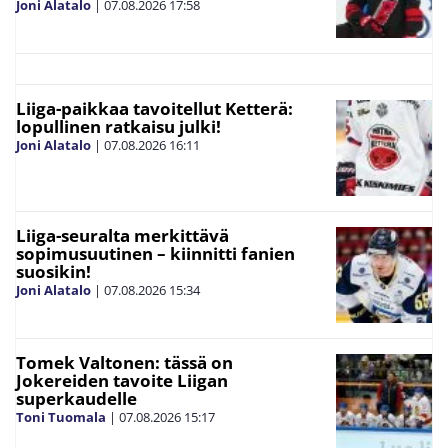
Joni Alatalo
|
07.08.2026
17:58
Liiga-paikkaa tavoitellut Ketterä:
lopullinen ratkaisu julki!
Joni Alatalo
|
07.08.2026
16:11
Liiga-seuralta merkittävä
sopimusuutinen – kiinnitti fanien
suosikin!
Joni Alatalo
|
07.08.2026
15:34
Tomek Valtonen: tässä on
Jokereiden tavoite Liigan
superkaudelle
Toni Tuomala
|
07.08.2026
15:17