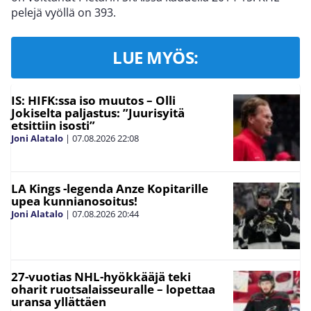
pelejä vyöllä on 393.
LUE MYÖS:
IS: HIFK:ssa iso muutos – Olli
Jokiselta paljastus: ”Juurisyitä
etsittiin isosti”
Joni Alatalo
|
07.08.2026
22:08
LA Kings -legenda Anze Kopitarille
upea kunnianosoitus!
Joni Alatalo
|
07.08.2026
20:44
27-vuotias NHL-hyökkääjä teki
oharit ruotsalaisseuralle – lopettaa
uransa yllättäen