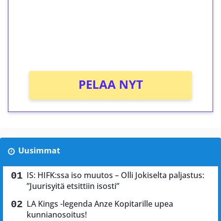
Talleta 1€
Saat heti 50 ilmaiskierrosta Tuohi 1000 -
peliin (arvo 0,20€ per kierros)!
Ei kierrätysvaatimusta!
PELAA NYT
Uusimmat
IS: HIFK:ssa iso muutos – Olli Jokiselta paljastus:
”Juurisyitä etsittiin isosti”
LA Kings -legenda Anze Kopitarille upea
kunnianosoitus!