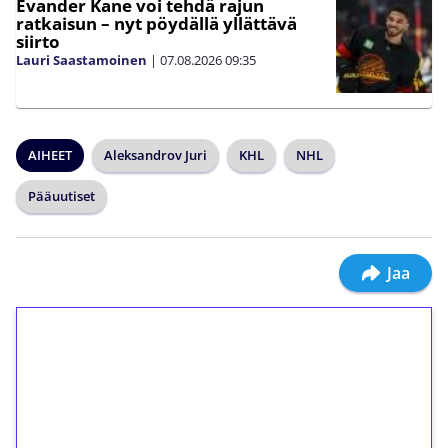
Evander Kane voi tehdä rajun
ratkaisun – nyt pöydällä yllättävä
siirto
Lauri Saastamoinen
|
07.08.2026
09:35
AIHEET
Aleksandrov Juri
KHL
NHL
Pääuutiset
Jaa
1€ = 10€ arvosta
ilmaiskierroksia ilman
kierrätystä!