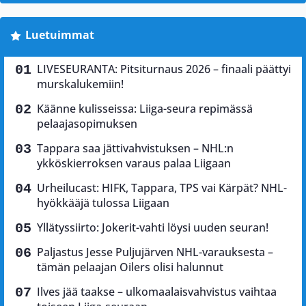
Luetuimmat
LIVESEURANTA: Pitsiturnaus 2026 – finaali päättyi
murskalukemiin!
Käänne kulisseissa: Liiga-seura repimässä
pelaajasopimuksen
Tappara saa jättivahvistuksen – NHL:n
ykköskierroksen varaus palaa Liigaan
Urheilucast: HIFK, Tappara, TPS vai Kärpät? NHL-
hyökkääjä tulossa Liigaan
Yllätyssiirto: Jokerit-vahti löysi uuden seuran!
Paljastus Jesse Puljujärven NHL-varauksesta –
tämän pelaajan Oilers olisi halunnut
Ilves jää taakse – ulkomaalaisvahvistus vaihtaa