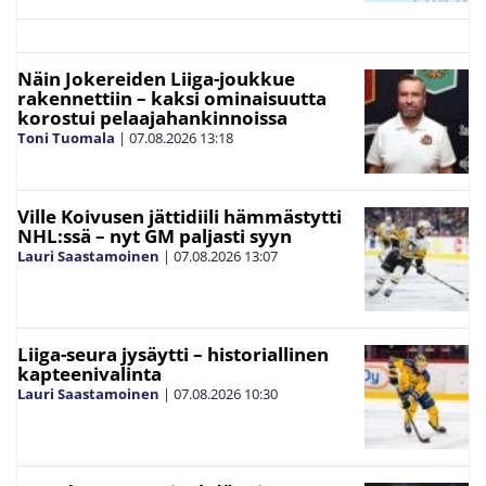
Näin Jokereiden Liiga-joukkue
rakennettiin – kaksi ominaisuutta
korostui pelaajahankinnoissa
Toni Tuomala
|
07.08.2026
13:18
Ville Koivusen jättidiili hämmästytti
NHL:ssä – nyt GM paljasti syyn
Lauri Saastamoinen
|
07.08.2026
13:07
Liiga-seura jysäytti – historiallinen
kapteenivalinta
Lauri Saastamoinen
|
07.08.2026
10:30