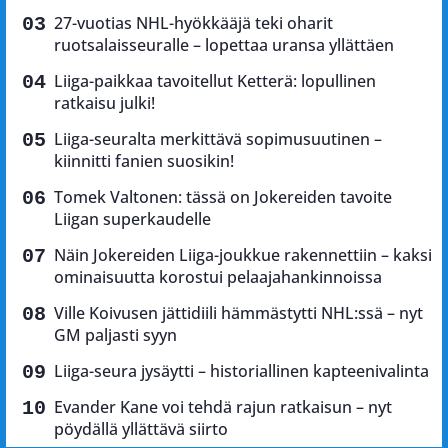
27-vuotias NHL-hyökkääjä teki oharit
ruotsalaisseuralle – lopettaa uransa yllättäen
Liiga-paikkaa tavoitellut Ketterä: lopullinen
ratkaisu julki!
Liiga-seuralta merkittävä sopimusuutinen –
kiinnitti fanien suosikin!
Tomek Valtonen: tässä on Jokereiden tavoite
Liigan superkaudelle
Näin Jokereiden Liiga-joukkue rakennettiin – kaksi
ominaisuutta korostui pelaajahankinnoissa
Ville Koivusen jättidiili hämmästytti NHL:ssä – nyt
GM paljasti syyn
Liiga-seura jysäytti – historiallinen kapteenivalinta
Evander Kane voi tehdä rajun ratkaisun – nyt
pöydällä yllättävä siirto