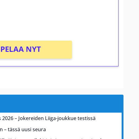
osta Tuohi 1000 -peliin (arvo 0,20€ per
PELAA NYT
2026 – Jokereiden Liiga-joukkue testissä
n – tässä uusi seura