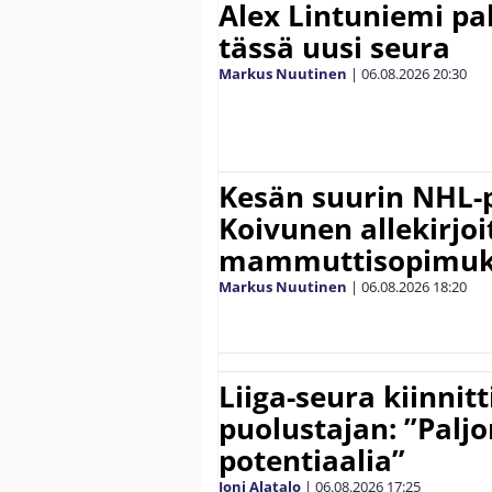
Alex Lintuniemi pal
tässä uusi seura
Markus Nuutinen
|
06.08.2026
20:30
Kesän suurin NHL-
Koivunen allekirjoi
mammuttisopimuk
Markus Nuutinen
|
06.08.2026
18:20
Liiga-seura kiinnit
puolustajan: ”Palj
potentiaalia”
Joni Alatalo
|
06.08.2026
17:25