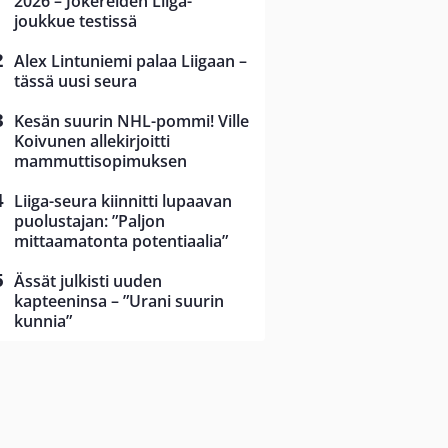
2026 – Jokereiden Liiga-
joukkue testissä
Alex Lintuniemi palaa Liigaan –
tässä uusi seura
Kesän suurin NHL-pommi! Ville
Koivunen allekirjoitti
mammuttisopimuksen
Liiga-seura kiinnitti lupaavan
puolustajan: ”Paljon
mittaamatonta potentiaalia”
Ässät julkisti uuden
kapteeninsa – ”Urani suurin
kunnia”