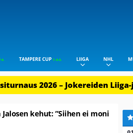
TAMPERE CUP
LIIGA
NHL
M
7.8.
7.-8.8.
iturnaus 2026 – Jokereiden Liiga-
Jalosen kehut: ”Siihen ei moni