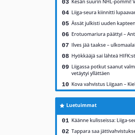
Kesän suurin NHL-pommi! Vi
Liiga-seura kiinnitti lupaav
Ässät julkisti uuden kaptee
Erotuomariura päättyi – Antt
Ilves jää taakse – ulkomaala
Hyökkääjä sai lähteä HIFK:sta
Liigassa potkut saanut valm
vetäytyi yllättäen
Kova vahvistus Liigaan – Ki
Luetuimmat
Käänne kulisseissa: Liiga-
Tappara saa jättivahvistuks