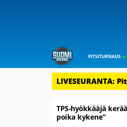
PITSITURNAUS
PE 
LIVESEURANTA: Pits
TPS-hyökkääjä kerää 
poika kykene”