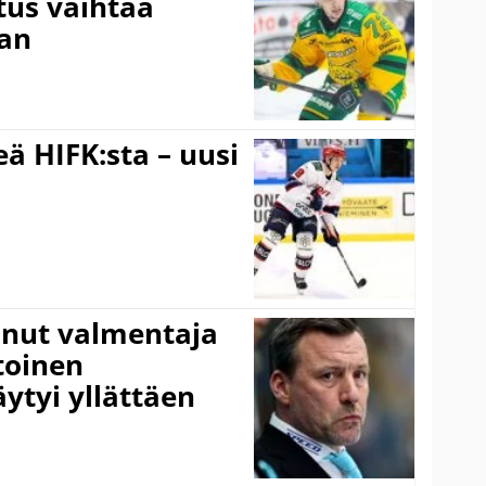
tus vaihtaa
aan
ä HIFK:sta – uusi
anut valmentaja
toinen
ytyi yllättäen