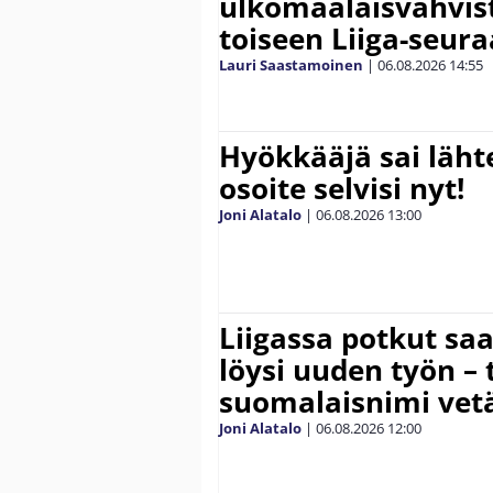
ulkomaalaisvahvis
toiseen Liiga-seur
Lauri Saastamoinen
|
06.08.2026
14:55
Hyökkääjä sai lähte
osoite selvisi nyt!
Joni Alatalo
|
06.08.2026
13:00
Liigassa potkut sa
löysi uuden työn – 
suomalaisnimi vetä
Joni Alatalo
|
06.08.2026
12:00