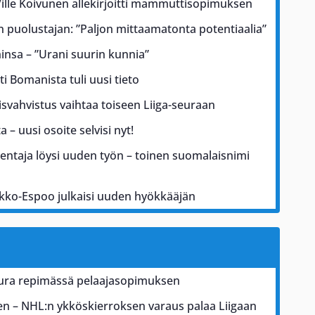
lle Koivunen allekirjoitti mammuttisopimuksen
an puolustajan: ”Paljon mittaamatonta potentiaalia”
ninsa – ”Urani suurin kunnia”
i Bomanista tuli uusi tieto
isvahvistus vaihtaa toiseen Liiga-seuraan
 – uusi osoite selvisi nyt!
entaja löysi uuden työn – toinen suomalaisnimi
ekko-Espoo julkaisi uuden hyökkääjän
seura repimässä pelaajasopimuksen
en – NHL:n ykköskierroksen varaus palaa Liigaan