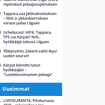
repimässä pelaajasopimuksen
Tappara saa jättivahvistuksen
– NHL:n ykköskierroksen
varaus palaa Liigaan
Urheilucast: HIFK, Tappara,
TPS vai Kärpät? NHL-
hyökkääjä tulossa Liigaan
Yllätyssiirto: Jokerit-vahti löysi
uuden seuran!
Kärpät kiinnitti tutun
hyökkääjän –
”Luisteluvoimainen pelaaja”
Uusimmat
LIVESEURANTA: Pitsiturnaus