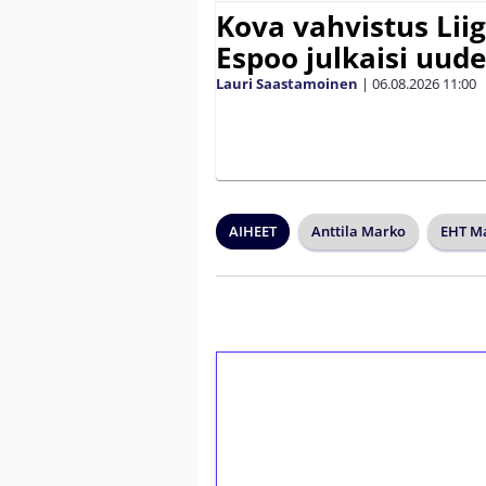
Kova vahvistus Lii
Espoo julkaisi uud
Lauri Saastamoinen
|
06.08.2026
11:00
AIHEET
Anttila Marko
EHT M
1€ = 10€ arvosta 
kierrätystä!
Talleta 1€