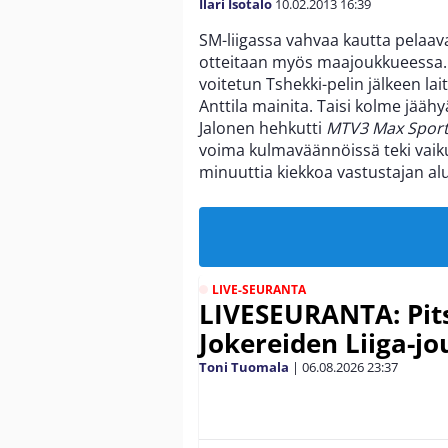
Ilari Isotalo
10.02.2013
16:39
SM-liigassa vahvaa kautta pelaa
otteitaan myös maajoukkueessa
voitetun Tshekki-pelin jälkeen lait
Anttila mainita. Taisi kolme jäähy
Jalonen hehkutti
MTV3 Max Sport
voima kulmaväännöissä teki vaiku
minuuttia kiekkoa vastustajan alu
LIVE-SEURANTA
LIVESEURANTA: Pits
Jokereiden Liiga-jo
Toni Tuomala
|
06.08.2026
23:37