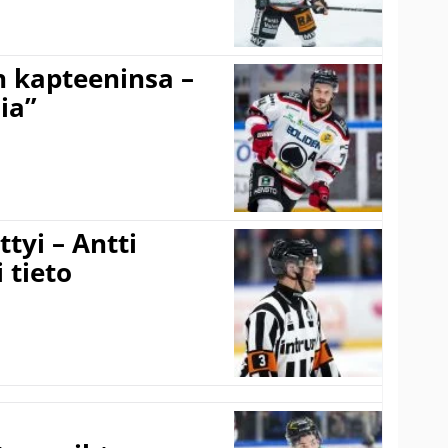
n kapteeninsa –
ia”
tyi – Antti
 tieto