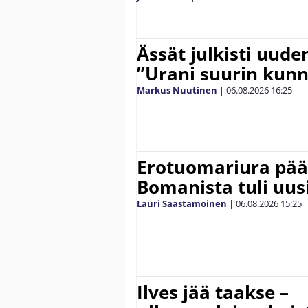
Ässät julkisti uude
”Urani suurin kunn
Markus Nuutinen
|
06.08.2026
16:25
Erotuomariura päät
Bomanista tuli uusi
Lauri Saastamoinen
|
06.08.2026
15:25
Ilves jää taakse –