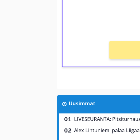
Saat heti 50 ilmaiskierr
kierros)!
Ei kierrätysvaatimusta!
Uusimmat
LIVESEURANTA: Pitsiturnaus 
Alex Lintuniemi palaa Liigaa