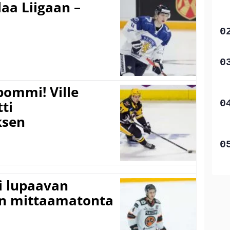
aa Liigaan –
pommi! Ville
tti
sen
ti lupaavan
on mittaamatonta