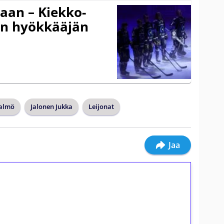
gaan – Kiekko-
en hyökkääjän
almö
Jalonen Jukka
Leijonat
Jaa
ilmaiskierroksia ilman