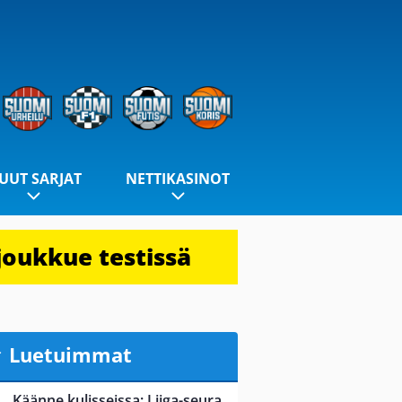
UUT SARJAT
NETTIKASINOT
joukkue testissä
Luetuimmat
Käänne kulisseissa: Liiga-seura