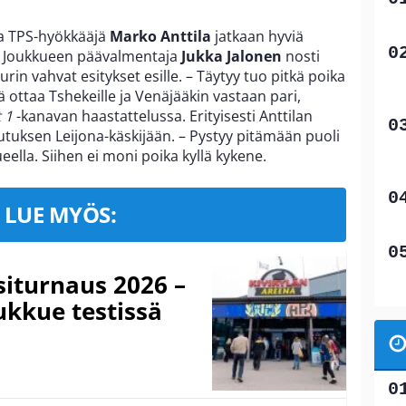
va TPS-hyökkääjä
Marko Anttila
jatkaan hyviä
. Joukkueen päävalmentaja
Jukka Jalonen
nosti
urin vahvat esitykset esille. – Täytyy tuo pitkä poika
ä ottaa Tshekeille ja Venäjääkin vastaan pari,
 1
-kanavan haastattelussa. Erityisesti Anttilan
tuksen Leijona-käskijään. – Pystyy pitämään puoli
eella. Siihen ei moni poika kyllä kykene.
LUE MYÖS:
iturnaus 2026 –
ukkue testissä